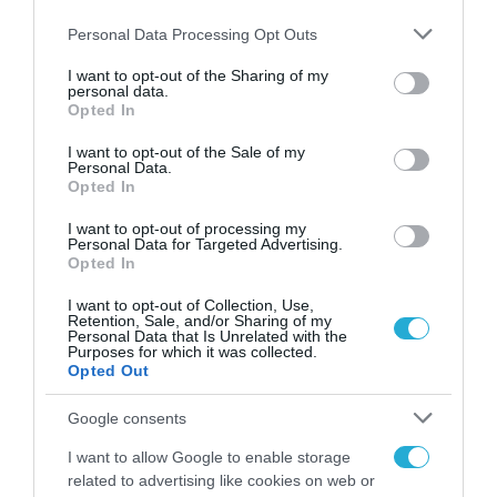
Please note that this website/app uses one or more Google
Personal Data Processing Opt Outs
services and may gather and store information including but
ΤΕΧΝΟΛΟΓΙΕΣ
not limited to your visit or usage behaviour. You may click to
I want to opt-out of the Sharing of my
personal data.
Εξαιρετικά σημαντική η
grant or deny consent to Google and its third-party tags to
Opted In
use your data for below specified purposes in below Google
προστασία της ιδιωτικότητας
consent section.
I want to opt-out of the Sale of my
για σχεδόν 8 στους 10 Έλληνες
Personal Data.
Opted In
εργαζομένους στη μετα-Covid
24.06.2021
εποχή
I want to opt-out of processing my
Personal Data for Targeted Advertising.
Opted In
I want to opt-out of Collection, Use,
Retention, Sale, and/or Sharing of my
Personal Data that Is Unrelated with the
Purposes for which it was collected.
Opted Out
Google consents
I want to allow Google to enable storage
related to advertising like cookies on web or