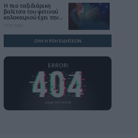
Η πιο ταξιδιάρικη
βαλίτσα του φετινού
καλοκαιριού έχει την
υπογραφή της Xiaomi
31.07.2026
ΟΛΗ Η ΡΟΗ ΕΙΔΗΣΕΩΝ