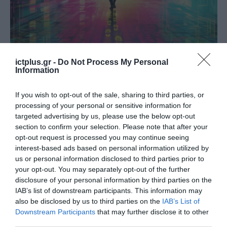
SECURITY - CYBERSECURITY
ictplus.gr -
Do Not Process My Personal
Η Kaspersky μοιράζεται τις
Information
προβλέψεις της για την
If you wish to opt-out of the sale, sharing to third parties, or
ιδιωτικότητα το 2024
processing of your personal or sensitive information for
targeted advertising by us, please use the below opt-out
02.02.2024
section to confirm your selection. Please note that after your
opt-out request is processed you may continue seeing
interest-based ads based on personal information utilized by
us or personal information disclosed to third parties prior to
your opt-out. You may separately opt-out of the further
disclosure of your personal information by third parties on the
IAB’s list of downstream participants. This information may
also be disclosed by us to third parties on the
IAB’s List of
Downstream Participants
that may further disclose it to other
third parties.