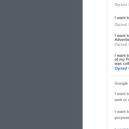
[…]
Opted 
I want t
Opted 
I want 
Advertis
Opted 
I want t
of my P
was col
Opted 
Google 
I want t
web or d
I want t
purpose