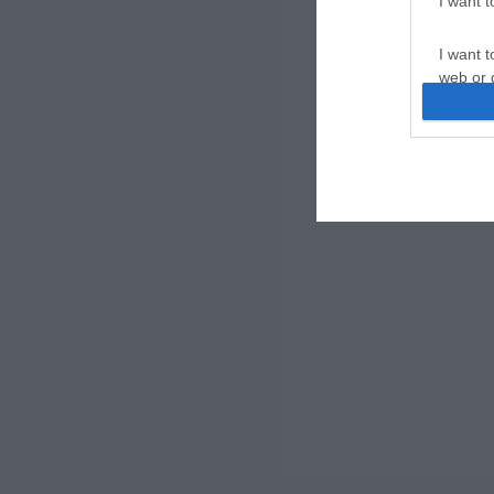
I want 
I want t
web or d
I want t
or app.
I want t
I want t
authenti