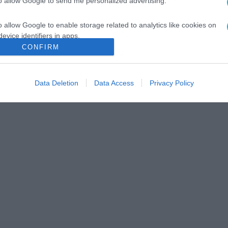
to allow Google to send me personalized advertising.
o allow Google to enable storage related to analytics like cookies on
evice identifiers in apps.
CONFIRM
o allow Google to enable storage related to functionality of the website
Data Deletion
Data Access
Privacy Policy
o allow Google to enable storage related to personalization.
o allow Google to enable storage related to security, including
cation functionality and fraud prevention, and other user protection.