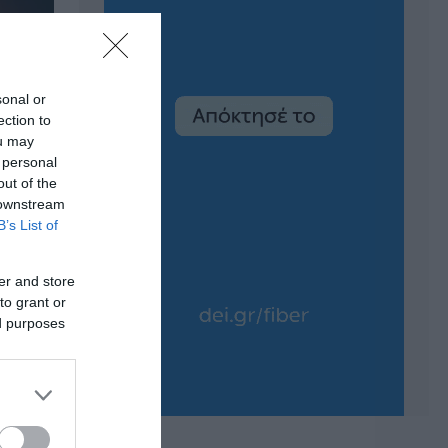
sonal or
ection to
ou may
 personal
out of the
 downstream
B’s List of
er and store
to grant or
ed purposes