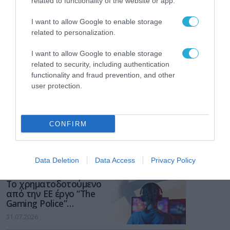
related to functionality of the website or app.
I want to allow Google to enable storage
related to personalization.
I want to allow Google to enable storage
related to security, including authentication
functionality and fraud prevention, and other
user protection.
CONFIRM
ΡΟΗ ΕΙΔΗΣΕΩΝ
Data Deletion
Data Access
Privacy Policy
Το χρηματοδοτούμενο
από την ΕΕ έργο “The
Gaming Police”
ενισχύει την ασφάλεια
31.07.2026
των παιδιών στο