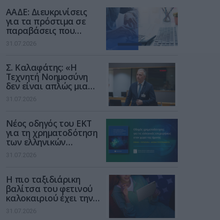
διαδίκτυο
ΑΑΔΕ: Διευκρινίσεις
για τα πρόστιμα σε
παραβάσεις που
αφορούν τους ΦΗΜ
31.07.2026
Σ. Καλαφάτης: «Η
Τεχνητή Νοημοσύνη
δεν είναι απλώς μια
νέα τεχνολογία, είναι
31.07.2026
μια νέα βιομηχανική
επανάσταση»
Νέος οδηγός του ΕΚΤ
για τη χρηματοδότηση
των ελληνικών
επιχειρήσεων στον
31.07.2026
χώρο της άμυνας
Η πιο ταξιδιάρικη
βαλίτσα του φετινού
καλοκαιριού έχει την
υπογραφή της Xiaomi
31.07.2026