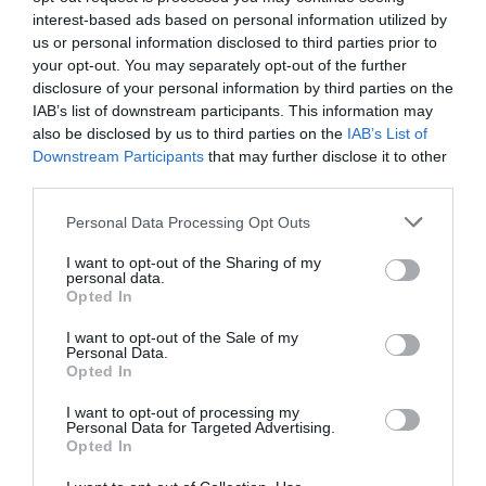
ΧΡΗΜΑΤΟΔΟΤΗΣΕΙΣ
interest-based ads based on personal information utilized by
Ε.Ε: Το έργο «IPCEI Hy2Tech»
us or personal information disclosed to third parties prior to
your opt-out. You may separately opt-out of the further
αφορά και στην Ελλάδα και θα
disclosure of your personal information by third parties on the
οδηγήσει σε επενδύσεις άνω των
IAB’s list of downstream participants. This information may
8,8 δισ. ευρώ
also be disclosed by us to third parties on the
IAB’s List of
15.07.2022
Downstream Participants
that may further disclose it to other
third parties.
Please note that this website/app uses one or more Google
Personal Data Processing Opt Outs
services and may gather and store information including but
not limited to your visit or usage behaviour. You may click to
I want to opt-out of the Sharing of my
personal data.
grant or deny consent to Google and its third-party tags to
Opted In
use your data for below specified purposes in below Google
consent section.
I want to opt-out of the Sale of my
Personal Data.
Opted In
I want to opt-out of processing my
Personal Data for Targeted Advertising.
Opted In
ΨΗΦΙΑΚΟΣ ΜΕΤΑΣΧΗΜΑΤΙΣΜΟΣ
Το EUCF δίνει 60.000 ανά δήμο για