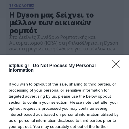
ΤΕΧΝΟΛΟΓΙΕΣ
Η Dyson μας δείχνει το
μέλλον των οικιακών
ρομπότ
Στο Διεθνές Συνέδριο Ρομποτικής και
Αυτοματισμού (ICRA) στη Φιλαδέλφεια, η Dyson
δίνει τη μεγαλύτερη ένδειξη για το μέλλον των
οικιακών ρομπότ, καθώς προσπαθεί να
25.05.2022
προσελκύσει τους πιο έμπειρους στον τομέα
της ρομποτικής για να ενταχθούν στην ταχέως
ictplus.gr -
Do Not Process My Personal
Information
αναπτυσσόμενη ομάδα της. Στο συνέδριο, η
Dyson δίνει περαιτέρω διευκρινίσεις για τις
φιλοδοξίες της στην προηγμένη ρομποτική και
If you wish to opt-out of the sale, sharing to third parties, or
[…]
processing of your personal or sensitive information for
targeted advertising by us, please use the below opt-out
section to confirm your selection. Please note that after your
opt-out request is processed you may continue seeing
interest-based ads based on personal information utilized by
us or personal information disclosed to third parties prior to
your opt-out. You may separately opt-out of the further