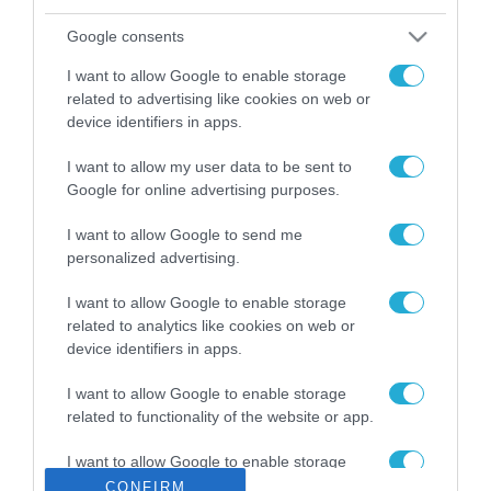
ΡΟΗ ΕΙΔΗΣΕΩΝ
Google consents
Το χρηματοδοτούμενο
από την ΕΕ έργο “The
I want to allow Google to enable storage
Gaming Police”
related to advertising like cookies on web or
ενισχύει την ασφάλεια
31.07.2026
device identifiers in apps.
των παιδιών στο
διαδίκτυο
I want to allow my user data to be sent to
ΑΑΔΕ: Διευκρινίσεις
για τα πρόστιμα σε
Google for online advertising purposes.
παραβάσεις που
αφορούν τους ΦΗΜ
I want to allow Google to send me
31.07.2026
personalized advertising.
Σ. Καλαφάτης: «Η
I want to allow Google to enable storage
Τεχνητή Νοημοσύνη
related to analytics like cookies on web or
δεν είναι απλώς μια
device identifiers in apps.
νέα τεχνολογία, είναι
31.07.2026
μια νέα βιομηχανική
I want to allow Google to enable storage
επανάσταση»
related to functionality of the website or app.
Νέος οδηγός του ΕΚΤ
για τη χρηματοδότηση
των ελληνικών
I want to allow Google to enable storage
επιχειρήσεων στον
related to personalization.
CONFIRM