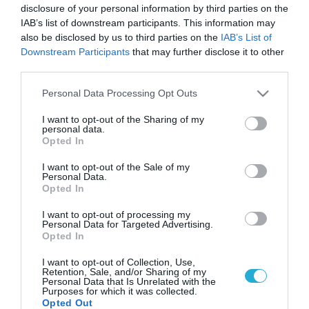
disclosure of your personal information by third parties on the
IAB’s list of downstream participants. This information may
also be disclosed by us to third parties on the
IAB’s List of
Downstream Participants
that may further disclose it to other
third parties.
Please note that this website/app uses one or more Google
Personal Data Processing Opt Outs
services and may gather and store information including but
not limited to your visit or usage behaviour. You may click to
I want to opt-out of the Sharing of my
personal data.
grant or deny consent to Google and its third-party tags to
Opted In
use your data for below specified purposes in below Google
consent section.
I want to opt-out of the Sale of my
Personal Data.
Opted In
I want to opt-out of processing my
Personal Data for Targeted Advertising.
Opted In
I want to opt-out of Collection, Use,
Retention, Sale, and/or Sharing of my
Personal Data that Is Unrelated with the
Purposes for which it was collected.
Opted Out