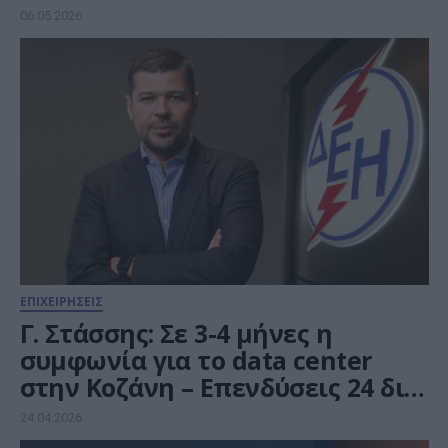
06.05.2026
ΕΠΙΧΕΙΡΗΣΕΙΣ
Γ. Στάσσης: Σε 3-4 μήνες η
συμφωνία για το data center
στην Κοζάνη – Επενδύσεις 24 δισ.
έως το 2030 για τη ΔΕΗ
24.04.2026