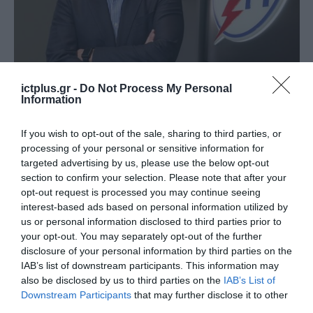
ΕΠΙΧΕΙΡΗΣΕΙΣ
ictplus.gr -
Do Not Process My Personal
Στάσσης (ΔΕΗ): Έρχεται νέο
Information
πακέτο υπηρεσιών, εκτός
If you wish to opt-out of the sale, sharing to third parties, or
ηλεκτρικής ενέργειας
processing of your personal or sensitive information for
20.11.2025
targeted advertising by us, please use the below opt-out
section to confirm your selection. Please note that after your
opt-out request is processed you may continue seeing
interest-based ads based on personal information utilized by
us or personal information disclosed to third parties prior to
your opt-out. You may separately opt-out of the further
disclosure of your personal information by third parties on the
IAB’s list of downstream participants. This information may
also be disclosed by us to third parties on the
IAB’s List of
Downstream Participants
that may further disclose it to other
third parties.