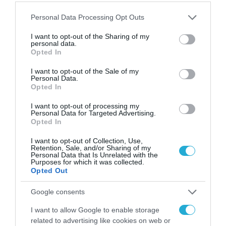
Please note that this website/app uses one or more Google
Personal Data Processing Opt Outs
services and may gather and store information including but
ΕΝΕΡΓΕΙΑ
not limited to your visit or usage behaviour. You may click to
I want to opt-out of the Sharing of my
personal data.
Στάσσης (ΔΕΗ): Μπορούμε να
grant or deny consent to Google and its third-party tags to
Opted In
use your data for below specified purposes in below Google
παραδώσουμε ένα AI Factory σε
consent section.
I want to opt-out of the Sale of my
2-3 χρόνια
Personal Data.
Opted In
07.11.2025
I want to opt-out of processing my
Personal Data for Targeted Advertising.
Opted In
I want to opt-out of Collection, Use,
Retention, Sale, and/or Sharing of my
Personal Data that Is Unrelated with the
Purposes for which it was collected.
Opted Out
Google consents
I want to allow Google to enable storage
related to advertising like cookies on web or