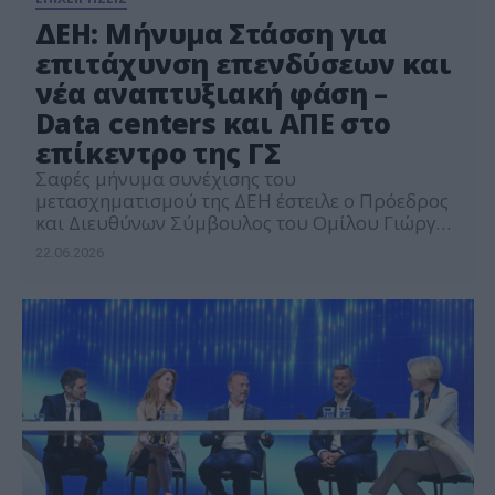
ΔΕΗ: Μήνυμα Στάσση για
επιτάχυνση επενδύσεων και
νέα αναπτυξιακή φάση –
Data centers και ΑΠΕ στο
επίκεντρο της ΓΣ
Σαφές μήνυμα συνέχισης του
μετασχηματισμού της ΔΕΗ έστειλε ο Πρόεδρος
και Διευθύνων Σύμβουλος του Ομίλου Γιώργος
Στάσσης, μιλώντας στη σημερινή Ετήσια
22.06.2026
Τακτική Γενική Συνέλευση των μετόχων,
Δευτέρα 22 Ιουνίου 2026, όπου παρουσίασε τις
βασικές κατευθύνσεις της επόμενης περιόδου
για τον Όμιλο. Ο κ. Στάσσης αναφέρθηκε στην
πορεία της ΔΕΗ από το 2019 μέχρι σήμερα,
σημειώνοντας […]