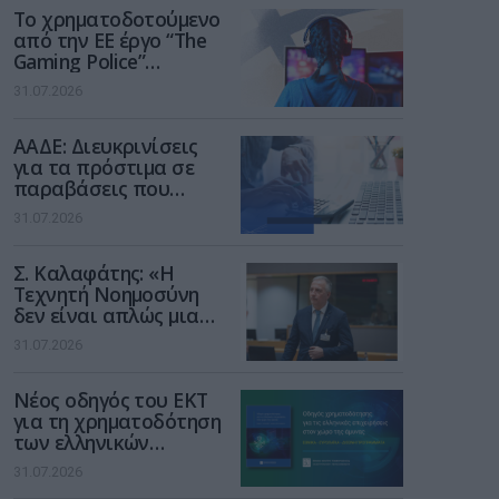
Το χρηματοδοτούμενο
από την ΕΕ έργο “The
Gaming Police”
ενισχύει την ασφάλεια
31.07.2026
των παιδιών στο
διαδίκτυο
ΑΑΔΕ: Διευκρινίσεις
για τα πρόστιμα σε
παραβάσεις που
αφορούν τους ΦΗΜ
31.07.2026
Σ. Καλαφάτης: «Η
Τεχνητή Νοημοσύνη
δεν είναι απλώς μια
νέα τεχνολογία, είναι
31.07.2026
μια νέα βιομηχανική
επανάσταση»
Νέος οδηγός του ΕΚΤ
για τη χρηματοδότηση
των ελληνικών
επιχειρήσεων στον
31.07.2026
χώρο της άμυνας