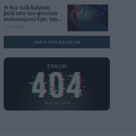
Η πιο ταξιδιάρικη
βαλίτσα του φετινού
καλοκαιριού έχει την
υπογραφή της Xiaomi
31.07.2026
ΟΛΗ Η ΡΟΗ ΕΙΔΗΣΕΩΝ