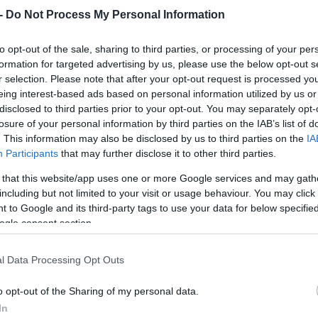
ας.
 -
Do Not Process My Personal Information
to opt-out of the sale, sharing to third parties, or processing of your per
formation for targeted advertising by us, please use the below opt-out s
α του Ομίλου
από την εποχή της λιγνιτικής
r selection. Please note that after your opt-out request is processed y
eing interest-based ads based on personal information utilized by us or
rtech οργανισμού
, ο οποίος συνδυάζει ενεργει
disclosed to third parties prior to your opt-out. You may separately opt-
 υπηρεσίες. Η μετάβαση των συστημάτων της
losure of your personal information by third parties on the IAB’s list of
. This information may also be disclosed by us to third parties on the
IA
ν ίδιο, τη βάση πάνω στην οποία θα αναπτυχθούν
Participants
that may further disclose it to other third parties.
ν ετών. Στο πλαίσιο αυτό, η ΔΕΗ έχει ήδη
 that this website/app uses one or more Google services and may gath
ε στόχο να λειτουργεί ως μια
πλήρως «AI-drive
including but not limited to your visit or usage behaviour. You may click 
 να αξιοποιηθεί σε κάθε κρίσιμο τομέα λειτουρ
 to Google and its third-party tags to use your data for below specifi
ogle consent section.
ύων μέχρι την πρόβλεψη βλαβών, τη μείωση των
ης ένταξης των ανανεώσιμων πηγών ενέργειας 
l Data Processing Opt Outs
μού αποτελεί το
mega Data Center που προωθεί
πίζεται ως στρατηγικό έργο για τον Όμιλο, καθ
o opt-out of the Sharing of my personal data.
In
ασίας δεδομένων θα αποτελέσει και τη βάση γι