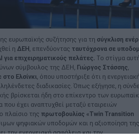
ης ευρωπαϊκής συζήτησης για τη
σύγκλιση ενέρ
χθεί η
ΔΕΗ
, επενδύοντας
ταυτόχρονα σε υποδο
I για επιχειρηματικούς πελάτες.
Το στίγμα αυτ
θύνων σύμβουλος της ΔΕΗ,
Γιώργος Στάσσης
,
c στο Ελσίνκι
, όπου υποστήριξε ότι η ενεργειακή
ληλένδετες διαδικασίες. Όπως εξήγησε, η σύνδ
ικής βρίσκεται ήδη στο επίκεντρο των ευρωπαϊ
 που έχει αναπτυχθεί μεταξύ εταιρειών
ο πλαίσιο της
πρωτοβουλίας «Twin Transition
σιμων ψηφιακών υποδομών και η αξιοποίηση τη
ει την ενεργειακή ασφάλεια και την