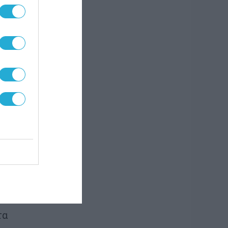
 σε
αρές
πει
ορά.
ς
Ο
θέτει
ta
τα