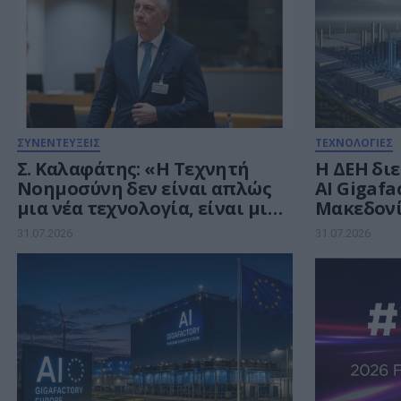
ΣΥΝΕΝΤΕΥΞΕΙΣ
ΤΕΧΝΟΛΟΓΙΕΣ
Σ. Καλαφάτης: «Η Τεχνητή
Η ΔΕΗ διε
Νοημοσύνη δεν είναι απλώς
AI Gigafa
μια νέα τεχνολογία, είναι μια
Μακεδονί
νέα βιομηχανική
ευρωπαϊκ
31.07.2026
31.07.2026
επανάσταση»
ευρώ για
Νοημοσύ