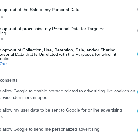
ου θα αναπτυχθούν τα επόμενα χρόνια.
o opt-out of the Sale of my Personal Data.
In
ήδη την
ανάπτυξη εξειδικευμένων λύσεων AI για
to opt-out of processing my Personal Data for Targeted
ταξύ αυτών περιλαμβάνονται η ναυτιλία και οι
ing.
In
 νέες τεχνολογίες μπορούν να προσφέρουν
ριών, στη λήψη αποφάσεων και στην αυτοματοπ
o opt-out of Collection, Use, Retention, Sale, and/or Sharing
ersonal Data that Is Unrelated with the Purposes for which it
ναπτύσσονται σε συνεργασία με εξειδικευμένες
lected.
Out
κά για εσωτερική χρήση από τον Όμιλο. Στη συνέ
ά μέσω τρίτων παρόχων πληροφορικής,
consents
τηριότητα πέρα από τον παραδοσιακό ενεργειακ
o allow Google to enable storage related to advertising like cookies on
 την εκτίμηση της διοίκησης ότι
η τεχνητή
evice identifiers in apps.
ματικό μοντέλο των εταιρειών κοινής ωφέλειας
.
o allow my user data to be sent to Google for online advertising
ος χρόνου η αξία που θα παράγεται από τα data
s.
σίες ενδέχεται να αποκτήσει βαρύτητα αντίστοι
to allow Google to send me personalized advertising.
ενεργειακές δραστηριότητες.