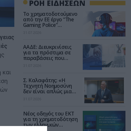
ΡΟΗ ΕΙΔΗΣΕΩΝ
Το χρηματοδοτούμενο
από την ΕΕ έργο “The
Gaming Police”
ενισχύει την ασφάλεια
31.07.2026
των παιδιών στο
γειας
διαδίκτυο
μές
ΑΑΔΕ: Διευκρινίσεις
για τα πρόστιμα σε
ής
παραβάσεις που
αφορούν τους ΦΗΜ
31.07.2026
 και
Σ. Καλαφάτης: «Η
εση
Τεχνητή Νοημοσύνη
κών
δεν είναι απλώς μια
νέα τεχνολογία, είναι
31.07.2026
μια νέα βιομηχανική
επανάσταση»
Νέος οδηγός του ΕΚΤ
ς
για τη χρηματοδότηση
των ελληνικών
επιχειρήσεων στον