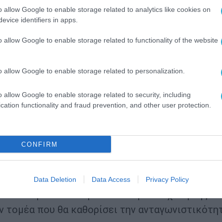
o allow Google to enable storage related to analytics like cookies on
υξη των data centers συνοδεύεται από
σοβαρές
evice identifiers in apps.
λωση ηλεκτρικής ενέργειας μπορεί να οδηγήσει
o allow Google to enable storage related to functionality of the website
ν δεν υποστηριχθεί από νέες επενδύσεις σε καθ
ριξε ότι κάθε νέα μεγάλη ψηφιακή υποδομή πρέ
o allow Google to enable storage related to personalization.
ιας, ώστε να αποφεύγονται στρεβλώσεις στην αγ
χνητής νοημοσύνης θα επηρεάσει σημαντικά την
o allow Google to enable storage related to security, including
ιχειρήσεις που θα καταφέρουν να ενσωματώσουν
cation functionality and fraud prevention, and other user protection.
οκτήσουν σημαντικό πλεονέκτημα, αξιοποιώντα
έους ρόλους υψηλότερης προστιθέμενης αξίας. 
CONFIRM
ην πεποίθηση ότι η Ευρώπη εξακολουθεί να δια
ικό ρόλο στην εποχή της τεχνητής νοημοσύνης.
πρωτοβουλίες για την ανάπτυξη ευρωπαϊκών da
Data Deletion
Data Access
Privacy Policy
λαισίου για τα δεδομένα και την ενίσχυση της
ν τομέα που θα καθορίσει την ανταγωνιστικότη