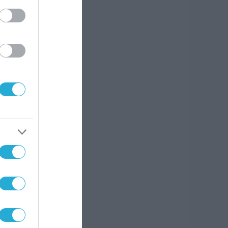
οίηση
χεια,
ό
χη ή