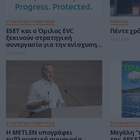
ΣΤΡΑΤΗΓΙΚΗ ΣΥΝΕΡΓΑΣΙΑ
ΕΝΕΡΓΕΙΑ
ESET και ο Όμιλος EVC
Πέντε χρό
ξεκινούν στρατηγική
30.07.2026
συνεργασία για την ενίσχυση
της ανθεκτικότητας της
30.07.2026
Ευρώπης στους τομείς
κυβερνοασφάλειας και
ενέργειας
ΣΤΡΑΤΗΓΙΚΗ ΣΥΝΕΡΓΑΣΙΑ
ΤΟΠΙΚΗ ΑΥΤΟΔ
Η METLEN υπογράφει
Μεγάλη “
εμβληματική συμφωνία
της ΔΕΥΑΤ