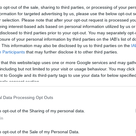
αίσιο του συνεδρίου συμφωνία συνεργασίας για
to opt-out of the sale, sharing to third parties, or processing of your per
formation for targeted advertising by us, please use the below opt-out s
a centers στα δίκτυα και τις τιμές του ρεύματ
r selection. Please note that after your opt-out request is processed y
 θα αντιμετωπίζουν τα προβλήματα αυτά
eing interest-based ads based on personal information utilized by us or
disclosed to third parties prior to your opt-out. You may separately opt-
 ζήτηση ενέργειας των data centers που θα
losure of your personal information by third parties on the IAB’s list of
. This information may also be disclosed by us to third parties on the
IA
ανάμεσα σε 149 και 287 τεραβατώρες και θα κα
Participants
that may further disclose it to other third parties.
 2023 – 2030.
 that this website/app uses one or more Google services and may gath
including but not limited to your visit or usage behaviour. You may click 
αφνικά πολύ μεγάλη ζήτηση, ο μεγάλος κατανα
 to Google and its third-party tags to use your data for below specifi
ώπη, θα υπάρξει τεράστια πρόσθετη ζήτηση, μετ
ogle consent section.
ι να την καλύψουμε με πρόσθετη παραγωγική
l Data Processing Opt Outs
ος για τους πολίτες. Αυτό ακριβώς κάνουμε στη
στην επένδυση της Κοζάνης. «Στο πλαίσιο του έ
o opt-out of the Sharing of my personal data.
ική περιοχή σε κοιλάδα παραγωγής καθαρής
In
αγωγική ικανότητα και θα κατασκευάσουμε επίσ
o opt-out of the Sale of my Personal Data.