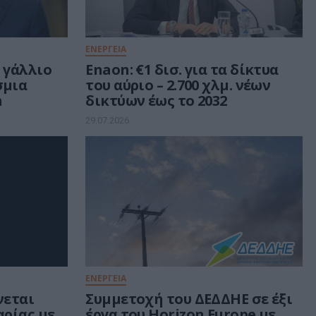
ΕΝΕΡΓΕΙΑ
 γάλλιο
Enaon: €1 δισ. για τα δίκτυα
σμια
του αύριο – 2.700 χλμ. νέων
h
δικτύων έως το 2032
29.07.2026
ΕΝΕΡΓΕΙΑ
νεται
Συμμετοχή του ΔΕΔΔΗΕ σε έξι
αρίας με
έργα του Horizon Europe με