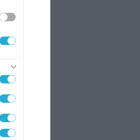
 και
βάτ,
σης
ια
έσα
 την
με
 προς