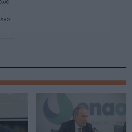
όπως
ι
μένοι