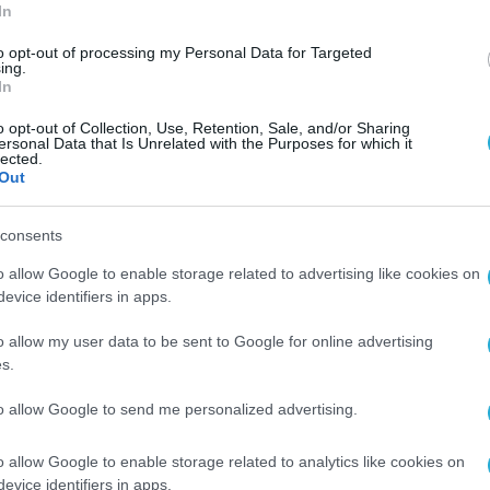
ατοίκους. Πρόκειται για μια αρχιτεκτονική
In
ί όλο και περισσότερο σε όλο τον κόσμο, καθώς
to opt-out of processing my Personal Data for Targeted
ς της ΔΕΗ.
ing.
In
υή data center ισχύος -σε πρώτη φάση- 300 μεγα
o opt-out of Collection, Use, Retention, Sale, and/or Sharing
ersonal Data that Is Unrelated with the Purposes for which it
ίναι σε εξέλιξη διαπραγματεύσεις της επιχείρη
lected.
Out
ό τις μεγαλύτερες του κόσμου, οι οποίες θα
, ενώ η ΔΕΗ θα εισφέρει την ηλεκτρική ενέργε
consents
 φυσικού αερίου που θα κατασκευαστούν στην
o allow Google to enable storage related to advertising like cookies on
ν σχεδιασμό, η συμφωνία αναμένεται να
evice identifiers in apps.
τασκευή του data center μπορεί να ξεκινήσει μ
o allow my user data to be sent to Google for online advertising
έο σχέδιο της ΔΕΗ, το οποίο υποστηρίζεται από
s.
ατομμυρίων ευρώ που ολοκληρώθηκε πρόσφατα 
to allow Google to send me personalized advertising.
έκταση της επένδυσης στο 1 γιγαβάτ.
o allow Google to enable storage related to analytics like cookies on
κόμη χθες η ανάγκη «να επιταχυνθεί η μετάβαση
evice identifiers in apps.