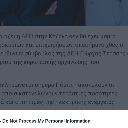
ιάζει η ΔΕΗ στην Κοζάνη δεν θα έχει καμία
οκυριών και επιχειρήσεων, επεσήμανε χθες ο
 διευθύνων σύμβουλος της ΔΕΗ Γιώργος Στάσσης 
δρίου της ευρωπαϊκής οργάνωσης που
λοκληρώνεται σήμερα Πέμπτη αποτελούν οι
τα οποία καταναλώνουν τεράστιες ποσότητες
ά και στις τιμές της ηλεκτρικής ενέργειας.
δρος της Eurelectric, και η Diane Hodnett,
 -
Do Not Process My Personal Information
δύσεων και ανάπτυξης data centers εκ μέρους