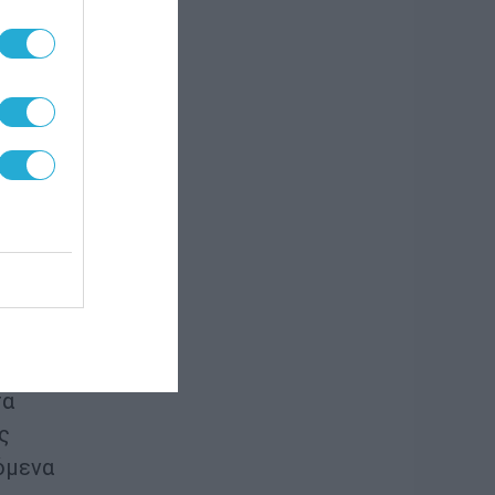
ρέπει
τη –
ου
ς».
ς
ρώπη
τα
ς
όμενα