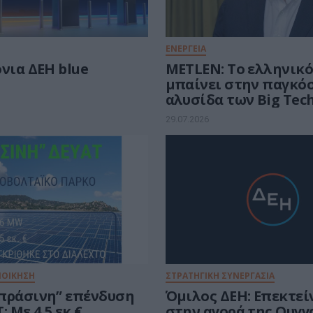
ΕΝΕΡΓΕΙΑ
νια ΔΕΗ blue
METLEN: Το ελληνικό
μπαίνει στην παγκό
αλυσίδα των Big Tec
29.07.2026
ΙΟΙΚΗΣΗ
ΣΤΡΑΤΗΓΙΚΗ ΣΥΝΕΡΓΑΣΙΑ
πράσινη” επένδυση
Όμιλος ΔΕΗ: Επεκτεί
: Με 4,5 εκ.€
στην αγορά της Ουγγ