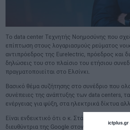
Το data center Τεχνητής Νοημοσύνης που σχεδ
επίπτωση στους λογαριασμούς ρεύματος νοικ
αντιπρόεδρος της Eurelectric, πρόεδρος και
δηλώσεις του στο πλαίσιο του ετήσιου συνε
πραγματοποιείται στο Ελσίνκι.
Βασικό θέμα συζήτησης στο συνέδριο που ο
συνέπειες της ανάπτυξης των data centers, 
ενέργειας για ψύξη, στα ηλεκτρικά δίκτυα αλλ
Είναι ενδεικτικό ότι ο κ. Στάσσης ως αντιπρόε
ictplus.gr
διευθύντρια της Google στον τομέα των επεν