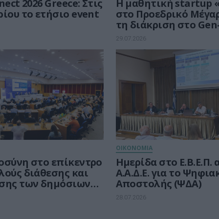
ct 2026 Greece: Στις
Η μαθητική startup 
ίου το ετήσιο event
στο Προεδρικό Μέγα
τη διάκριση στο Gen-
29.07.2026
ΟΙΚΟΝΟΜΙΑ
οσύνη στο επίκεντρο
Ημερίδα στο Ε.Β.Ε.Π.
λούς διάθεσης και
Α.Α.Δ.Ε. για το Ψηφια
σης των δημόσιων
Αποστολής (ΨΔΑ)
ων
28.07.2026