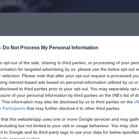
ικές συνεργασίας ανάμεσα στο δημόσιο σύστημα
 -
Do Not Process My Personal Information
το επίκεντρο της εκδήλωσης με τίτλο «Συμπράξε
 Σύγχρονο Υγειονομικό Χάρτη», η οποία θα
to opt-out of the sale, sharing to third parties, or processing of your per
 και ώρες 11:00 με 12:00, στην Αίθουσα «Αιμίλ
formation for targeted advertising by us, please use the below opt-out s
novation Forum 2026.
r selection. Please note that after your opt-out request is processed y
eing interest-based ads based on personal information utilized by us or
disclosed to third parties prior to your opt-out. You may separately opt-
της ενίσχυσης του δημόσιου συστήματος υγείας
losure of your personal information by third parties on the IAB’s list of
τικές δράσεις με τον ιδιωτικό τομέα, με βασικ
. This information may also be disclosed by us to third parties on the
IA
Participants
that may further disclose it to other third parties.
εχόμενων υπηρεσιών προς τους ασθενείς και τ
ιτών στην υγειονομική περίθαλψη.
 that this website/app uses one or more Google services and may gath
including but not limited to your visit or usage behaviour. You may click 
 to Google and its third-party tags to use your data for below specifi
μπράξεων δημοσίου και ιδιωτικού τομέα ως
ogle consent section.