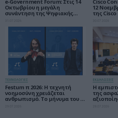
e-Government Forum: Στις 14
Cisco Conne
Οκτωβρίου η μεγάλη
12 Νοεμβρ
συνάντηση της Ψηφιακής
της Cisco
Διακυβέρνησης στην εποχή
31.07.2026
30.07.2026
μετά το RRF
ΤΕΧΝΟΛΟΓΙΕΣ
ΕΚΔΗΛΩΣΕΙΣ
Festum π 2026: Η τεχνητή
Η εμπιστ
νοημοσύνη χρειάζεται
της ασφα
ανθρωπισμό. Το μήνυμα του Κ.
αξιοποίη
Δασκαλάκη από τα Χανιά
δεδομέν
29.07.2026
28.07.2026