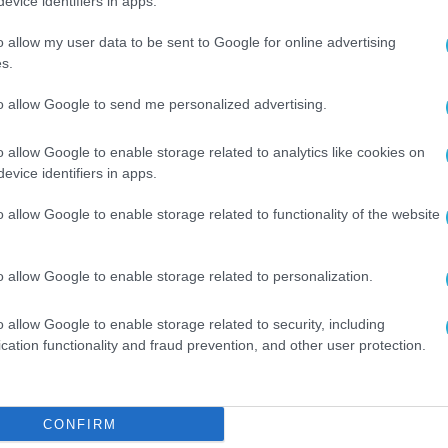
evice identifiers in apps.
ή «Κυανούς Σταυρός»
o allow my user data to be sent to Google for online advertising
s.
ρίου Ασθενών, «Ιατρικό Διαβαλκανικό Κέντρο»
to allow Google to send me personalized advertising.
λέον δυναμικά fora καινοτομίας στη Νοτιοανατολ
o allow Google to enable storage related to analytics like cookies on
evice identifiers in apps.
Πανεπιστήμιο, από τις 17 έως τις 23 Μαΐου 202
o allow Google to enable storage related to functionality of the website
οέδρου της Δημοκρατίας κυρίου Κωνσταντίνου Αν.
ριξη του Υπουργείου Παιδείας, Θρησκευμάτων &
o allow Google to enable storage related to personalization.
ς Περιφέρειας Κεντρικής Μακεδονίας, ενώ
η Θεσσαλονίκης. Μεταξύ των μεγάλων χορηγών
o allow Google to enable storage related to security, including
cation functionality and fraud prevention, and other user protection.
ώς.
CONFIRM