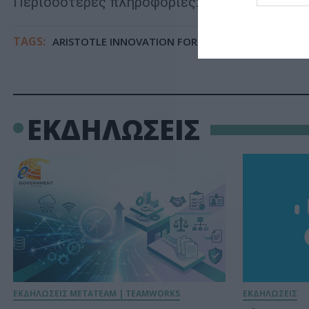
Περισσότερες πληροφορίες:
https
://
aristotle
TAGS:
ARISTOTLE INNOVATION FORUM 2026
ΕΚΔΗΛΩΣΕΙΣ
ΕΚΔΗΛΩΣΕΙΣ METATEAM | TEAMWORKS
ΕΚΔΗΛΩΣΕΙΣ