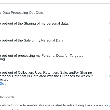
είας, στη βιωσιμότητα του συστήματος, καθώς 
μενες ανάγκες περίθαλψης, η χρηματοδότηση τη
l Data Processing Opt Outs
νάμεσα στην ποιότητα των υπηρεσιών και το κόσ
o opt-out of the Sharing of my personal data.
In
νάπτυξης της Θεσσαλονίκης ως περιφερειακού
ή Ευρώπη, η προσέλκυση ασθενών από γειτονικ
o opt-out of the Sale of my Personal Data.
ς και εξειδίκευσης νέων επιστημόνων στον χώρ
In
to opt-out of processing my Personal Data for Targeted
ing.
In
ειος Παπαζιώγας
και
Γεώργιος Τσουλφάς
o opt-out of Collection, Use, Retention, Sale, and/or Sharing
ersonal Data that Is Unrelated with the Purposes for which it
lected.
Out
Μέλος Διεύθυνσης Κλινική «Άγιος Λουκάς»
consents
κή Κλινική Θεσσαλονίκης»
o allow Google to enable storage related to advertising like cookies on