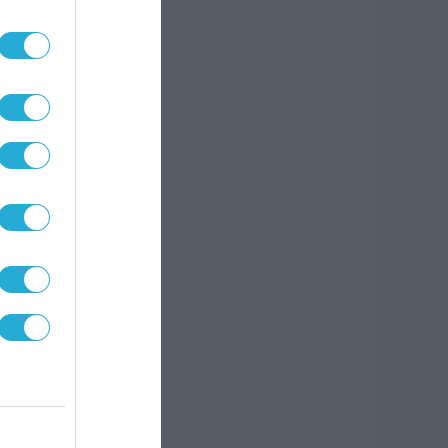
ική
6.