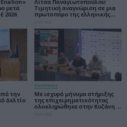
«Enalion»
Λίτσα Παναγιωτοπούλου:
ρο μετά
Τιμητική αναγνώριση σε μια
E 2026
πρωτοπόρο της ελληνικής
Πληροφορικής
29.07.2026
ΕΠΙΧΕΙΡΗΣΕΙΣ
 από την
Με ισχυρό μήνυμα στήριξης
κό Δελτίο
της επιχειρηματικότητας
ολοκληρώθηκε στην Κοζάνη η
περιοδεία της ΕΥΔΑΜ για τις
24.07.2026
νέες δράσεις ύψους 140 εκατ.
ευρώ