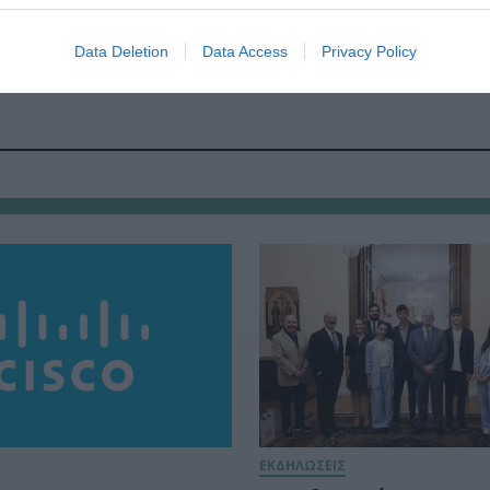
forum
.
auth
.
gr
/
Data Deletion
Data Access
Privacy Policy
ΕΚΔΗΛΩΣΕΙΣ