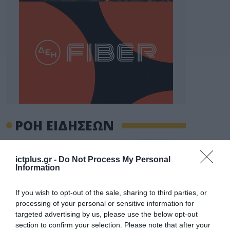
ΡΟΗ ΕΙΔΗΣΕΩΝ
Το χρηματοδοτούμενο
από την ΕΕ έργο “The
ictplus.gr -
Do Not Process My Personal
Gaming Police”
Information
ενισχύει την ασφάλεια
31.07.2026
των παιδιών στο
διαδίκτυο
If you wish to opt-out of the sale, sharing to third parties, or
ΑΑΔΕ: Διευκρινίσεις
processing of your personal or sensitive information for
για τα πρόστιμα σε
targeted advertising by us, please use the below opt-out
παραβάσεις που
section to confirm your selection. Please note that after your