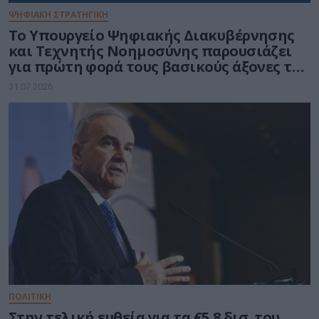
ΨΗΦΙΑΚΗ ΣΤΡΑΤΗΓΙΚΗ
Το Υπουργείο Ψηφιακής Διακυβέρνησης
και Τεχνητής Νοημοσύνης παρουσιάζει
για πρώτη φορά τους βασικούς άξονες του
νέου Εθνικού Διαστημικού Προγράμματος
31.07.2026
ΠΟΛΙΤΙΚΗ
Στην τελική ευθεία για τα €5,8 δισ. του