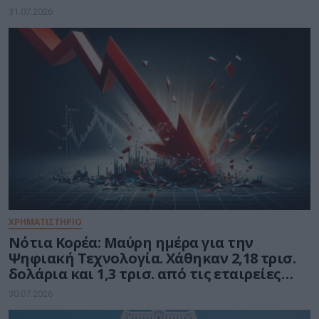
τον Βασίλη Αμεράνη Γενικό Διευθυντή
31.07.2026
ΧΡΗΜΑΤΙΣΤΗΡΙΟ
Νότια Κορέα: Μαύρη ημέρα για την
Ψηφιακή Τεχνολογία. Χάθηκαν 2,18 τρισ.
δολάρια και 1,3 τρισ. από τις εταιρείες
ημιαγωγών
30.07.2026