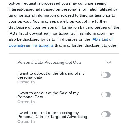
αφορούν τους ΦΗΜ
opt-out request is processed you may continue seeing
31.07.2026
interest-based ads based on personal information utilized by
us or personal information disclosed to third parties prior to
Σ. Καλαφάτης: «Η
your opt-out. You may separately opt-out of the further
Τεχνητή Νοημοσύνη
disclosure of your personal information by third parties on the
δεν είναι απλώς μια
νέα τεχνολογία, είναι
IAB’s list of downstream participants. This information may
31.07.2026
μια νέα βιομηχανική
also be disclosed by us to third parties on the
IAB’s List of
επανάσταση»
Downstream Participants
that may further disclose it to other
Νέος οδηγός του ΕΚΤ
third parties.
για τη χρηματοδότηση
των ελληνικών
Please note that this website/app uses one or more Google
Personal Data Processing Opt Outs
επιχειρήσεων στον
services and may gather and store information including but
31.07.2026
χώρο της άμυνας
not limited to your visit or usage behaviour. You may click to
I want to opt-out of the Sharing of my
personal data.
grant or deny consent to Google and its third-party tags to
Η πιο ταξιδιάρικη
Opted In
use your data for below specified purposes in below Google
βαλίτσα του φετινού
consent section.
καλοκαιριού έχει την
I want to opt-out of the Sale of my
Personal Data.
υπογραφή της Xiaomi
31.07.2026
Opted In
I want to opt-out of processing my
ΟΛΗ Η ΡΟΗ ΕΙΔΗΣΕΩΝ
Personal Data for Targeted Advertising.
Opted In