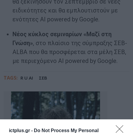
θα ξεκινήσουν τον Σεπτέμβριο σε νέες
ειδικότητες και θα εμπλουτιστούν με
ενότητες ΑΙ powered by Google.
Νέος κύκλος σεμιναρίων «Μαζί στη
Γνώση»
, στο πλαίσιο της σύμπραξης ΣΕΒ-
ΑLBA που θα προσφέρεται στα μέλη ΣΕΒ,
με περιεχόμενο ΑΙ powered by Google.
TAGS:
R U AI
ΣΕΒ
ictplus.gr -
Do Not Process My Personal