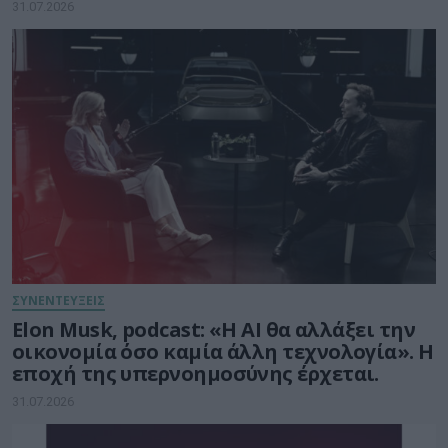
δισ. ευρώ για την Τεχνητή Νοημοσύνη
31.07.2026
ΣΥΝΕΝΤΕΥΞΕΙΣ
Elon Musk, podcast: «Η AI θα αλλάξει την
οικονομία όσο καμία άλλη τεχνολογία». Η
εποχή της υπερνοημοσύνης έρχεται.
31.07.2026