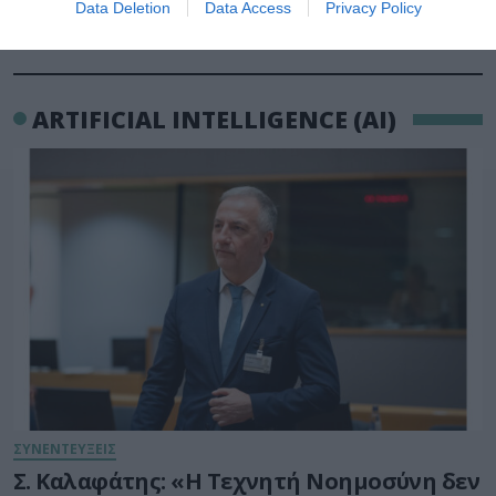
Data Deletion
Data Access
Privacy Policy
ARTIFICIAL INTELLIGENCE (AI)
ΣΥΝΕΝΤΕΥΞΕΙΣ
Σ. Καλαφάτης: «Η Τεχνητή Νοημοσύνη δεν