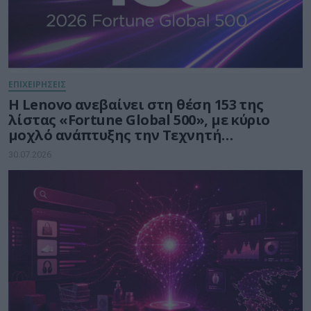
ΕΠΙΧΕΙΡΗΣΕΙΣ
Η Lenovo ανεβαίνει στη θέση 153 της
λίστας «Fortune Global 500», με κύριο
μοχλό ανάπτυξης την Τεχνητή
Νοημοσύνη
30.07.2026