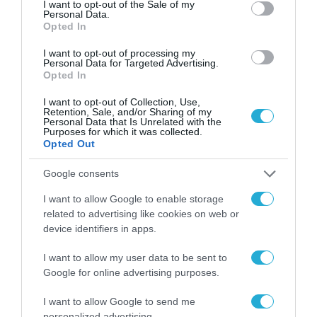
I want to opt-out of the Sale of my
Personal Data.
Opted In
ΡΟΗ ΕΙΔΗΣΕΩΝ
I want to opt-out of processing my
Το χρηματοδοτούμενο
Personal Data for Targeted Advertising.
Opted In
από την ΕΕ έργο “The
Gaming Police”
I want to opt-out of Collection, Use,
ενισχύει την ασφάλεια
31.07.2026
Retention, Sale, and/or Sharing of my
των παιδιών στο
Personal Data that Is Unrelated with the
διαδίκτυο
Purposes for which it was collected.
ΑΑΔΕ: Διευκρινίσεις
Opted Out
για τα πρόστιμα σε
παραβάσεις που
Google consents
αφορούν τους ΦΗΜ
31.07.2026
I want to allow Google to enable storage
related to advertising like cookies on web or
Σ. Καλαφάτης: «Η
device identifiers in apps.
Τεχνητή Νοημοσύνη
δεν είναι απλώς μια
I want to allow my user data to be sent to
νέα τεχνολογία, είναι
31.07.2026
Google for online advertising purposes.
μια νέα βιομηχανική
επανάσταση»
I want to allow Google to send me
Νέος οδηγός του ΕΚΤ
personalized advertising.