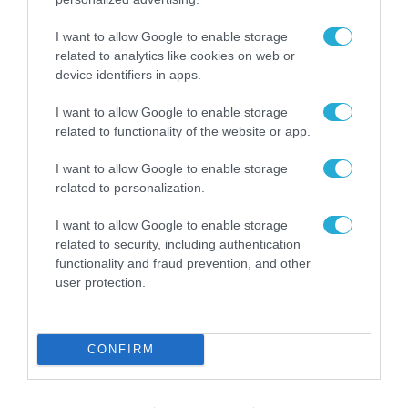
για τη χρηματοδότηση
των ελληνικών
επιχειρήσεων στον
I want to allow Google to enable storage
31.07.2026
χώρο της άμυνας
related to analytics like cookies on web or
device identifiers in apps.
Η πιο ταξιδιάρικη
βαλίτσα του φετινού
I want to allow Google to enable storage
καλοκαιριού έχει την
related to functionality of the website or app.
υπογραφή της Xiaomi
31.07.2026
I want to allow Google to enable storage
related to personalization.
ΟΛΗ Η ΡΟΗ ΕΙΔΗΣΕΩΝ
I want to allow Google to enable storage
related to security, including authentication
functionality and fraud prevention, and other
user protection.
CONFIRM