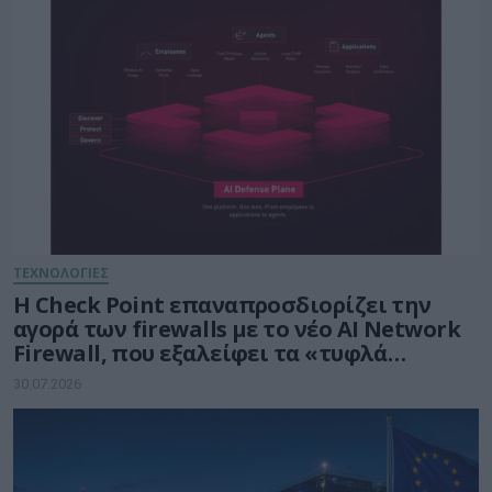
ΤΕΧΝΟΛΟΓΙΕΣ
Η Check Point επαναπροσδιορίζει την
αγορά των firewalls με το νέο AI Network
Firewall, που εξαλείφει τα «τυφλά
σημεία» της Τεχνητής Νοημοσύνης σε
30.07.2026
κάθε δίκτυο