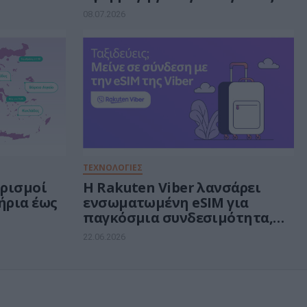
ασθενείς 12 νοσοκομείων
08.07.2026
ΤΕΧΝΟΛΟΓΙΕΣ
ορισμοί
Η Rakuten Viber λανσάρει
ήρια έως
ενσωματωμένη eSIM για
παγκόσμια συνδεσιμότητα,
προχωρώντας στο όραμα του
22.06.2026
Super App