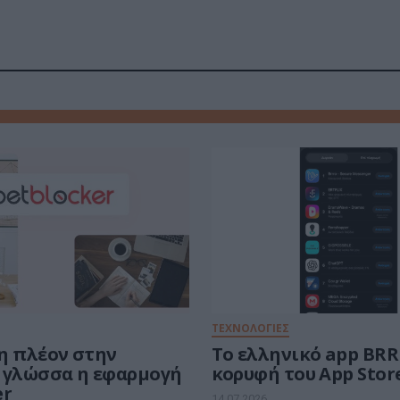
ΤΕΧΝΟΛΟΓΙΕΣ
η πλέον στην
Το ελληνικό app BR
 γλώσσα η εφαρμογή
κορυφή του App Stor
er
14.07.2026