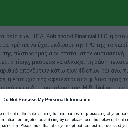
ιρεία των ΗΠΑ, Robinhood Financial LLC, η οποί
, θα πρέπει να έχει εκδώσει την IPO της το νωρ
ία της πλατφόρμας συνίσταται στην ουσιαστική
ές. Επίσης, μπόρεσε να αλλάξει τη βάση πελατ
ο αριθμό επενδυτών κάτω των 45 ετών και άνω τ
da, η επιτυχία της οφείλεται στο φιλικό προς τ
στικό εκπαιδευτικό υλικό της. Η Robinhood, πο
 υπέβαλε αίτηση για IPO, δηλαδή για εισαγωγή σ
 -
Do Not Process My Personal Information
to opt-out of the sale, sharing to third parties, or processing of your per
formation for targeted advertising by us, please use the below opt-out s
r selection. Please note that after your opt-out request is processed y