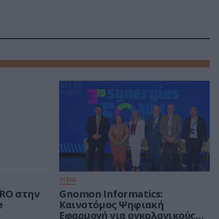
ΥΓΕΙΑ
RRO στην
Gnomon Informatics:
e
Καινοτόμος Ψηφιακή
Εφαρμογή για ογκολογικούς