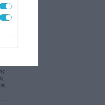
ες
μύρια
να
εις
ες
που