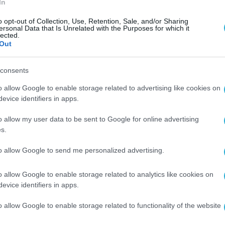
In
ς οποίες κανείς δεν μπορεί να αγνοήσει.
o opt-out of Collection, Use, Retention, Sale, and/or Sharing
ersonal Data that Is Unrelated with the Purposes for which it
ιαγοράς των ΗΠΑ (SEC) κατηγόρησε τη Robinhoo
lected.
Out
γές εσόδων και η εταιρεία απέτυχε να εκπληρώ
αίνεται στο Δελτίο Τύπου της SEC και συγκεκρ
consents
τριας της Διεύθυνσης Εφαρμογής της SEC
,
«Η
o allow Google to enable storage related to advertising like cookies on
ς στους πελάτες σχετικά με το πραγματικό κόστο
evice identifiers in apps.
τομεσιτικές επιχειρήσεις δεν μπορούν να παραπλα
o allow my user data to be sent to Google for online advertising
ης παραγγελιών» .
s.
υ 2021, αντιμετώπισε προβλήματα κατά τη διάρ
to allow Google to send me personalized advertising.
ανία με το GameStop, την AMC και άλλες μετοχ
o allow Google to enable storage related to analytics like cookies on
α συγκέντρωσε 1 δισεκατομμύριο δολάρια από
evice identifiers in apps.
μετρητά. Ωστόσο, οι επενδυτές και οι νομοθέτες
o allow Google to enable storage related to functionality of the website
 προαναφερθέντα ζητήματα .