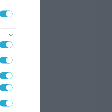
d για
σει
ιμένα
ς της
νούν
κεια
ές.