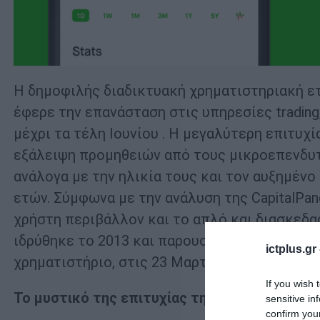
Η δημοφιλής διαδικτυακή χρηματιστηριακή ετα
έφερε την επανάσταση στις υπηρεσίες trading
μέχρι τα τέλη Ιουνίου . Η μεγαλύτερη επιτυχ
εξάλειψη προμηθειών από τους μικροεπενδυτ
ανάλογα με την ηλικία τους και τον αυξημέν
ετών. Σύμφωνα με την ανάλυση της CapitalPan
χρήστη περιβάλλον και το απλό και διασκεδα
ιδρύθηκε το 2013 και παρουσιάστηκε το 2015,
ictplus.gr
χρηματιστήριο, στις 23 Μαρτίου 2021.
If you wish 
Το μυστικό της επιτυχίας της
sensitive in
confirm you