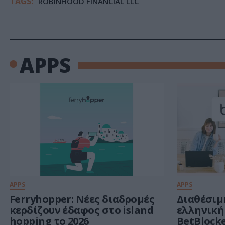
TAGS:
ROBINHOOD FINANCIAL LLC
APPS
APPS
APPS
Ferryhopper: Νέες διαδρομές
Διαθέσιμ
κερδίζουν έδαφος στο island
ελληνική
hopping το 2026
BetBlock