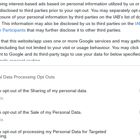
eing interest-based ads based on personal information utilized by us or
οι επενδυτές μπορούν να ανταλλάσσουν μετοχές,
disclosed to third parties prior to your opt-out. You may separately opt-
η χρήση της είναι δωρεάν και η αλήθεια είναι ό
losure of your personal information by third parties on the IAB’s list of
. This information may also be disclosed by us to third parties on the
IA
έχουν εισαγάγει κλασματικές μετοχές – μπορεί
Participants
that may further disclose it to other third parties.
τίζει 100 USD. Αυτό βοηθά τους επενδυτές, με 
 that this website/app uses one or more Google services and may gath
ποιημένο χαρτοφυλάκιο. Δεν χρειάζεται να έχε
including but not limited to your visit or usage behaviour. You may click 
ά .
 to Google and its third-party tags to use your data for below specifi
ogle consent section.
αι ο μέσος χρήστης smartphone – η εγγραφή είν
 λογαριασμό. Σύμφωνα με την εταιρεία, οι πελά
l Data Processing Opt Outs
ην έγκριση, ο πελάτης μπορεί να στείλει τα χρή
o opt-out of the Sharing of my personal data.
ών.
In
o opt-out of the Sale of my Personal Data.
In
ηρεσία δωρεάν στον κόσμο των συναλλαγών. Η
to opt-out of processing my Personal Data for Targeted
ing.
φισβήτηση δεδομένου ότι αποτέλεσε αντικείμενο