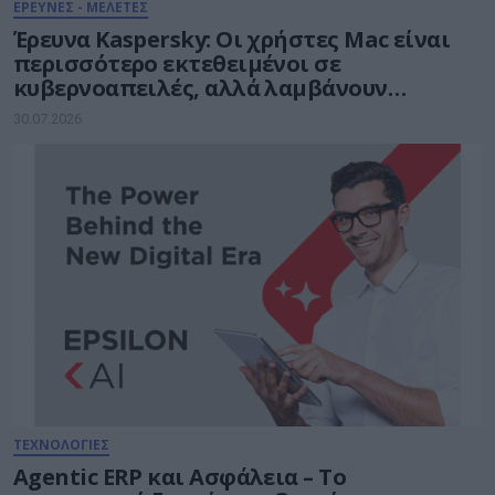
ΕΡΕΥΝΕΣ - ΜΕΛΕΤΕΣ
Έρευνα Kaspersky: Οι χρήστες Mac είναι
περισσότερο εκτεθειμένοι σε
κυβερνοαπειλές, αλλά λαμβάνουν
λιγότερα μέτρα προστασίας
30.07.2026
ΤΕΧΝΟΛΟΓΙΕΣ
Agentic ERP και Ασφάλεια – Το