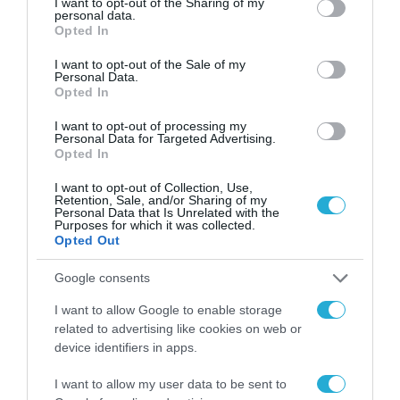
not limited to your visit or usage behaviour. You may click to
I want to opt-out of the Sharing of my
personal data.
grant or deny consent to Google and its third-party tags to
Opted In
use your data for below specified purposes in below Google
consent section.
I want to opt-out of the Sale of my
Personal Data.
Opted In
I want to opt-out of processing my
Personal Data for Targeted Advertising.
Opted In
ΡΟΗ ΕΙΔΗΣΕΩΝ
I want to opt-out of Collection, Use,
Retention, Sale, and/or Sharing of my
Personal Data that Is Unrelated with the
Το χρηματοδοτούμενο
Purposes for which it was collected.
από την ΕΕ έργο “The
Opted Out
Gaming Police”
ενισχύει την ασφάλεια
31.07.2026
Google consents
των παιδιών στο
διαδίκτυο
I want to allow Google to enable storage
ΑΑΔΕ: Διευκρινίσεις
related to advertising like cookies on web or
για τα πρόστιμα σε
device identifiers in apps.
παραβάσεις που
αφορούν τους ΦΗΜ
31.07.2026
I want to allow my user data to be sent to