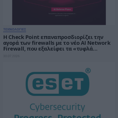
ΤΕΧΝΟΛΟΓΙΕΣ
Η Check Point επαναπροσδιορίζει την
αγορά των firewalls με το νέο AI Network
Firewall, που εξαλείφει τα «τυφλά
σημεία» της Τεχνητής Νοημοσύνης σε
30.07.2026
κάθε δίκτυο