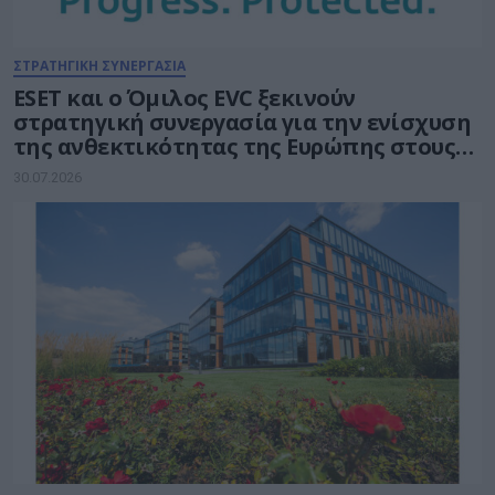
ΣΤΡΑΤΗΓΙΚΗ ΣΥΝΕΡΓΑΣΙΑ
ESET και ο Όμιλος EVC ξεκινούν
στρατηγική συνεργασία για την ενίσχυση
της ανθεκτικότητας της Ευρώπης στους
τομείς κυβερνοασφάλειας και ενέργειας
30.07.2026