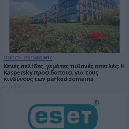
SECURITY - CYBERSECURITY
Κενές σελίδες, γεμάτες πιθανές απειλές: Η
Kaspersky προειδοποιεί για τους
κινδύνους των parked domains
23.07.2026