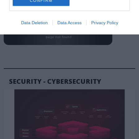
CONFIRM
Data Deletion
Data Access
Privacy Policy
SECURITY - CYBERSECURITY