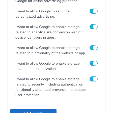
Google for online advertising purposes.
Σ. Καλαφάτης: «Η
Τεχνητή Νοημοσύνη
I want to allow Google to send me
δεν είναι απλώς μια
personalized advertising.
νέα τεχνολογία, είναι
31.07.2026
μια νέα βιομηχανική
I want to allow Google to enable storage
επανάσταση»
related to analytics like cookies on web or
Νέος οδηγός του ΕΚΤ
device identifiers in apps.
για τη χρηματοδότηση
των ελληνικών
I want to allow Google to enable storage
επιχειρήσεων στον
31.07.2026
related to functionality of the website or app.
χώρο της άμυνας
Η πιο ταξιδιάρικη
I want to allow Google to enable storage
βαλίτσα του φετινού
related to personalization.
καλοκαιριού έχει την
υπογραφή της Xiaomi
I want to allow Google to enable storage
31.07.2026
related to security, including authentication
functionality and fraud prevention, and other
ΟΛΗ Η ΡΟΗ ΕΙΔΗΣΕΩΝ
user protection.