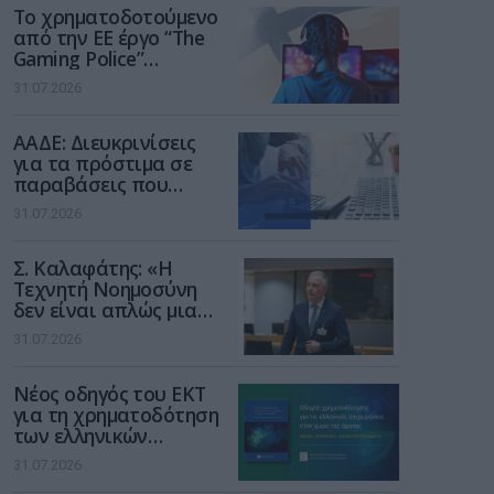
Το χρηματοδοτούμενο
από την ΕΕ έργο “The
Gaming Police”
ενισχύει την ασφάλεια
31.07.2026
των παιδιών στο
διαδίκτυο
ΑΑΔΕ: Διευκρινίσεις
για τα πρόστιμα σε
παραβάσεις που
αφορούν τους ΦΗΜ
31.07.2026
Σ. Καλαφάτης: «Η
Τεχνητή Νοημοσύνη
δεν είναι απλώς μια
νέα τεχνολογία, είναι
31.07.2026
μια νέα βιομηχανική
επανάσταση»
Νέος οδηγός του ΕΚΤ
για τη χρηματοδότηση
των ελληνικών
επιχειρήσεων στον
31.07.2026
χώρο της άμυνας