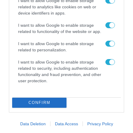
περιοχή. Η εκπαίδευση γίνεται σήμερα μία από
I want to allow Google to enable storage
related to analytics like cookies on web or
τις πιο ισχυρές γέφυρες συνεργασίας στη
device identifiers in apps.
Μεσόγειο. Και αυτή τη γέφυρα θέλουμε να τη
I want to allow Google to enable storage
δυναμώσουμε ακόμη περισσότερο
».
related to functionality of the website or app.
TAGS:
I want to allow Google to enable storage
CAPITAL
ΔΗΜΟΚΡΙΤΕΙΟ
ΣΟΦΙΑ
related to personalization.
UNIVERSITY
ΠΑΝΕΠΙΣΤΗΜΙΟ ΘΡΑΚΗΣ
ΖΑΧΑΡΑΚΗ
I want to allow Google to enable storage
related to security, including authentication
functionality and fraud prevention, and other
user protection.
CONFIRM
Data Deletion
Data Access
Privacy Policy