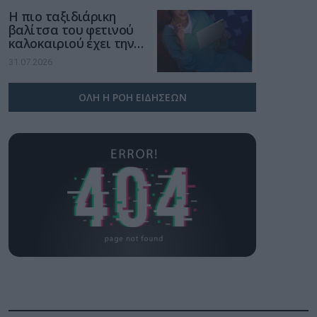
Η πιο ταξιδιάρικη
βαλίτσα του φετινού
καλοκαιριού έχει την
υπογραφή της Xiaomi
31.07.2026
ΟΛΗ Η ΡΟΗ ΕΙΔΗΣΕΩΝ