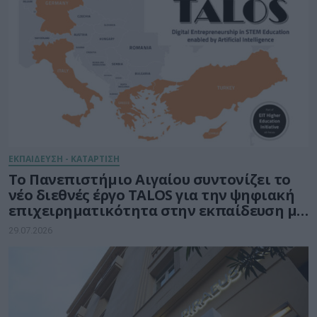
ΕΚΠΑΙΔΕΥΣΗ - ΚΑΤΑΡΤΙΣΗ
Το Πανεπιστήμιο Αιγαίου συντονίζει το
νέο διεθνές έργο TALOS για την ψηφιακή
επιχειρηματικότητα στην εκπαίδευση με
τη δύναμη της Τεχνητής Νοημοσύνης
29.07.2026