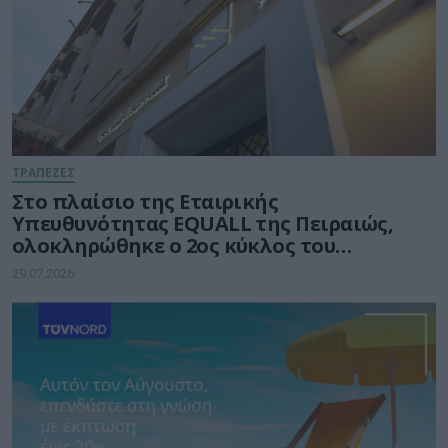
ΤΡΑΠΕΖΕΣ
Στο πλαίσιο της Εταιρικής
Υπευθυνότητας EQUALL της Πειραιώς,
ολοκληρώθηκε ο 2ος κύκλος του
προγράμματος GenAI Empowered
29.07.2026
Educators