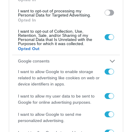
καθώς και σημαντικές αναπτυξιακές
I want to opt-out of processing my
υποδομές και πανεπιστημιακές
Personal Data for Targeted Advertising.
Opted In
εγκαταστάσεις.
I want to opt-out of Collection, Use,
Retention, Sale, and/or Sharing of my
Μετά τη συνάντηση, η
Σοφία Ζαχαράκη
Personal Data that Is Unrelated with the
Purposes for which it was collected.
δήλωσε:
Opted Out
«
Η Ελλάδα και η Αίγυπτος δεν συνδέονται μόνο
Google consents
με την ιστορία τους. Συνδέονται όλο και
I want to allow Google to enable storage
related to advertising like cookies on web or
περισσότερο με το μέλλον τους. Με
device identifiers in apps.
πανεπιστήμια που ανοίγονται στον κόσμο. Με
νέους ανθρώπους που αναζητούν ευκαιρίες,
I want to allow my user data to be sent to
Google for online advertising purposes.
γνώση και κινητικότητα. Με έρευνα και
καινοτομία που μπορούν να δημιουργήσουν
I want to allow Google to send me
personalized advertising.
ανάπτυξη και σταθερότητα σε ολόκληρη την