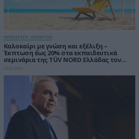
ΕΚΠΑΙΔΕΥΣΗ - ΚΑΤΑΡΤΙΣΗ
Καλοκαίρι με γνώση και εξέλιξη –
Έκπτωση έως 20% στα εκπαιδευτικά
σεμινάρια της TÜV NORD Ελλάδας τον
Αύγουστο
29.07.2026