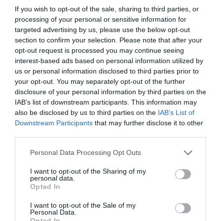
κινητικότητα και προοπτική για τους νέους
If you wish to opt-out of the sale, sharing to third parties, or
ανθρώπους
».
processing of your personal or sensitive information for
targeted advertising by us, please use the below opt-out
section to confirm your selection. Please note that after your
Η συζήτηση επεκτάθηκε επίσης στις
opt-out request is processed you may continue seeing
διεθνείς εξελίξεις στην ανώτατη
interest-based ads based on personal information utilized by
εκπαίδευση, στη σημασία της εφαρμοσμένης
us or personal information disclosed to third parties prior to
your opt-out. You may separately opt-out of the further
έρευνας, στις νέες δεξιότητες, στην τεχνητή
disclosure of your personal information by third parties on the
νοημοσύνη και στις πολιτικές που συνδέουν
IAB’s list of downstream participants. This information may
also be disclosed by us to third parties on the
IAB’s List of
τα πανεπιστήμια με την καινοτομία και την
Downstream Participants
that may further disclose it to other
οικονομική ανάπτυξη.
third parties.
Please note that this website/app uses one or more Google
Personal Data Processing Opt Outs
Η Υπουργός απηύθυνε πρόσκληση στον Dr.
services and may gather and store information including but
Konsowa
να επισκεφθεί την Ελλάδα,
not limited to your visit or usage behaviour. You may click to
I want to opt-out of the Sharing of my
personal data.
grant or deny consent to Google and its third-party tags to
προκειμένου να γνωρίσει από κοντά το
Opted In
use your data for below specified purposes in below Google
ελληνικό οικοσύστημα ανώτατης
consent section.
I want to opt-out of the Sale of my
Personal Data.
εκπαίδευσης, έρευνας και καινοτομίας,
Opted In