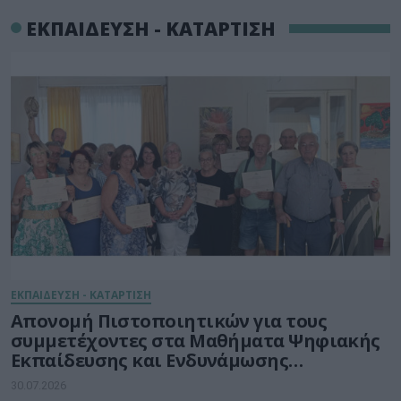
ΕΚΠΑΙΔΕΥΣΗ - ΚΑΤΑΡΤΙΣΗ
ΕΚΠΑΙΔΕΥΣΗ - ΚΑΤΑΡΤΙΣΗ
Απονομή Πιστοποιητικών για τους
συμμετέχοντες στα Μαθήματα Ψηφιακής
Εκπαίδευσης και Ενδυνάμωσης
Ηλικιωμένων του Δήμου Ηρακλείου
30.07.2026
Κρήτης