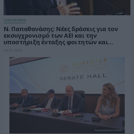
ΟΙΚΟΝΟΜΙΑ
Ν. Παπαθανάσης: Νέες δράσεις για τον
εκσυγχρονισμό των ΑΕΙ και την
υποστήριξη ένταξης φοιτητών και
φοιτητριών στην αγορά εργασίας
29.07.2026