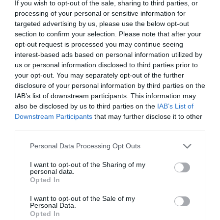
If you wish to opt-out of the sale, sharing to third parties, or
Η πιο ταξιδιάρικη
processing of your personal or sensitive information for
βαλίτσα του φετινού
targeted advertising by us, please use the below opt-out
καλοκαιριού έχει την
section to confirm your selection. Please note that after your
υπογραφή της Xiaomi
31.07.2026
opt-out request is processed you may continue seeing
interest-based ads based on personal information utilized by
us or personal information disclosed to third parties prior to
ΟΛΗ Η ΡΟΗ ΕΙΔΗΣΕΩΝ
your opt-out. You may separately opt-out of the further
disclosure of your personal information by third parties on the
IAB’s list of downstream participants. This information may
also be disclosed by us to third parties on the
IAB’s List of
Downstream Participants
that may further disclose it to other
third parties.
Please note that this website/app uses one or more Google
Personal Data Processing Opt Outs
services and may gather and store information including but
not limited to your visit or usage behaviour. You may click to
I want to opt-out of the Sharing of my
personal data.
grant or deny consent to Google and its third-party tags to
Opted In
use your data for below specified purposes in below Google
consent section.
I want to opt-out of the Sale of my
Personal Data.
Opted In