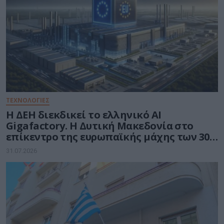
ΤΕΧΝΟΛΟΓΙΕΣ
Η ΔΕΗ διεκδικεί το ελληνικό AI
Gigafactory. Η Δυτική Μακεδονία στο
επίκεντρο της ευρωπαϊκής μάχης των 30
δισ. ευρώ για την Τεχνητή Νοημοσύνη
31.07.2026