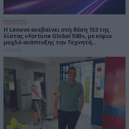
ΕΠΙΧΕΙΡΗΣΕΙΣ
Η Lenovo ανεβαίνει στη θέση 153 της
λίστας «Fortune Global 500», με κύριο
μοχλό ανάπτυξης την Τεχνητή
Νοημοσύνη
30.07.2026