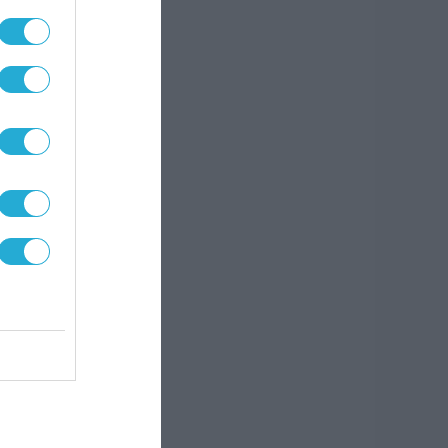
νίας
εται
ης
είας.
ι στα
ό και
ς και
ρα
υ
ας σε