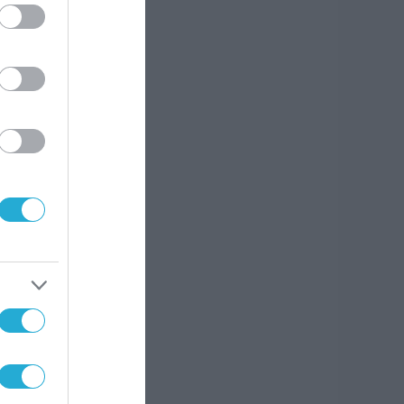
υσης
κά
ική
ξης
ο
λάδα
,
ος