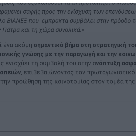
ήσεις που εξακολουθεί να αντιμετωπίζει ο κλάδος
αραμένει σαφής προς την ενίσχυση των επενδύσεω
ιλο ΒΙΑΝΕΞ που έμπρακτα συμβάλει στην πρόοδο 
ν Πάτρα και τη χώρα συνολικά.
»
ί ένα ακόμη
σημαντικό βήμα στη στρατηγική το
μονικής γνώσης με την παραγωγή και την κοινω
ος ενισχύει τη συμβολή του στην α
νάπτυξη ασφα
ραπειών
, επιβεβαιώνοντας τον πρωταγωνιστικό
στην προώθηση της καινοτομίας στον τομέα της