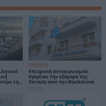
ΕΠΙΧΕΙΡΗΣΕΙΣ
ελληνικό
Επιτροπή Ανταγωνισμού:
τική
Εγκρίνει την εξαγορά της
εντρο της
Skroutz από την Blackstone
ν 30 δισ.
30.07.2026
ή