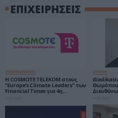
ΕΠΙΧΕΙΡΗΣΕΙΣ
ΤΗΛΕΠΙΚΟΙΝΩΝΙΕΣ
ΣΤΕΛΕΧΗ
Η COSMOTE TELEKOM στους
diadikasi
“Europe’s Climate Leaders” των
Θωμόπου
Financial Times για 4η
Διευθύνω
συνεχόμενη χρονιά
31.07.2026
31.07.2026