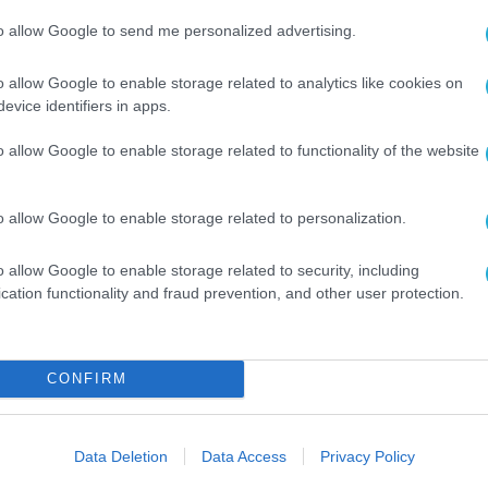
νταγωνιστικότητα της ελληνικής φαρμακοβιομηχα
to allow Google to send me personalized advertising.
ρευνα και η καινοτομία αποτελούν τους βασικούς
o allow Google to enable storage related to analytics like cookies on
ον της ΒΙΑΝΕΞ
.»
evice identifiers in apps.
ος της ΒΙΑΝΕΞ
, δήλωσε: «
Η επένδυση αυτή εντάσσ
o allow Google to enable storage related to functionality of the website
χυση της καινοτομίας, της εγχώριας παραγωγής, τ
 χαρτοφυλακίου μας στον ευρύτερο τομέα της υγ
o allow Google to enable storage related to personalization.
 ισχυρή παρουσία της ΒΙΑΝΕΞ στην περιοχή όσο κα
o allow Google to enable storage related to security, including
κτήματα που διαθέτει, με ένα δυναμικό ακαδημαϊκ
cation functionality and fraud prevention, and other user protection.
 ουσιαστικά την ανάπτυξη της φαρμακοβιομηχανία
CONFIRM
ήλωσε: «
Η παρούσα επένδυση αποτελεί ένα ιδιαίτε
ανία. Δεν πρόκειται απλώς για μια νέα μονάδα το
Data Deletion
Data Access
Privacy Policy
μή που ενισχύει την ανταγωνιστικότητα της Ελλάδ