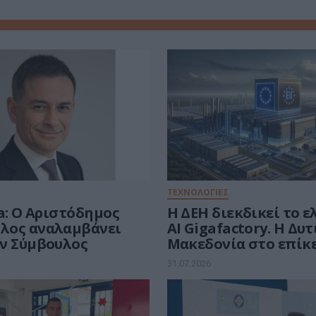
ΤΕΧΝΟΛΟΓΙΕΣ
a: Ο Αριστόδημος
Η ΔΕΗ διεκδικεί το 
λος αναλαμβάνει
AI Gigafactory. Η Δυ
ν Σύμβουλος
Μακεδονία στο επίκ
ευρωπαϊκής μάχης τω
31.07.2026
ευρώ για την Τεχνητ
Νοημοσύνη