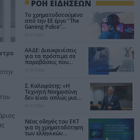
ΡΟΗ ΕΙΔΗΣΕΩΝ
Το χρηματοδοτούμενο
από την ΕΕ έργο “The
Gaming Police”
ενισχύει την ασφάλεια
31.07.2026
των παιδιών στο
διαδίκτυο
ΑΑΔΕ: Διευκρινίσεις
έντρο
για τα πρόστιμα σε
παραβάσεις που
αφορούν τους ΦΗΜ
31.07.2026
 στην
Σ. Καλαφάτης: «Η
Τεχνητή Νοημοσύνη
 του
δεν είναι απλώς μια
νέα τεχνολογία, είναι
31.07.2026
μια νέα βιομηχανική
επανάσταση»
άριος
Νέος οδηγός του ΕΚΤ
ας
για τη χρηματοδότηση
των ελληνικών
επιχειρήσεων στον