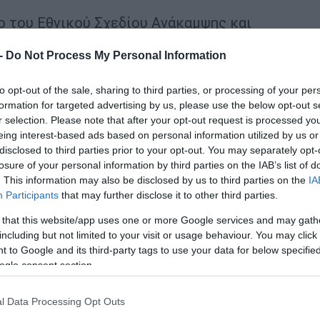
ο του Εθνικού Σχεδίου Ανάκαμψης και
δότηση της Ευρωπαϊκής Ένωσης – NextGeneratio
 -
Do Not Process My Personal Information
ι την καινοτομία στον τομέα της υγείας, ενισχύ
βου ανάπτυξης φαρμακευτικών προϊόντων υψηλ
to opt-out of the sale, sharing to third parties, or processing of your per
formation for targeted advertising by us, please use the below opt-out s
r selection. Please note that after your opt-out request is processed y
eing interest-based ads based on personal information utilized by us or
ντρο διαθέτει τη δυνατότητα ανάπτυξης και
disclosed to third parties prior to your opt-out. You may separately opt-
φών, ενώ ήδη αναπτύσσονται περισσότερα από
losure of your personal information by third parties on the IAB’s list of
. This information may also be disclosed by us to third parties on the
IA
ς μορφές. Παράλληλα, συμμετέχει ενεργά σε εθ
Participants
that may further disclose it to other third parties.
ων οποίων το ευρωπαϊκό έργο GENz-trials, που
 that this website/app uses one or more Google services and may gath
κλινικών δοκιμών μέσω της αξιοποίησης τεχνολ
including but not limited to your visit or usage behaviour. You may click 
ατοποιούνται επίσης μελέτες βιοϊσοδυναμίας,
 to Google and its third-party tags to use your data for below specifi
ogle consent section.
ν προϊόντων που ανταποκρίνονται στα υψηλότε
l Data Processing Opt Outs