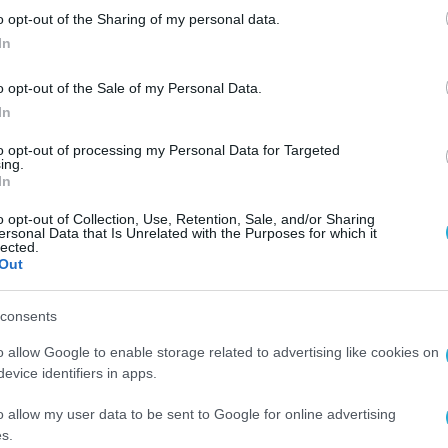
νεται ήδη από 20 επιστήμονες υψηλής εξειδίκε
o opt-out of the Sharing of my personal data.
άπτυξη καινοτόμων φαρμακευτικών μορφών, την
In
ν ενίσχυση της συμμετοχής σε διεθνή ερευνητι
o opt-out of the Sale of my Personal Data.
In
to opt-out of processing my Personal Data for Targeted
 το 1999 μέσω του Εργοστασίου Δ στη Βιομηχαν
ing.
ναν σημαντικό πυλώνα απασχόλησης και ανάπτυ
In
γκαταλέγεται στις πλέον σύγχρονες και
o opt-out of Collection, Use, Retention, Sale, and/or Sharing
ersonal Data that Is Unrelated with the Purposes for which it
πορινούχων προϊόντων στην Ευρώπη. Με το νέ
lected.
Out
ύει περαιτέρω την παρουσία του στη Δυτική Ελ
α παραγωγής, έρευνας και καινοτομίας.
consents
ννακόπουλος, Πρόεδρος και Διευθύνων Σύμβουλ
o allow Google to enable storage related to advertising like cookies on
evice identifiers in apps.
νέο Κέντρο Έρευνας & Ανάπτυξης αποτυπώνει τη
λλάδα, στην επιστήμη και στους ανθρώπους της.
o allow my user data to be sent to Google for online advertising
s.
υξη καινοτόμων φαρμακευτικών λύσεων με διεθνή