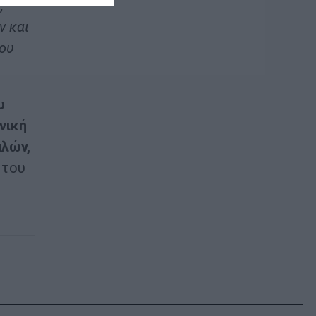
,
ν και
του
υ
νική
λών,
 του