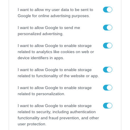
από την ΕΕ έργο “The
Gaming Police”
I want to allow my user data to be sent to
ενισχύει την ασφάλεια
31.07.2026
Google for online advertising purposes.
των παιδιών στο
διαδίκτυο
I want to allow Google to send me
ΑΑΔΕ: Διευκρινίσεις
personalized advertising.
για τα πρόστιμα σε
παραβάσεις που
αφορούν τους ΦΗΜ
I want to allow Google to enable storage
31.07.2026
related to analytics like cookies on web or
device identifiers in apps.
Σ. Καλαφάτης: «Η
Τεχνητή Νοημοσύνη
I want to allow Google to enable storage
δεν είναι απλώς μια
related to functionality of the website or app.
νέα τεχνολογία, είναι
31.07.2026
μια νέα βιομηχανική
I want to allow Google to enable storage
επανάσταση»
related to personalization.
Νέος οδηγός του ΕΚΤ
για τη χρηματοδότηση
I want to allow Google to enable storage
των ελληνικών
επιχειρήσεων στον
related to security, including authentication
31.07.2026
χώρο της άμυνας
functionality and fraud prevention, and other
user protection.
Η πιο ταξιδιάρικη