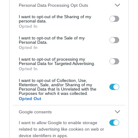
Please note that this website/app uses one or more Google
Personal Data Processing Opt Outs
services and may gather and store information including but
not limited to your visit or usage behaviour. You may click to
I want to opt-out of the Sharing of my
personal data.
grant or deny consent to Google and its third-party tags to
Opted In
use your data for below specified purposes in below Google
consent section.
I want to opt-out of the Sale of my
Personal Data.
Opted In
I want to opt-out of processing my
Personal Data for Targeted Advertising.
Opted In
I want to opt-out of Collection, Use,
Retention, Sale, and/or Sharing of my
Personal Data that Is Unrelated with the
Purposes for which it was collected.
Opted Out
Google consents
ΡΟΗ ΕΙΔΗΣΕΩΝ
I want to allow Google to enable storage
related to advertising like cookies on web or
Το χρηματοδοτούμενο
device identifiers in apps.