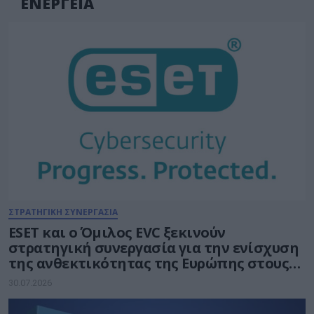
ΕΝΕΡΓΕΙΑ
ΣΤΡΑΤΗΓΙΚΗ ΣΥΝΕΡΓΑΣΙΑ
ESET και ο Όμιλος EVC ξεκινούν
στρατηγική συνεργασία για την ενίσχυση
της ανθεκτικότητας της Ευρώπης στους
τομείς κυβερνοασφάλειας και ενέργειας
30.07.2026