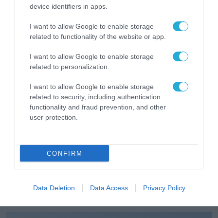
δεδομένα, αλλά η εμπιστοσύνη
device identifiers in apps.
28.07.2026
I want to allow Google to enable storage
related to functionality of the website or app.
I want to allow Google to enable storage
related to personalization.
I want to allow Google to enable storage
related to security, including authentication
functionality and fraud prevention, and other
user protection.
CONFIRM
SECURITY - CYBERSECURITY
Η «Οδύσσεια» του Νόλαν εμπνέει τους
απατεώνες, προειδοποιεί η Kaspersky
Data Deletion
Data Access
Privacy Policy
28.07.2026