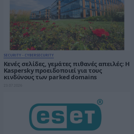
SECURITY - CYBERSECURITY
Κενές σελίδες, γεμάτες πιθανές απειλές: Η
Kaspersky προειδοποιεί για τους
κινδύνους των parked domains
23.07.2026