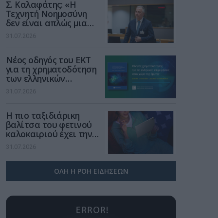
Σ. Καλαφάτης: «Η
Τεχνητή Νοημοσύνη
δεν είναι απλώς μια
νέα τεχνολογία, είναι
31.07.2026
μια νέα βιομηχανική
επανάσταση»
Νέος οδηγός του ΕΚΤ
για τη χρηματοδότηση
των ελληνικών
επιχειρήσεων στον
31.07.2026
χώρο της άμυνας
Η πιο ταξιδιάρικη
βαλίτσα του φετινού
καλοκαιριού έχει την
υπογραφή της Xiaomi
31.07.2026
ΟΛΗ Η ΡΟΗ ΕΙΔΗΣΕΩΝ