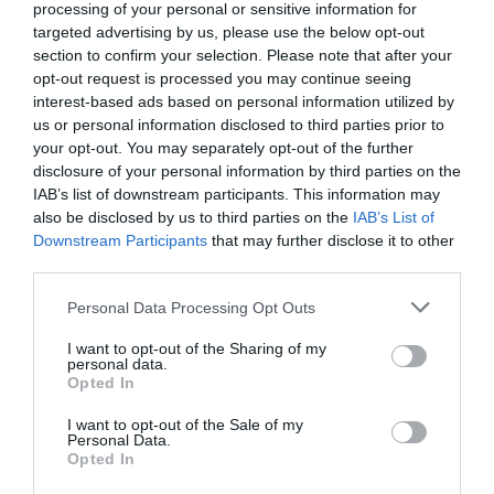
processing of your personal or sensitive information for
targeted advertising by us, please use the below opt-out
ΣΤΡΑΤΗΓΙΚΗ ΣΥΝΕΡΓΑΣΙΑ
section to confirm your selection. Please note that after your
ESET και ο Όμιλος EVC ξεκινούν
opt-out request is processed you may continue seeing
στρατηγική συνεργασία για την ενίσχυση
interest-based ads based on personal information utilized by
της ανθεκτικότητας της Ευρώπης στους
us or personal information disclosed to third parties prior to
τομείς κυβερνοασφάλειας και ενέργειας
your opt-out. You may separately opt-out of the further
30.07.2026
disclosure of your personal information by third parties on the
IAB’s list of downstream participants. This information may
also be disclosed by us to third parties on the
IAB’s List of
Downstream Participants
that may further disclose it to other
third parties.
Please note that this website/app uses one or more Google
Personal Data Processing Opt Outs
services and may gather and store information including but
not limited to your visit or usage behaviour. You may click to
I want to opt-out of the Sharing of my
personal data.
grant or deny consent to Google and its third-party tags to
Opted In
use your data for below specified purposes in below Google
consent section.
I want to opt-out of the Sale of my
Personal Data.
Opted In
ΕΡΕΥΝΕΣ - ΜΕΛΕΤΕΣ