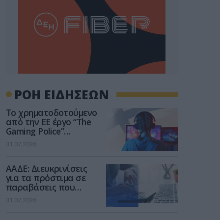
ΡΟΗ ΕΙΔΗΣΕΩΝ
Το χρηματοδοτούμενο
από την ΕΕ έργο “The
Gaming Police”
ενισχύει την ασφάλεια
31.07.2026
των παιδιών στο
διαδίκτυο
ΑΑΔΕ: Διευκρινίσεις
για τα πρόστιμα σε
παραβάσεις που
αφορούν τους ΦΗΜ
31.07.2026