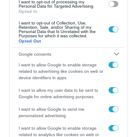
I want to opt-out of processing my
Έρευνα Kaspersky: Οι χρήστες Mac είναι
Personal Data for Targeted Advertising.
περισσότερο εκτεθειμένοι σε
Opted In
κυβερνοαπειλές, αλλά λαμβάνουν
I want to opt-out of Collection, Use,
λιγότερα μέτρα προστασίας
Retention, Sale, and/or Sharing of my
30.07.2026
Personal Data that Is Unrelated with the
Purposes for which it was collected.
Opted Out
Google consents
I want to allow Google to enable storage
related to advertising like cookies on web or
device identifiers in apps.
I want to allow my user data to be sent to
Google for online advertising purposes.
I want to allow Google to send me
personalized advertising.
ΤΕΧΝΟΛΟΓΙΕΣ
Agentic ERP και Ασφάλεια – Το
I want to allow Google to enable storage
πραγματικό ζητούμενο δεν είναι τα
related to analytics like cookies on web or