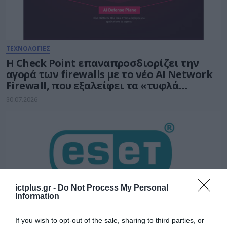
ΤΕΧΝΟΛΟΓΙΕΣ
Η Check Point επαναπροσδιορίζει την
αγορά των firewalls με το νέο AI Network
Firewall, που εξαλείφει τα «τυφλά
σημεία» της Τεχνητής Νοημοσύνης σε
30.07.2026
κάθε δίκτυο
ictplus.gr -
Do Not Process My Personal
Information
If you wish to opt-out of the sale, sharing to third parties, or