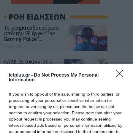
ΡΟΗ ΕΙΔΗΣΕΩΝ
Το χρηματοδοτούμενο
από την ΕΕ έργο “The
Gaming Police”
ενισχύει την ασφάλεια
31.07.2026
των παιδιών στο
διαδίκτυο
ΑΑΔΕ: Διευκρινίσεις
για τα πρόστιμα σε
παραβάσεις που
ictplus.gr -
Do Not Process My Personal
αφορούν τους ΦΗΜ
Information
31.07.2026
If you wish to opt-out of the sale, sharing to third parties, or
Σ. Καλαφάτης: «Η
Τεχνητή Νοημοσύνη
processing of your personal or sensitive information for
δεν είναι απλώς μια
targeted advertising by us, please use the below opt-out
νέα τεχνολογία, είναι
section to confirm your selection. Please note that after your
31.07.2026
μια νέα βιομηχανική
opt-out request is processed you may continue seeing
επανάσταση»
interest-based ads based on personal information utilized by
Νέος οδηγός του ΕΚΤ
us or personal information disclosed to third parties prior to