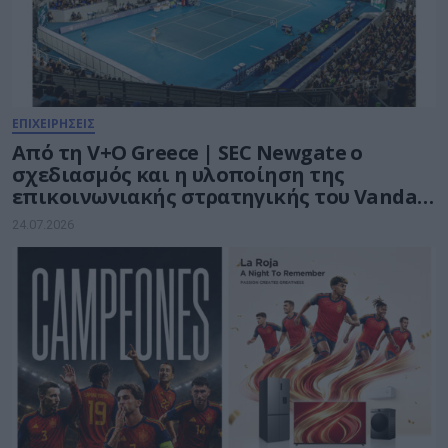
ΕΠΙΧΕΙΡΗΣΕΙΣ
Από τη V+O Greece | SEC Newgate ο
σχεδιασμός και η υλοποίηση της
επικοινωνιακής στρατηγικής του Vanda
Pharmaceuticals Athens Open WTA 250
24.07.2026