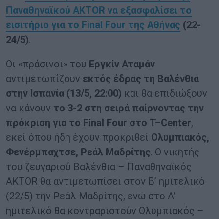
Παναθηναϊκού AKTOR να εξασφαλίσει το
εισιτήριο για το Final Four της Αθήνας
(22-
24/5)
.
Οι «πράσινοι» του
Εργκίν Αταμάν
αντιμετωπίζουν
εκτός έδρας τη Βαλένθια
στην Ισπανία (13/5, 22:00)
και θα επιδιώξουν
να κάνουν
το 3-2 στη σειρά παίρνοντας την
πρόκριση για το
Final
Four
στο
T
–
Center
,
εκεί όπου ήδη έχουν προκριθεί
Ολυμπιακός,
Φενέρμπαχτσε, Ρεάλ Μαδρίτης
. Ο νικητής
του ζευγαριού Βαλένθια – Παναθηναϊκός
AKTOR θα αντιμετωπίσει στον B’ ημιτελικό
(22/5) την Ρεάλ Μαδρίτης, ενώ στο Α’
ημιτελικό θα κοντραριστούν Ολυμπιακός –