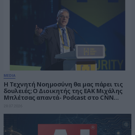
MEDIA
Η Τεχνητή Νοημοσύνη θα μας πάρει τις
δουλειές; Ο Διοικητής της ΕΑΚ Μιχάλης
Μπλέτσας απαντά- Podcast στο CNN
Greece
28.07.2026