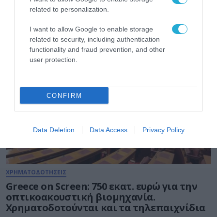
Σαλντάνα και το «Scream 7» με την
related to personalization.
Κόρτνεϊ Κοξ έρχονται τον Αύγουστο στην
COSMOTE TV
I want to allow Google to enable storage
30.07.2026
related to security, including authentication
functionality and fraud prevention, and other
user protection.
CONFIRM
Data Deletion
Data Access
Privacy Policy
ΧΡΗΜΑΤΟΔΟΤΗΣΕΙΣ
Greece on Screen: 750 εκατ. ευρώ για την
οπτικοακουστική βιομηχανία.
Χρηματοδοτούνται και τα τηλεπαιχνίδια