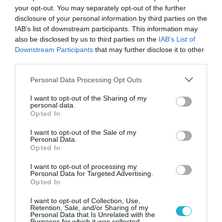
για τη χρηματοδότηση
your opt-out. You may separately opt-out of the further
των ελληνικών
disclosure of your personal information by third parties on the
επιχειρήσεων στον
31.07.2026
IAB’s list of downstream participants. This information may
χώρο της άμυνας
also be disclosed by us to third parties on the
IAB’s List of
Η πιο ταξιδιάρικη
Downstream Participants
that may further disclose it to other
βαλίτσα του φετινού
third parties.
καλοκαιριού έχει την
υπογραφή της Xiaomi
Please note that this website/app uses one or more Google
Personal Data Processing Opt Outs
31.07.2026
services and may gather and store information including but
not limited to your visit or usage behaviour. You may click to
I want to opt-out of the Sharing of my
personal data.
ΟΛΗ Η ΡΟΗ ΕΙΔΗΣΕΩΝ
grant or deny consent to Google and its third-party tags to
Opted In
use your data for below specified purposes in below Google
consent section.
I want to opt-out of the Sale of my
Personal Data.
Opted In
I want to opt-out of processing my
Personal Data for Targeted Advertising.
Opted In
I want to opt-out of Collection, Use,
Retention, Sale, and/or Sharing of my
Personal Data that Is Unrelated with the
Purposes for which it was collected.