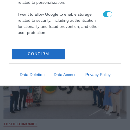
related to personalization.
ΤΗΛΕΠΙΚΟΙΝΩΝΙΕΣ
I want to allow Google to enable storage
Η COSMOTE TELEKOM στους “Europe’s
related to security, including authentication
Climate Leaders” των Financial Times για
functionality and fraud prevention, and other
4η συνεχόμενη χρονιά
user protection.
31.07.2026
CONFIRM
Data Deletion
Data Access
Privacy Policy
ΤΗΛΕΠΙΚΟΙΝΩΝΙΕΣ