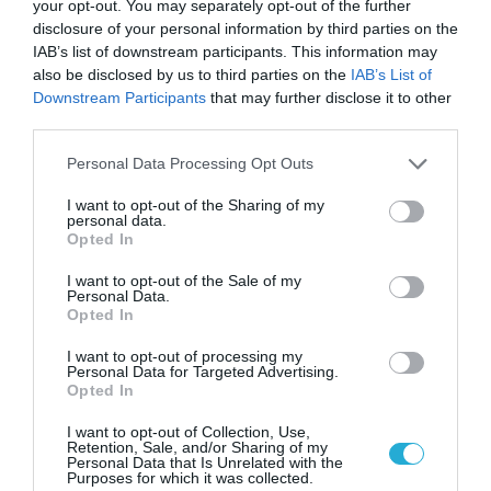
νέα τεχνολογία, είναι
your opt-out. You may separately opt-out of the further
31.07.2026
μια νέα βιομηχανική
disclosure of your personal information by third parties on the
επανάσταση»
IAB’s list of downstream participants. This information may
Νέος οδηγός του ΕΚΤ
also be disclosed by us to third parties on the
IAB’s List of
για τη χρηματοδότηση
Downstream Participants
that may further disclose it to other
των ελληνικών
third parties.
επιχειρήσεων στον
31.07.2026
χώρο της άμυνας
Please note that this website/app uses one or more Google
Personal Data Processing Opt Outs
services and may gather and store information including but
Η πιο ταξιδιάρικη
not limited to your visit or usage behaviour. You may click to
I want to opt-out of the Sharing of my
βαλίτσα του φετινού
personal data.
καλοκαιριού έχει την
grant or deny consent to Google and its third-party tags to
Opted In
υπογραφή της Xiaomi
use your data for below specified purposes in below Google
31.07.2026
consent section.
I want to opt-out of the Sale of my
Personal Data.
ΟΛΗ Η ΡΟΗ ΕΙΔΗΣΕΩΝ
Opted In
I want to opt-out of processing my
Personal Data for Targeted Advertising.
Opted In
I want to opt-out of Collection, Use,
Retention, Sale, and/or Sharing of my
Personal Data that Is Unrelated with the
Purposes for which it was collected.