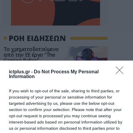
ΡΟΗ ΕΙΔΗΣΕΩΝ
Το χρηματοδοτούμενο
από την ΕΕ έργο “The
Gaming Police”
ενισχύει την ασφάλεια
31.07.2026
των παιδιών στο
ictplus.gr -
Do Not Process My Personal
διαδίκτυο
Information
ΑΑΔΕ: Διευκρινίσεις
για τα πρόστιμα σε
If you wish to opt-out of the sale, sharing to third parties, or
παραβάσεις που
processing of your personal or sensitive information for
αφορούν τους ΦΗΜ
31.07.2026
targeted advertising by us, please use the below opt-out
section to confirm your selection. Please note that after your
Σ. Καλαφάτης: «Η
opt-out request is processed you may continue seeing
Τεχνητή Νοημοσύνη
interest-based ads based on personal information utilized by
δεν είναι απλώς μια
us or personal information disclosed to third parties prior to