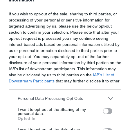
αντιμετωπίζουμε τους πελάτες μας ως τον
σταθερό οδηγό κάθε πρωτοβουλίας μας,
If you wish to opt-out of the sale, sharing to third parties, or
προσφέροντας λύσεις που ανταποκρίνονται
processing of your personal or sensitive information for
targeted advertising by us, please use the below opt-out
στις προσδοκίες τους, χωρίς περιττή
section to confirm your selection. Please note that after your
πολυπλοκότητα και χωρίς ψιλά γράμματα
».
opt-out request is processed you may continue seeing
interest-based ads based on personal information utilized by
us or personal information disclosed to third parties prior to
Μπορείτε να μάθετε περισσότερα για το
your opt-out. You may separately opt-out of the further
Nova more
εδώ
.
disclosure of your personal information by third parties on the
IAB’s list of downstream participants. This information may
also be disclosed by us to third parties on the
IAB’s List of
TAGS:
NOVA
NOVA MORE
Downstream Participants
that may further disclose it to other
third parties.
Please note that this website/app uses one or more Google
Personal Data Processing Opt Outs
services and may gather and store information including but
not limited to your visit or usage behaviour. You may click to
I want to opt-out of the Sharing of my
personal data.
grant or deny consent to Google and its third-party tags to
Opted In
use your data for below specified purposes in below Google
consent section.
I want to opt-out of the Sale of my