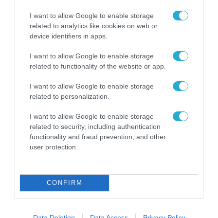
I want to allow Google to enable storage
ΡΟΗ ΕΙΔΗΣΕΩΝ
related to analytics like cookies on web or
device identifiers in apps.
Το χρηματοδοτούμενο
από την ΕΕ έργο “The
I want to allow Google to enable storage
Gaming Police”
related to functionality of the website or app.
ενισχύει την ασφάλεια
31.07.2026
των παιδιών στο
I want to allow Google to enable storage
διαδίκτυο
related to personalization.
ΑΑΔΕ: Διευκρινίσεις
για τα πρόστιμα σε
I want to allow Google to enable storage
παραβάσεις που
related to security, including authentication
αφορούν τους ΦΗΜ
31.07.2026
functionality and fraud prevention, and other
user protection.
Σ. Καλαφάτης: «Η
Τεχνητή Νοημοσύνη
δεν είναι απλώς μια
CONFIRM
νέα τεχνολογία, είναι
31.07.2026
μια νέα βιομηχανική
επανάσταση»
Νέος οδηγός του ΕΚΤ
Data Deletion
Data Access
Privacy Policy