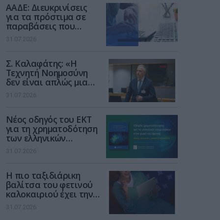
ΑΑΔΕ: Διευκρινίσεις
για τα πρόστιμα σε
παραβάσεις που
αφορούν τους ΦΗΜ
31.07.2026
Σ. Καλαφάτης: «Η
Τεχνητή Νοημοσύνη
δεν είναι απλώς μια
νέα τεχνολογία, είναι
31.07.2026
μια νέα βιομηχανική
επανάσταση»
Νέος οδηγός του ΕΚΤ
για τη χρηματοδότηση
των ελληνικών
επιχειρήσεων στον
31.07.2026
χώρο της άμυνας
Η πιο ταξιδιάρικη
βαλίτσα του φετινού
καλοκαιριού έχει την
υπογραφή της Xiaomi
31.07.2026