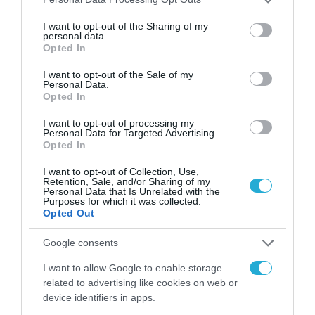
services and may gather and store information including but
H Nova συνεχίζει απρόσκοπτα το
not limited to your visit or usage behaviour. You may click to
I want to opt-out of the Sharing of my
personal data.
grant or deny consent to Google and its third-party tags to
επενδυτικό σχέδιο ύψους 2 δις ευρώ
Opted In
use your data for below specified purposes in below Google
consent section.
I want to opt-out of the Sale of my
Προχωρώντας στην υλοποίηση επενδυτικού
Personal Data.
Opted In
σχεδίου ύψους 2 δισ. ευρώ έως το 2027,
συνεχίζει να επενδύει σε δίκτυα 4G+ και 5G,
I want to opt-out of processing my
Personal Data for Targeted Advertising.
αναπτύσσει δικό της ιδιόκτητο σύγχρονο
Opted In
δίκτυο οπτικών ινών, στο 70% της
I want to opt-out of Collection, Use,
Retention, Sale, and/or Sharing of my
επικράτειας δίνοντας στη χώρα τη
Personal Data that Is Unrelated with the
Purposes for which it was collected.
δυνατότητα να γεφυρώσει το χάσμα των
Opted Out
ψηφιακών υποδομών με τους Ευρωπαίους
Google consents
εταίρους της.
I want to allow Google to enable storage
Για περισσότερες πληροφορίες, οι
related to advertising like cookies on web or
device identifiers in apps.
ενδιαφερόμενοι μπορούν να επισκεφθούν το