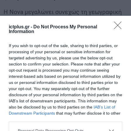
Η Nova μεγαλώνει συνεχώς τη γεωγραφική
και πληθυσμιακή κάλυψη των δικτύων της
ictplus.gr -
Do Not Process My Personal
4G+ και 5G, ώστε να ανταποκρίνεται στις
Information
πραγματικές ανάγκες επικοινωνίας των
If you wish to opt-out of the sale, sharing to third parties, or
πελατών της. Με τη συνεχή επέκτασή του σε
processing of your personal or sensitive information for
όλο και περισσότερες πόλεις, το Nova 5G σε
targeted advertising by us, please use the below opt-out
συγκεκριμένες περιοχές, προσφέρει
section to confirm your selection. Please note that after your
opt-out request is processed you may continue seeing
μέγιστες ταχύτητες που ήδη ξεπερνούν το
interest-based ads based on personal information utilized by
1Gbps. Ταχύτητες 1Gbps ήδη απολαμβάνουν
us or personal information disclosed to third parties prior to
your opt-out. You may separately opt-out of the further
οι κάτοικοι των μεγάλων αστικών κέντρων
disclosure of your personal information by third parties on the
της ηπειρωτικής Ελλάδας καθώς και
IAB’s list of downstream participants. This information may
also be disclosed by us to third parties on the
IAB’s List of
νησιωτικών περιοχών του Αιγαίου όπως σε
Downstream Participants
that may further disclose it to other
Κρήτη, Πάρο, Νάξο, Μύκονο, Ρόδο και Κω, με
third parties.
το δίκτυο να επεκτείνεται διαρκώς.
Please note that this website/app uses one or more Google
Personal Data Processing Opt Outs