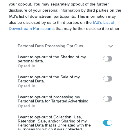
31.07.2026
μια νέα βιομηχανική
your opt-out. You may separately opt-out of the further
επανάσταση»
disclosure of your personal information by third parties on the
Νέος οδηγός του ΕΚΤ
IAB’s list of downstream participants. This information may
για τη χρηματοδότηση
also be disclosed by us to third parties on the
IAB’s List of
των ελληνικών
Downstream Participants
that may further disclose it to other
επιχειρήσεων στον
third parties.
31.07.2026
χώρο της άμυνας
Please note that this website/app uses one or more Google
Personal Data Processing Opt Outs
Η πιο ταξιδιάρικη
services and may gather and store information including but
βαλίτσα του φετινού
not limited to your visit or usage behaviour. You may click to
I want to opt-out of the Sharing of my
καλοκαιριού έχει την
personal data.
grant or deny consent to Google and its third-party tags to
υπογραφή της Xiaomi
Opted In
31.07.2026
use your data for below specified purposes in below Google
consent section.
I want to opt-out of the Sale of my
Personal Data.
ΟΛΗ Η ΡΟΗ ΕΙΔΗΣΕΩΝ
Opted In
I want to opt-out of processing my
Personal Data for Targeted Advertising.
Opted In
I want to opt-out of Collection, Use,
Retention, Sale, and/or Sharing of my
Personal Data that Is Unrelated with the
Purposes for which it was collected.