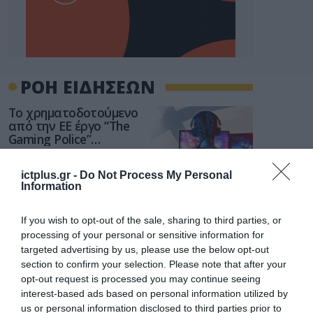
ΡΟΗ ΕΙΔΗΣΕΩΝ
Το χρηματοδοτούμενο
από την ΕΕ έργο “The
Gaming Police”
ενισχύει την ασφάλεια
31.07.2026
των παιδιών στο
ictplus.gr -
Do Not Process My Personal
διαδίκτυο
Information
ΑΑΔΕ: Διευκρινίσεις
για τα πρόστιμα σε
παραβάσεις που
If you wish to opt-out of the sale, sharing to third parties, or
αφορούν τους ΦΗΜ
processing of your personal or sensitive information for
31.07.2026
targeted advertising by us, please use the below opt-out
section to confirm your selection. Please note that after your
Σ. Καλαφάτης: «Η
opt-out request is processed you may continue seeing
Τεχνητή Νοημοσύνη
interest-based ads based on personal information utilized by
δεν είναι απλώς μια
us or personal information disclosed to third parties prior to
νέα τεχνολογία, είναι