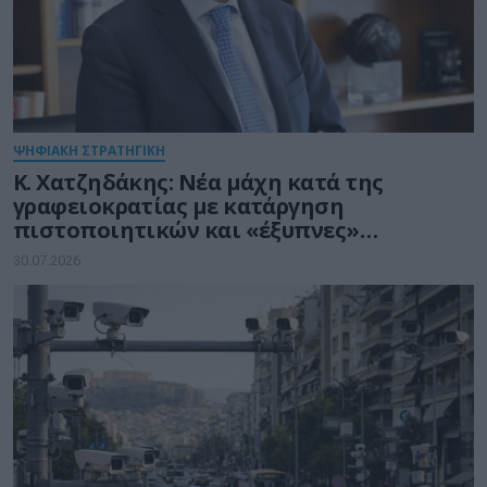
ΨΗΦΙΑΚΗ ΣΤΡΑΤΗΓΙΚΗ
Κ. Χατζηδάκης: Νέα μάχη κατά της
γραφειοκρατίας με κατάργηση
πιστοποιητικών και «έξυπνες»
διασταυρώσεις του Δημοσίου
30.07.2026