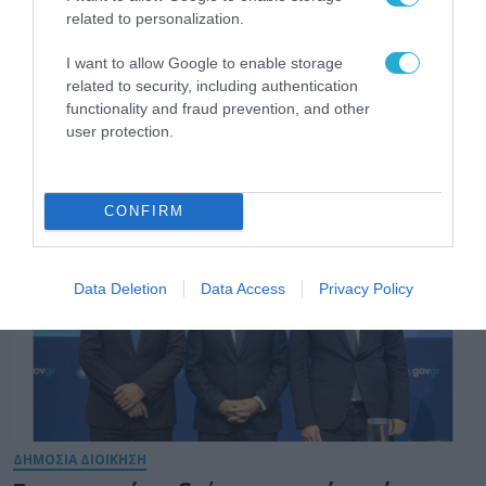
related to personalization.
ΨΗΦΙΑΚΗ ΣΤΡΑΤΗΓΙΚΗ
Το Υπουργείο Ψηφιακής Διακυβέρνησης
I want to allow Google to enable storage
και Τεχνητής Νοημοσύνης παρουσιάζει
related to security, including authentication
για πρώτη φορά τους βασικούς άξονες του
functionality and fraud prevention, and other
νέου Εθνικού Διαστημικού Προγράμματος
user protection.
31.07.2026
CONFIRM
Data Deletion
Data Access
Privacy Policy
ΔΗΜΟΣΙΑ ΔΙΟΙΚΗΣΗ