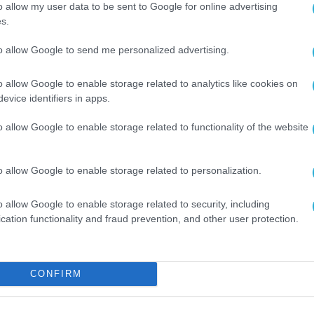
o allow my user data to be sent to Google for online advertising
 υπολογιστές Windows για οικιακούς χρήστες κ
s.
αξιολογούνται σε τρεις κύριες κατηγορίες:
to allow Google to send me personalized advertising.
o allow Google to enable storage related to analytics like cookies on
SET
σχολίασε,
«Είμαστε περήφανοι για τις προσπά
evice identifiers in apps.
ολογία ασφαλέστερη για τους καταναλωτές και τις
ς ως κορυφαίων προϊόντων αποτελεί απόδειξη των
o allow Google to enable storage related to functionality of the website
 επιβεβαιώνουν ότι οι λύσεις μας αποδεδειγμένα
νότα της προηγούμενης χρονιάς να οδηγούν στο
o allow Google to enable storage related to personalization.
στον πλανήτη, και με τις απειλές στον κυβερνοχώ
o allow Google to enable storage related to security, including
 ποτέ πιο σημαντική. Οι οικιακοί χρήστες και οι
cation functionality and fraud prevention, and other user protection.
σκονται σε ασφαλή χέρια με την ESET.»
αγγελματικές λύσεις της ESET για τα Windows
ε
CONFIRM