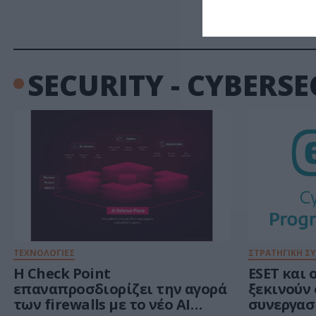
SECURITY - CYBERS
ΤΕΧΝΟΛΟΓΙΕΣ
ΣΤΡΑΤΗΓΙΚΗ Σ
Η Check Point
ESET και 
επαναπροσδιορίζει την αγορά
ξεκινούν
των firewalls με το νέο AI
συνεργασ