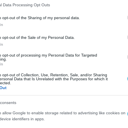
βαθμολογία των 6 μονάδων στην κατηγορία
l Data Processing Opt Outs
 από κακόβουλο λογισμικό. Την ανώτατη βαθμολ
τα, η οποία αξιολογεί το πόσο αποτελεσματικά
o opt-out of the Sharing of my personal data.
In
κά με δείκτες όπως ψευδής προειδοποίηση, ψευ
 Τέλος και οι δύο λύσεις σημείωσαν τέλειες
o opt-out of the Sale of my Personal Data.
οση – η οποία αξιολογεί την επίδραση του
In
ην καθημερινή χρήση – βελτιώνοντας τη βαθμολ
to opt-out of processing my Personal Data for Targeted
ing.
υγούστου / Οκτωβρίου.
In
 της ESET στις δοκιμές του AV-TEST τον Αύγου
o opt-out of Collection, Use, Retention, Sale, and/or Sharing
ersonal Data that Is Unrelated with the Purposes for which it
Security και το ESET Internet Security έλαβαν
lected.
Out
consents
ν οργανισμός AV-TEST χρησιμοποιεί μία από τι
o allow Google to enable storage related to advertising like cookies on
κακόβουλου λογισμικού στον κόσμο για να
evice identifiers in apps.
αξιόπιστες δοκιμές. Οι δοκιμές αξιολόγησαν το