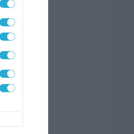
αι
θειες
ρο να
δώ
.