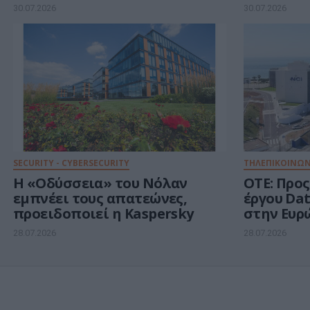
Network Firewall, που
της ανθε
30.07.2026
30.07.2026
εξαλείφει τα «τυφλά σημεία»
Ευρώπης 
της Τεχνητής Νοημοσύνης σε
κυβερνοα
κάθε δίκτυο
ενέργειας
SECURITY - CYBERSECURITY
ΤΗΛΕΠΙΚΟΙΝΩΝ
Η «Οδύσσεια» του Νόλαν
ΟΤΕ: Προ
εμπνέει τους απατεώνες,
έργου Da
προειδοποιεί η Kaspersky
στην Ευ
28.07.2026
28.07.2026