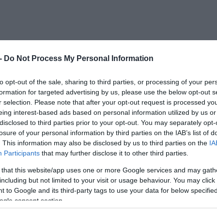
 -
Do Not Process My Personal Information
Πιστοποίησης Προϊόντων του AV-TEST
, η ESET –
to opt-out of the sale, sharing to third parties, or processing of your per
formation for targeted advertising by us, please use the below opt-out s
άλειας διεθνώς – απέσπασε και πάλι τη διάκρι
r selection. Please note that after your opt-out request is processed y
όντων για επαγγελματική χρήση όσο και στην
eing interest-based ads based on personal information utilized by us or
disclosed to third parties prior to your opt-out. You may separately opt-
losure of your personal information by third parties on the IAB’s list of
. This information may also be disclosed by us to third parties on the
IA
0 του AV-TEST, το
ESET Endpoint Security
και το
Participants
that may further disclose it to other third parties.
 για Windows για επιχειρήσεις και οικιακούς
 that this website/app uses one or more Google services and may gath
 βαθμολογία και στις τρεις κατηγορίες ελέγχου
including but not limited to your visit or usage behaviour. You may click 
 to Google and its third-party tags to use your data for below specifi
νοντας και τα δύο τη διάκριση “Κορυφαίο Προϊό
ogle consent section.