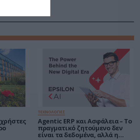
ΤΕΧΝΟΛΟΓΙΕΣ
 χρήστες
Agentic ERP και Ασφάλεια – Το
ρο
πραγματικό ζητούμενο δεν
είναι τα δεδομένα, αλλά η