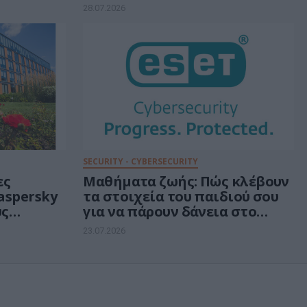
λά
εμπιστοσύνη
28.07.2026
 μέτρα
SECURITY - CYBERSECURITY
ες
Μαθήματα ζωής: Πώς κλέβουν
aspersky
τα στοιχεία του παιδιού σου
υς
για να πάρουν δάνεια στο
d
όνομά του και το μαθαίνεις
23.07.2026
χρόνια μετά