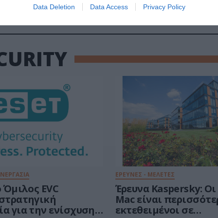
Data Deletion
Data Access
Privacy Policy
ECURITY
ΥΝΕΡΓΑΣΙΑ
ΕΡΕΥΝΕΣ - ΜΕΛΕΤΕΣ
ο Όμιλος EVC
Έρευνα Kaspersky: Οι
 στρατηγική
Mac είναι περισσότε
ία για την ενίσχυση
εκτεθειμένοι σε