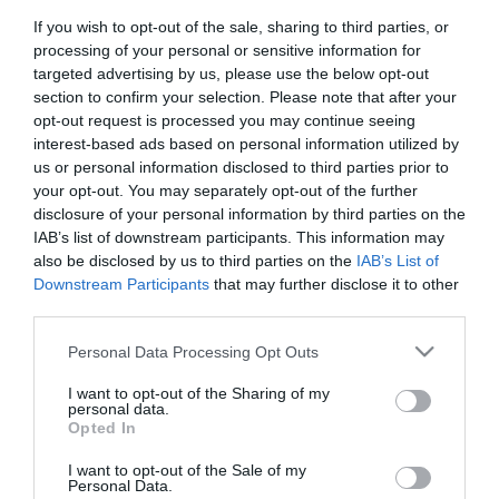
If you wish to opt-out of the sale, sharing to third parties, or
processing of your personal or sensitive information for
targeted advertising by us, please use the below opt-out
section to confirm your selection. Please note that after your
opt-out request is processed you may continue seeing
interest-based ads based on personal information utilized by
us or personal information disclosed to third parties prior to
ΤΕΧΝΟΛΟΓΙΕΣ
your opt-out. You may separately opt-out of the further
«Κορυφαίο Προϊόν» σύμφωνα με
disclosure of your personal information by third parties on the
IAB’s list of downstream participants. This information may
τον οργανισμό AV-TEST τα
also be disclosed by us to third parties on the
IAB’s List of
προϊόντα ασφαλείας της ESET για
Downstream Participants
that may further disclose it to other
Windows
third parties.
19.03.2021
Please note that this website/app uses one or more Google
Personal Data Processing Opt Outs
services and may gather and store information including but
not limited to your visit or usage behaviour. You may click to
I want to opt-out of the Sharing of my
personal data.
grant or deny consent to Google and its third-party tags to
Opted In
use your data for below specified purposes in below Google
consent section.
I want to opt-out of the Sale of my
Personal Data.