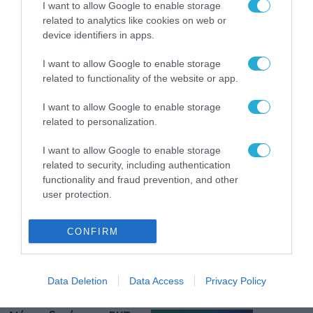
I want to allow Google to enable storage
related to analytics like cookies on web or
device identifiers in apps.
ΡΟΗ ΕΙΔΗΣΕΩΝ
I want to allow Google to enable storage
Το χρηματοδοτούμενο
related to functionality of the website or app.
από την ΕΕ έργο “The
Gaming Police”
I want to allow Google to enable storage
ενισχύει την ασφάλεια
related to personalization.
31.07.2026
των παιδιών στο
διαδίκτυο
I want to allow Google to enable storage
ΑΑΔΕ: Διευκρινίσεις
related to security, including authentication
για τα πρόστιμα σε
functionality and fraud prevention, and other
παραβάσεις που
αφορούν τους ΦΗΜ
user protection.
31.07.2026
CONFIRM
Σ. Καλαφάτης: «Η
Τεχνητή Νοημοσύνη
δεν είναι απλώς μια
νέα τεχνολογία, είναι
Data Deletion
Data Access
Privacy Policy
31.07.2026
μια νέα βιομηχανική
επανάσταση»