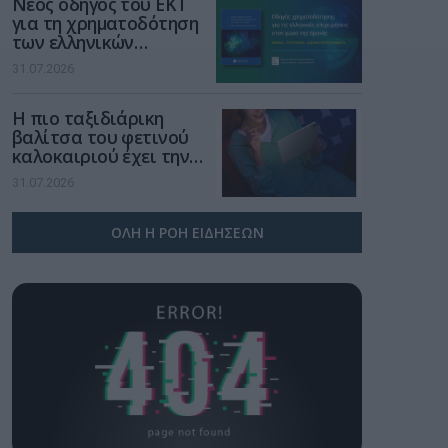
Νέος οδηγός του ΕΚΤ
για τη χρηματοδότηση
των ελληνικών
επιχειρήσεων στον
31.07.2026
χώρο της άμυνας
Η πιο ταξιδιάρικη
βαλίτσα του φετινού
καλοκαιριού έχει την
υπογραφή της Xiaomi
31.07.2026
ΟΛΗ Η ΡΟΗ ΕΙΔΗΣΕΩΝ