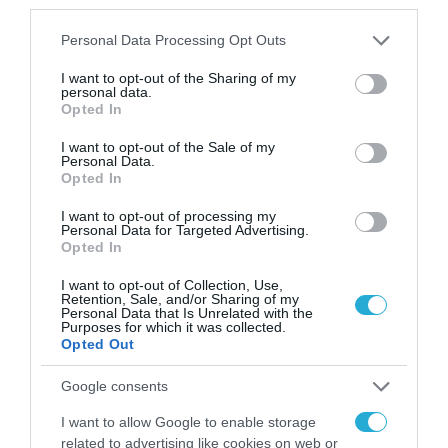
επιχειρηματίες.
third parties.
Please note that this website/app uses one or more Google
Personal Data Processing Opt Outs
TAGS:
services and may gather and store information including but
E-TRIKALA
ΔΗΜΟΣ
ΕΠΙΜΕΛΗΤΗΡΙΟ
not limited to your visit or usage behaviour. You may click to
I want to opt-out of the Sharing of my
personal data.
ΑΕ
ΤΡΙΚΚΑΙΩΝ
ΤΡΙΚΑΛΩΝ
grant or deny consent to Google and its third-party tags to
Opted In
use your data for below specified purposes in below Google
consent section.
I want to opt-out of the Sale of my
Personal Data.
Opted In
I want to opt-out of processing my
Personal Data for Targeted Advertising.
Opted In
I want to opt-out of Collection, Use,
Retention, Sale, and/or Sharing of my
Personal Data that Is Unrelated with the
Purposes for which it was collected.
Opted Out
Google consents
I want to allow Google to enable storage
related to advertising like cookies on web or