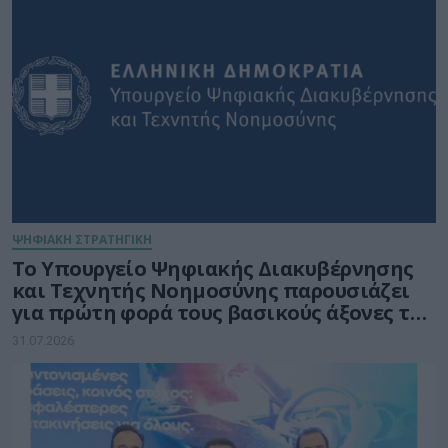
ΨΗΦΙΑΚΗ ΣΤΡΑΤΗΓΙΚΗ
Το Υπουργείο Ψηφιακής Διακυβέρνησης
και Τεχνητής Νοημοσύνης παρουσιάζει
για πρώτη φορά τους βασικούς άξονες του
νέου Εθνικού Διαστημικού Προγράμματος
31.07.2026