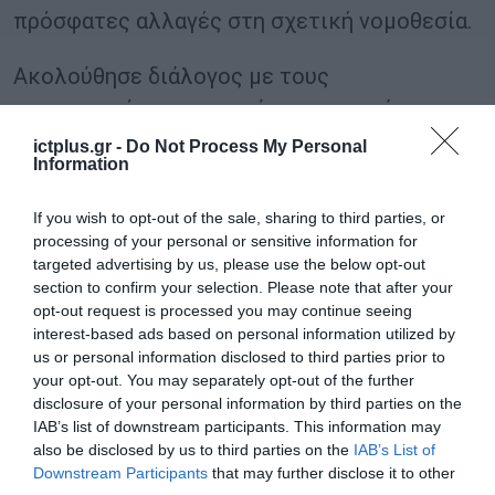
πρόσφατες αλλαγές στη σχετική νομοθεσία.
Ακολούθησε διάλογος με τους
παρευρισκόμενους, κυρίως εκπροσώπων της
αγοράς, για θέματα που αφορούν στη
ictplus.gr -
Do Not Process My Personal
Information
σύσταση της Κοινότητας.
If you wish to opt-out of the sale, sharing to third parties, or
Παραβρέθηκαν, επίσης, από τον Δήμο
processing of your personal or sensitive information for
Τρικκαίων οι δημοτικοί σύμβουλοι Μαρίνα
targeted advertising by us, please use the below opt-out
section to confirm your selection. Please note that after your
Καραμέτου, Χρήστος Ζαραμπούκας, Λόρεν
opt-out request is processed you may continue seeing
Κασσοπούλυ (και ως μέλος του ΔΣ της e-
interest-based ads based on personal information utilized by
us or personal information disclosed to third parties prior to
trikala ΑΕ), σύσσωμο το ΔΣ του
your opt-out. You may separately opt-out of the further
Επιμελητηρίου Τρικάλων, εκπρόσωποι του
disclosure of your personal information by third parties on the
Εμπορικού Συλλόγου Τρικάλων και της
IAB’s list of downstream participants. This information may
also be disclosed by us to third parties on the
IAB’s List of
Ομοσπονδίας ΕΒΕ, πολίτες και
Downstream Participants
that may further disclose it to other