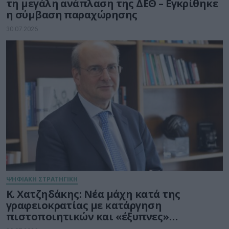
τη μεγάλη ανάπλαση της ΔΕΘ – Εγκρίθηκε
η σύμβαση παραχώρησης
30.07.2026
ΨΗΦΙΑΚΗ ΣΤΡΑΤΗΓΙΚΗ
Κ. Χατζηδάκης: Νέα μάχη κατά της
γραφειοκρατίας με κατάργηση
πιστοποιητικών και «έξυπνες»
διασταυρώσεις του Δημοσίου