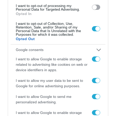
Το χρηματοδοτούμενο
I want to opt-out of processing my
από την ΕΕ έργο “The
Personal Data for Targeted Advertising.
Gaming Police”
Opted In
ενισχύει την ασφάλεια
31.07.2026
των παιδιών στο
I want to opt-out of Collection, Use,
διαδίκτυο
Retention, Sale, and/or Sharing of my
ΑΑΔΕ: Διευκρινίσεις
Personal Data that Is Unrelated with the
Purposes for which it was collected.
για τα πρόστιμα σε
Opted Out
παραβάσεις που
αφορούν τους ΦΗΜ
31.07.2026
Google consents
I want to allow Google to enable storage
Σ. Καλαφάτης: «Η
related to advertising like cookies on web or
Τεχνητή Νοημοσύνη
δεν είναι απλώς μια
device identifiers in apps.
νέα τεχνολογία, είναι
31.07.2026
μια νέα βιομηχανική
I want to allow my user data to be sent to
επανάσταση»
Google for online advertising purposes.
Νέος οδηγός του ΕΚΤ
για τη χρηματοδότηση
I want to allow Google to send me
των ελληνικών
personalized advertising.
επιχειρήσεων στον
31.07.2026
χώρο της άμυνας
I want to allow Google to enable storage