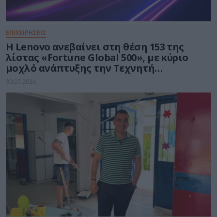
ΕΠΙΧΕΙΡΗΣΕΙΣ
Η Lenovo ανεβαίνει στη θέση 153 της
λίστας «Fortune Global 500», με κύριο
μοχλό ανάπτυξης την Τεχνητή
Νοημοσύνη
30.07.2026