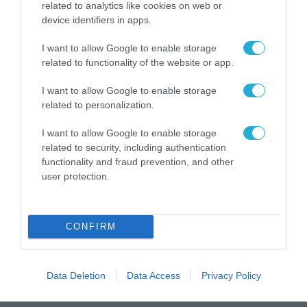
related to analytics like cookies on web or
Η πιο ταξιδιάρικη
device identifiers in apps.
βαλίτσα του φετινού
καλοκαιριού έχει την
υπογραφή της Xiaomi
I want to allow Google to enable storage
31.07.2026
related to functionality of the website or app.
ΟΛΗ Η ΡΟΗ ΕΙΔΗΣΕΩΝ
I want to allow Google to enable storage
related to personalization.
I want to allow Google to enable storage
related to security, including authentication
functionality and fraud prevention, and other
user protection.
CONFIRM
Data Deletion
Data Access
Privacy Policy