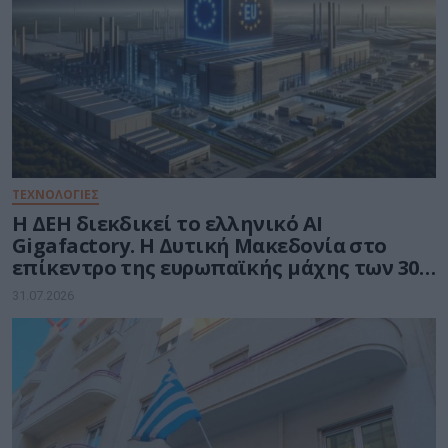
ΤΕΧΝΟΛΟΓΙΕΣ
Η ΔΕΗ διεκδικεί το ελληνικό AI
Gigafactory. Η Δυτική Μακεδονία στο
επίκεντρο της ευρωπαϊκής μάχης των 30
δισ. ευρώ για την Τεχνητή Νοημοσύνη
31.07.2026