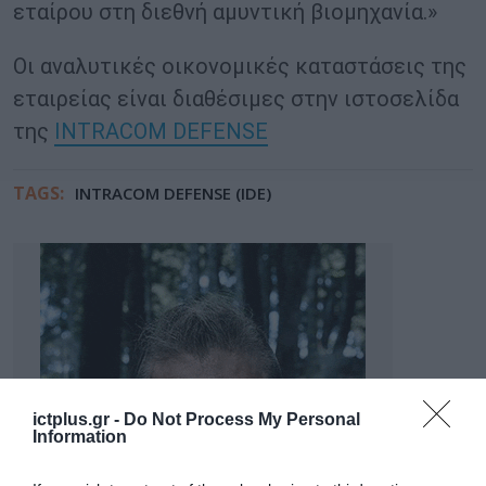
εταίρου στη διεθνή αμυντική βιομηχανία.»
Οι αναλυτικές οικονομικές καταστάσεις της
εταιρείας είναι διαθέσιμες στην ιστοσελίδα
της
INTRACOM DEFENSE
TAGS:
INTRACOM DEFENSE (IDE)
ictplus.gr -
Do Not Process My Personal
Information