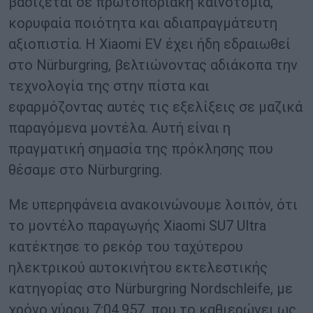
βασίζεται σε πρωτοποριακή καινοτομία,
κορυφαία ποιότητα και αδιαπραγμάτευτη
αξιοπιστία. Η Xiaomi EV έχει ήδη εδραιωθεί
στο Nürburgring, βελτιώνοντας αδιάκοπα την
τεχνολογία της στην πίστα και
εφαρμόζοντας αυτές τις εξελίξεις σε μαζικά
παραγόμενα μοντέλα. Αυτή είναι η
πραγματική σημασία της πρόκλησης που
θέσαμε στο Nürburgring.
Με υπερηφάνεια ανακοινώνουμε λοιπόν, ότι
το μοντέλο παραγωγής Xiaomi SU7 Ultra
κατέκτησε το ρεκόρ του ταχύτερου
ηλεκτρικού αυτοκινήτου εκτελεστικής
κατηγορίας στο Nürburgring Nordschleife, με
χρόνο γύρου 7:04.957, που το καθιερώνει ως