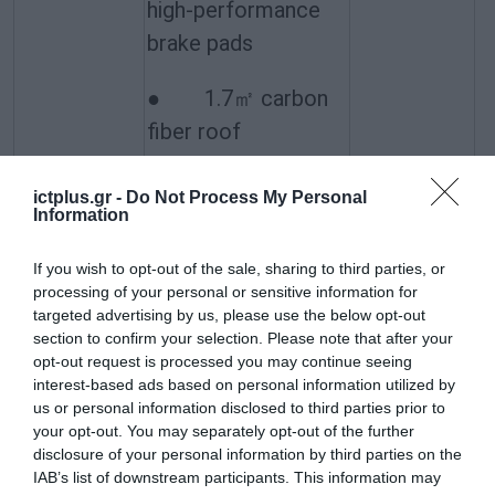
high-performance
brake pads
● 1.7㎡ carbon
fiber roof
●
ictplus.gr -
Do Not Process My Personal
Information
Track Package
If you wish to opt-out of the sale, sharing to third parties, or
● Custom high-
processing of your personal or sensitive information for
performance carbon
targeted advertising by us, please use the below opt-out
section to confirm your selection. Please note that after your
fiber racing bucket
opt-out request is processed you may continue seeing
seats
interest-based ads based on personal information utilized by
us or personal information disclosed to third parties prior to
your opt-out. You may separately opt-out of the further
● Competition-
disclosure of your personal information by third parties on the
grade 6-point
IAB’s list of downstream participants. This information may