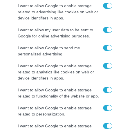
Edition
I want to allow Google to enable storage
related to advertising like cookies on web or
o Free
device identifiers in apps.
replacement
I want to allow my user data to be sent to
available through
Google for online advertising purposes.
authorized Xiaomi
EV service centers
I want to allow Google to send me
personalized advertising.
● Carbon fiber
I want to allow Google to enable storage
related to analytics like cookies on web or
dual-vent hood
device identifiers in apps.
● Carbon fiber
I want to allow Google to enable storage
exterior package
related to functionality of the website or app.
(carbon fiber
I want to allow Google to enable storage
mirrors, side skirts)
related to personalization.
I want to allow Google to enable storage
● Carbon fiber