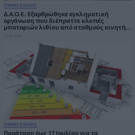
ΓΕΝΙΚΕΣ ΕΙΔΗΣΕΙΣ
Δ.Α.Ο.Ε.: Εξαρθρώθηκε εγκληματική
οργάνωση που διέπραττε κλοπές
μπαταριών λιθίου από σταθμούς κινητής
τηλεφωνίας
26.06.2026
ΓΕΝΙΚΕΣ ΕΙΔΗΣΕΙΣ
Παράταση έως 17 Ιουλίου για τα