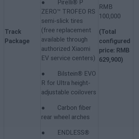
● Pirelli® P
RMB
ZERO™ TROFEO RS
100,000
semi-slick tires
(free replacement
Track
(Total
available through
Package
configured
authorized Xiaomi
price: RMB
EV service centers)
629,900)
● Bilstein® EVO
R for Ultra height-
adjustable coilovers
● Carbon fiber
rear wheel arches
● ENDLESS®