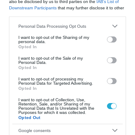
harness
also be disclosed by us to third parties on the
IAB’s List of
Downstream Participants
that may further disclose it to other
third parties.
● Steel half-roll
Please note that this website/app uses one or more Google
cage + rear seat
Personal Data Processing Opt Outs
services and may gather and store information including but
removal
not limited to your visit or usage behaviour. You may click to
I want to opt-out of the Sharing of my
personal data.
grant or deny consent to Google and its third-party tags to
Opted In
● Exclusive in-
use your data for below specified purposes in below Google
consent section.
car limited edition
I want to opt-out of the Sale of my
Personal Data.
plaque
Opted In
I want to opt-out of processing my
● Ultra Lightning
Personal Data for Targeted Advertising.
Opted In
decals
I want to opt-out of Collection, Use,
Retention, Sale, and/or Sharing of my
● Carbon fiber
Personal Data that Is Unrelated with the
Purposes for which it was collected.
aerodynamic
Nürburgring
Opted Out
RMB
underbody panel
Limited
814,900
Google consents
(track use only)