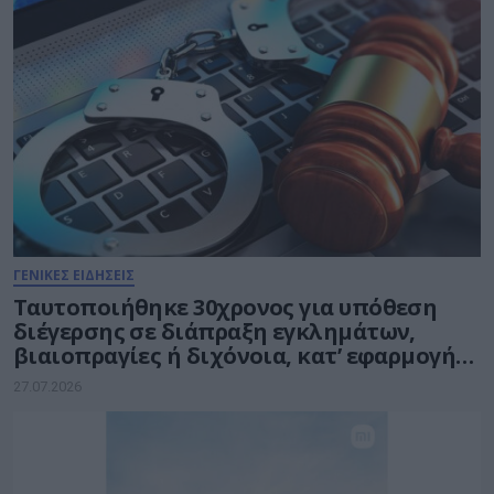
ΓΕΝΙΚΕΣ ΕΙΔΗΣΕΙΣ
Ταυτοποιήθηκε 30χρονος για υπόθεση
διέγερσης σε διάπραξη εγκλημάτων,
βιαιοπραγίες ή διχόνοια, κατ’ εφαρμογή
της Ευρωπαϊκής Πράξης για τις Ψηφιακές
27.07.2026
Υπηρεσίες – Digital Services Act (DSA)