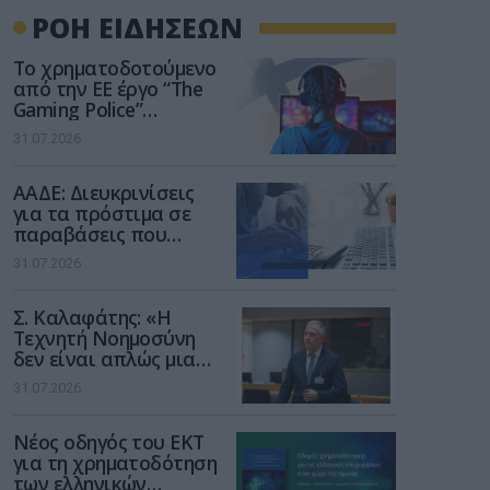
ΡΟΗ ΕΙΔΗΣΕΩΝ
Το χρηματοδοτούμενο
από την ΕΕ έργο “The
Gaming Police”
ενισχύει την ασφάλεια
31.07.2026
των παιδιών στο
διαδίκτυο
ΑΑΔΕ: Διευκρινίσεις
για τα πρόστιμα σε
παραβάσεις που
αφορούν τους ΦΗΜ
31.07.2026
Σ. Καλαφάτης: «Η
Τεχνητή Νοημοσύνη
δεν είναι απλώς μια
νέα τεχνολογία, είναι
31.07.2026
μια νέα βιομηχανική
επανάσταση»
Νέος οδηγός του ΕΚΤ
για τη χρηματοδότηση
των ελληνικών