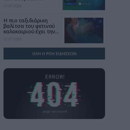
επιχειρήσεων στον
31.07.2026
χώρο της άμυνας
Η πιο ταξιδιάρικη
βαλίτσα του φετινού
καλοκαιριού έχει την
υπογραφή της Xiaomi
31.07.2026
ΟΛΗ Η ΡΟΗ ΕΙΔΗΣΕΩΝ