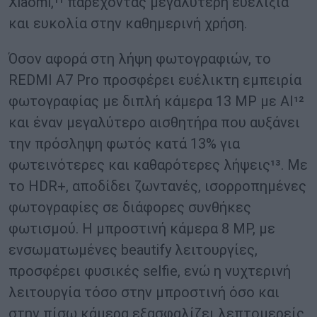
Xiaomi,¹¹ παρέχοντας μεγαλύτερη ευελιξία
και ευκολία στην καθημερινή χρήση.
Όσον αφορά στη λήψη φωτογραφιών, το
REDMI A7 Pro προσφέρει ευέλικτη εμπειρία
φωτογραφίας με διπλή κάμερα 13 MP με AI¹²
και έναν μεγαλύτερο αισθητήρα που αυξάνει
την πρόσληψη φωτός κατά 13% για
φωτεινότερες και καθαρότερες λήψεις¹³. Με
το HDR+, αποδίδει ζωντανές, ισορροπημένες
φωτογραφίες σε διάφορες συνθήκες
φωτισμού. Η μπροστινή κάμερα 8 MP, με
ενσωματωμένες beautify λειτουργίες,
προσφέρει φυσικές selfie, ενώ η νυχτερινή
λειτουργία τόσο στην μπροστινή όσο και
στην πίσω κάμερα εξασφαλίζει λεπτομερείς