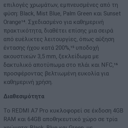
επιλογές χρωμάτων, εμπνευσμένες από τη
φύση: Black, Mist Blue, Palm Green και Sunset
Orange¹⁴. Σχεδιασμένο για καθημερινή
πρακτικότητα, διαθέτει επίσης μια σειρά
από ευέλικτες λειτουργίες, όπως αύξηση
έντασης ήχου κατά 200%,¹⁵ υποδοχή
ακουστικών 3,5 mm, ξεκλείδωμα με
δακτυλικό αποτύπωμα στο πλάι και NFC,¹⁶
προσφέροντας βελτιωμένη ευκολία για
καθημερινή χρήση.
Διαθεσιμότητα
Το REDMI A7 Pro κυκλοφορεί σε έκδοση 4GB
RAM και 64GB αποθηκευτικό χώρο σε τρία
χρώματα: Black, Blue και Green, με