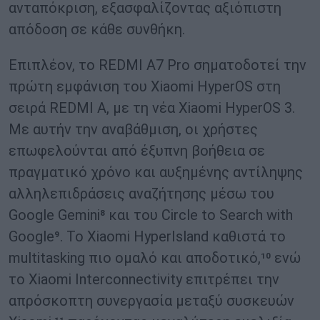
ανταπόκριση, εξασφαλίζοντας αξιόπιστη
απόδοση σε κάθε συνθήκη.
Επιπλέον, το REDMI A7 Pro σηματοδοτεί την
πρώτη εμφάνιση του Xiaomi HyperOS στη
σειρά REDMI A, με τη νέα Xiaomi HyperOS 3.
Με αυτήν την αναβάθμιση, οι χρήστες
επωφελούνται από έξυπνη βοήθεια σε
πραγματικό χρόνο και αυξημένης αντίληψης
αλληλεπιδράσεις αναζήτησης μέσω του
Google Gemini⁸ και του Circle to Search with
Google⁹. Το Xiaomi HyperIsland καθιστά το
multitasking πιο ομαλό και αποδοτικό,¹⁰ ενώ
το Xiaomi Interconnectivity επιτρέπει την
απρόσκοπτη συνεργασία μεταξύ συσκευών