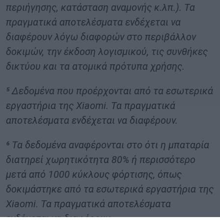
περιήγησης, κατάσταση αναμονής κ.λπ.). Τα
πραγματικά αποτελέσματα ενδέχεται να
διαφέρουν λόγω διαφορών στο περιβάλλον
δοκιμών, την έκδοση λογισμικού, τις συνθήκες
δικτύου και τα ατομικά πρότυπα χρήσης.
⁵ Δεδομένα που προέρχονται από τα εσωτερικά
εργαστήρια της Xiaomi. Τα πραγματικά
αποτελέσματα ενδέχεται να διαφέρουν.
⁶ Τα δεδομένα αναφέρονται στο ότι η μπαταρία
διατηρεί χωρητικότητα 80% ή περισσότερο
μετά από 1000 κύκλους φόρτισης, όπως
δοκιμάστηκε από τα εσωτερικά εργαστήρια της
Xiaomi. Τα πραγματικά αποτελέσματα
ενδέχεται να διαφέρουν.