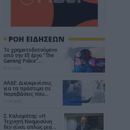
ΡΟΗ ΕΙΔΗΣΕΩΝ
Το χρηματοδοτούμενο
από την ΕΕ έργο “The
Gaming Police”
ενισχύει την ασφάλεια
31.07.2026
των παιδιών στο
διαδίκτυο
ΑΑΔΕ: Διευκρινίσεις
για τα πρόστιμα σε
παραβάσεις που
αφορούν τους ΦΗΜ
31.07.2026
Σ. Καλαφάτης: «Η
Τεχνητή Νοημοσύνη
δεν είναι απλώς μια