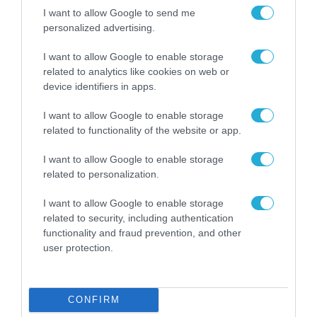
εφαρμογές, τις περιοχές και τα μοντέλα
I want to allow Google to send me
personalized advertising.
συσκευών. Παρακαλούμε ανατρέξτε στην
πραγματική χρήση.
I want to allow Google to enable storage
related to analytics like cookies on web or
device identifiers in apps.
¹¹ Οι λειτουργίες διασυνδεσιμότητας της
Xiaomi μπορεί να διαφέρουν ανάλογα με την
I want to allow Google to enable storage
related to functionality of the website or app.
έκδοση λογισμικού, το μοντέλο συσκευής και
τη συμβατότητα. Ορισμένες λειτουργίες
I want to allow Google to enable storage
related to personalization.
απαιτούν σύνδεση στον ίδιο λογαριασμό Xiaomi,
με ενεργοποιημένα τα Bluetooth, WLAN, NFC
I want to allow Google to enable storage
και «Ρυθμίσεις-Διασυνδεσιμότητα».
related to security, including authentication
functionality and fraud prevention, and other
user protection.
¹² Το σύστημα διπλής κάμερας αποτελείται από
μία κύρια κάμερα 13 MP και έναν βοηθητικό
αισθητήρα.
CONFIRM