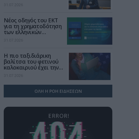
νέα τεχνολογία, είναι
31.07.2026
μια νέα βιομηχανική
επανάσταση»
Νέος οδηγός του ΕΚΤ
για τη χρηματοδότηση
των ελληνικών
επιχειρήσεων στον
31.07.2026
χώρο της άμυνας
Η πιο ταξιδιάρικη
βαλίτσα του φετινού
καλοκαιριού έχει την
υπογραφή της Xiaomi
31.07.2026
ΟΛΗ Η ΡΟΗ ΕΙΔΗΣΕΩΝ