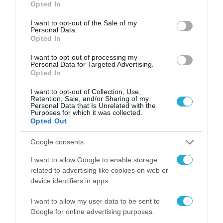
Απαιτείται ρύθμιση. Η συμβατότητα και η
Opted In
use your data for below specified purposes in below Google
διαθεσιμότητα διαφέρουν. 18+.
consent section.
I want to opt-out of the Sale of my
Personal Data.
Opted In
⁹ Τα Google και Android είναι εμπορικά σήματα
I want to opt-out of processing my
της Google LLC, διαθέσιμα σε επιλεγμένες
Personal Data for Targeted Advertising.
συσκευές και απαιτείται σύνδεση στο
Opted In
διαδίκτυο. Λειτουργούν σε συμβατές
I want to opt-out of Collection, Use,
Retention, Sale, and/or Sharing of my
εφαρμογές και επιφάνειες. Τα αποτελέσματα
Personal Data that Is Unrelated with the
Purposes for which it was collected.
ενδέχεται να διαφέρουν ανάλογα με τις οπτικές
Opted Out
αντιστοιχίες. Ελέγξτε τις απαντήσεις για
Google consents
ακρίβεια.
I want to allow Google to enable storage
related to advertising like cookies on web or
¹⁰ Λειτουργεί σε συμβατές εφαρμογές και
device identifiers in apps.
επιφάνειες. Η διαθεσιμότητα συγκεκριμένων
I want to allow my user data to be sent to
λειτουργιών και υπηρεσιών μπορεί να διαφέρει
Google for online advertising purposes.
ανάλογα με την έκδοση λογισμικού, τις