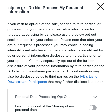
ictplus.gr -
Do Not Process My Personal
⁷ Η επέκταση RAM 4 GB βασίζεται στην έκδοση
Information
με 4 GB RAM. Οι διαθέσιμες διαμορφώσεις
If you wish to opt-out of the sale, sharing to third parties, or
ενδέχεται να διαφέρουν μεταξύ των διαφόρων
processing of your personal or sensitive information for
περιοχών. Η δημιουργία επιπλέον RAM θα
targeted advertising by us, please use the below opt-out
section to confirm your selection. Please note that after your
καταλάβει ένα επιλεγμένο μέρος του χώρου
opt-out request is processed you may continue seeing
αποθήκευσης ROM στη συσκευή σας. Η
interest-based ads based on personal information utilized by
us or personal information disclosed to third parties prior to
επέκταση μνήμης είναι διαθέσιμη μόνο όταν
your opt-out. You may separately opt-out of the further
υπάρχει αρκετός χώρος αποθήκευσης στη
disclosure of your personal information by third parties on the
συσκευή σας. Η πραγματική επέκταση της
IAB’s list of downstream participants. This information may
also be disclosed by us to third parties on the
IAB’s List of
χωρητικότητας αποθήκευσης RAM διαφέρει
Downstream Participants
that may further disclose it to other
ανάλογα με το μοντέλο.
third parties.
Please note that this website/app uses one or more Google
Personal Data Processing Opt Outs
⁸ Τα Google και Gemini είναι εμπορικά σήματα
services and may gather and store information including but
της Google LLC. Ελέγξτε τις απαντήσεις.
not limited to your visit or usage behaviour. You may click to
I want to opt-out of the Sharing of my
personal data.
grant or deny consent to Google and its third-party tags to