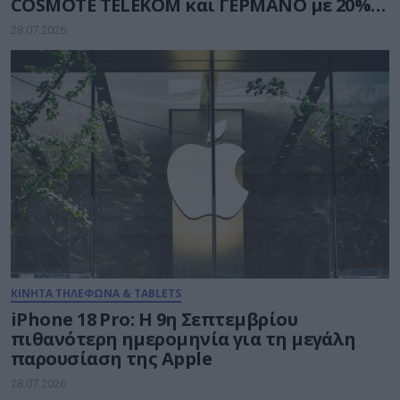
COSMOTE TELEKOM και ΓΕΡΜΑΝΟ με 20%
payzy cashback
28.07.2026
ΚΙΝΗΤΑ ΤΗΛΕΦΩΝΑ & TABLETS
iPhone 18 Pro: H 9η Σεπτεμβρίου
πιθανότερη ημερομηνία για τη μεγάλη
παρουσίαση της Apple
28.07.2026