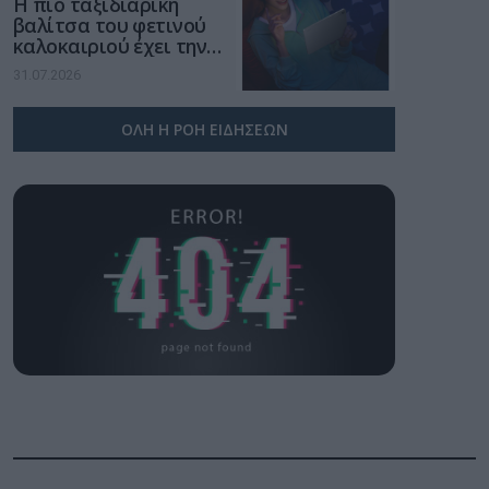
Η πιο ταξιδιάρικη
βαλίτσα του φετινού
καλοκαιριού έχει την
υπογραφή της Xiaomi
31.07.2026
ΟΛΗ Η ΡΟΗ ΕΙΔΗΣΕΩΝ