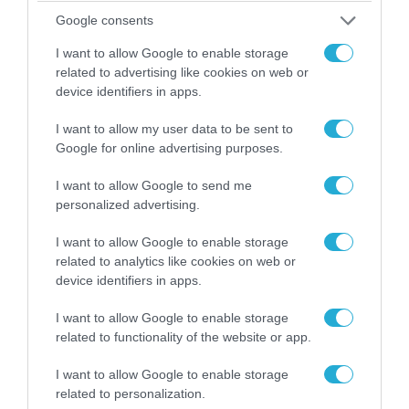
την Harman Golden Ear Team, που εισάγει τη
Google consents
λειτουργία Harman Master Mode μαζί με το
I want to allow Google to enable storage
Harman AudioEFX για κορυφαία ποιότητα
related to advertising like cookies on web or
ήχου, ενώ η τεχνολογία Qualcomm® aptX™
device identifiers in apps.
Lossless επιτρέπει ήχο υψηλής ανάλυσης
I want to allow my user data to be sent to
χωρίς απώλειες.
Google for online advertising purposes.
Επιπλέον, το σύστημα χρησιμοποιεί
I want to allow Google to send me
personalized advertising.
προσαρμοστικό ήχο (adaptive sound) για να
διατηρεί σταθερές τις μεσαίες-χαμηλές
I want to allow Google to enable storage
related to analytics like cookies on web or
συχνότητες σε διαφορετικά σχήματα αυτιών,
device identifiers in apps.
ενώ ο ανεξάρτητος χωρικός ήχος
I want to allow Google to enable storage
(dimensional audio) μέσω παρακολούθησης
related to functionality of the website or app.
της κίνησης του κεφαλιού (head-tracking),
I want to allow Google to enable storage
δημιουργεί ένα πλήρως καθηλωτικό ηχητικό
related to personalization.
πεδίο 360°. Για τη διασφάλιση καθαρών