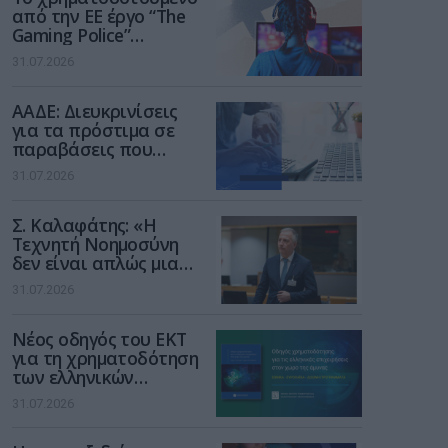
από την ΕΕ έργο “The
Gaming Police”
ενισχύει την ασφάλεια
31.07.2026
των παιδιών στο
διαδίκτυο
ΑΑΔΕ: Διευκρινίσεις
για τα πρόστιμα σε
παραβάσεις που
αφορούν τους ΦΗΜ
31.07.2026
Σ. Καλαφάτης: «Η
Τεχνητή Νοημοσύνη
δεν είναι απλώς μια
νέα τεχνολογία, είναι
31.07.2026
μια νέα βιομηχανική
επανάσταση»
Νέος οδηγός του ΕΚΤ
για τη χρηματοδότηση
των ελληνικών
επιχειρήσεων στον
31.07.2026
χώρο της άμυνας