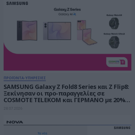
ΠΡΟΪΟΝΤΑ-ΥΠΗΡΕΣΙΕΣ
SAMSUNG Galaxy Z Fold8 Series και Ζ Flip8:
Ξεκίνησαν οι προ-παραγγελίες σε
COSMOTE TELEKOM και ΓΕΡΜΑΝΟ με 20%
payzy cashback
28.07.2026