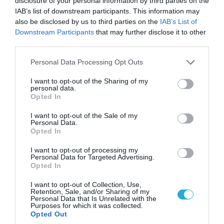
disclosure of your personal information by third parties on the
Καθηλωτικό Ήχο
IAB’s list of downstream participants. This information may
also be disclosed by us to third parties on the
IAB’s List of
Ως semi-in-ear ακουστικά κατηγορίας
Downstream Participants
that may further disclose it to other
third parties.
ναυαρχίδας, τα Xiaomi Buds 6 διαθέτουν νέα
ηχητική απόδοση μέσω της ενσωμάτωσης
Please note that this website/app uses one or more Google
Personal Data Processing Opt Outs
services and may gather and store information including but
ενισχυμένου hardware και λογισμικού.
not limited to your visit or usage behaviour. You may click to
I want to opt-out of the Sharing of my
personal data.
Διαθέτουν έναν δυναμικό οδηγό 11mm με
grant or deny consent to Google and its third-party tags to
Opted In
use your data for below specified purposes in below Google
τριπλό μαγνήτη για ισχυρό μπάσο, σε
consent section.
I want to opt-out of the Sale of my
συνδυασμό με ένα διάφραγμα, επικαλυμμένο
Personal Data.
Opted In
με χρυσό 24 καρατίων που βελτιώνει την
ευαισθησία κατά 30% στα πρίμα για πιο
I want to opt-out of processing my
Personal Data for Targeted Advertising.
καθαρές και ευκρινείς υψηλές νότες. Αυτό
Opted In
βελτιώνεται περαιτέρω από μια σειρά
I want to opt-out of Collection, Use,
Retention, Sale, and/or Sharing of my
ψηφιακών ενισχύσεων,
Personal Data that Is Unrelated with the
Purposes for which it was collected.
συμπεριλαμβανομένου του master-tuning από
Opted Out