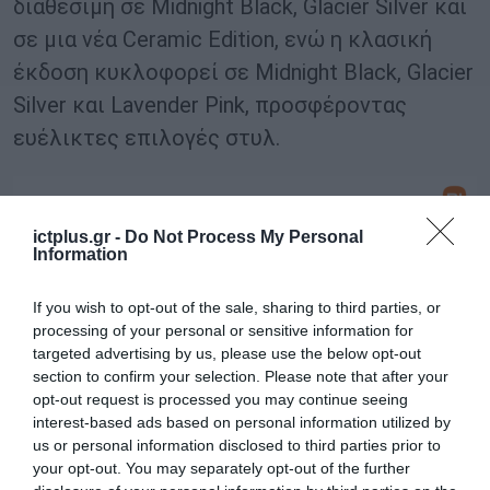
διαθέσιμη σε Midnight Black, Glacier Silver και
σε μια νέα Ceramic Edition, ενώ η κλασική
έκδοση κυκλοφορεί σε Midnight Black, Glacier
Silver και Lavender Pink, προσφέροντας
ευέλικτες επιλογές στυλ.
ictplus.gr -
Do Not Process My Personal
Information
If you wish to opt-out of the sale, sharing to third parties, or
processing of your personal or sensitive information for
targeted advertising by us, please use the below opt-out
section to confirm your selection. Please note that after your
opt-out request is processed you may continue seeing
interest-based ads based on personal information utilized by
us or personal information disclosed to third parties prior to
Xiaomi Buds 6: Εκλεπτυσμένη Άνεση με
your opt-out. You may separately opt-out of the further