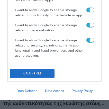
I want to allow Google to enable storage
ΕΝΕΡΓΕΙΑ
related to functionality of the website or app.
I want to allow Google to enable storage
related to personalization.
I want to allow Google to enable storage
related to security, including authentication
functionality and fraud prevention, and other
user protection.
CONFIRM
ΣΤΡΑΤΗΓΙΚΗ ΣΥΝΕΡΓΑΣΙΑ
Data Deletion
Data Access
Privacy Policy
ESET και ο Όμιλος EVC ξεκινούν
στρατηγική συνεργασία για την ενίσχυση
της ανθεκτικότητας της Ευρώπης στους
τομείς κυβερνοασφάλειας και ενέργειας