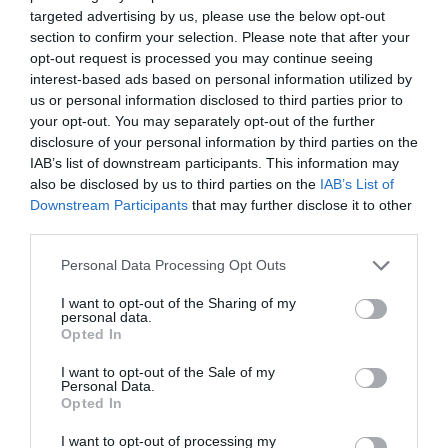
ΡΟΗ ΕΙΔΗΣΕΩΝ
targeted advertising by us, please use the below opt-out
Το χρηματοδοτούμενο
section to confirm your selection. Please note that after your
από την ΕΕ έργο “The
opt-out request is processed you may continue seeing
Gaming Police”
interest-based ads based on personal information utilized by
ενισχύει την ασφάλεια
us or personal information disclosed to third parties prior to
31.07.2026
των παιδιών στο
your opt-out. You may separately opt-out of the further
διαδίκτυο
disclosure of your personal information by third parties on the
ΑΑΔΕ: Διευκρινίσεις
IAB’s list of downstream participants. This information may
για τα πρόστιμα σε
also be disclosed by us to third parties on the
IAB’s List of
παραβάσεις που
αφορούν τους ΦΗΜ
Downstream Participants
that may further disclose it to other
31.07.2026
third parties.
Please note that this website/app uses one or more Google
Σ. Καλαφάτης: «Η
Personal Data Processing Opt Outs
Τεχνητή Νοημοσύνη
services and may gather and store information including but
δεν είναι απλώς μια
not limited to your visit or usage behaviour. You may click to
I want to opt-out of the Sharing of my
personal data.
νέα τεχνολογία, είναι
grant or deny consent to Google and its third-party tags to
31.07.2026
Opted In
μια νέα βιομηχανική
use your data for below specified purposes in below Google
επανάσταση»
consent section.
I want to opt-out of the Sale of my
Νέος οδηγός του ΕΚΤ
Personal Data.
για τη χρηματοδότηση
Opted In
των ελληνικών
επιχειρήσεων στον
I want to opt-out of processing my
31.07.2026