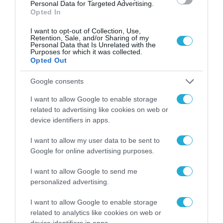
χώρο της άμυνας
Personal Data for Targeted Advertising.
Opted In
Η πιο ταξιδιάρικη
βαλίτσα του φετινού
I want to opt-out of Collection, Use,
Retention, Sale, and/or Sharing of my
καλοκαιριού έχει την
Personal Data that Is Unrelated with the
υπογραφή της Xiaomi
Purposes for which it was collected.
31.07.2026
Opted Out
ΟΛΗ Η ΡΟΗ ΕΙΔΗΣΕΩΝ
Google consents
I want to allow Google to enable storage
related to advertising like cookies on web or
device identifiers in apps.
I want to allow my user data to be sent to
Google for online advertising purposes.
I want to allow Google to send me
personalized advertising.
I want to allow Google to enable storage
related to analytics like cookies on web or
device identifiers in apps.