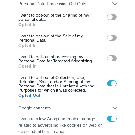
ΑΑΔΕ: Διευκρινίσεις
Please note that this website/app uses one or more Google
Personal Data Processing Opt Outs
για τα πρόστιμα σε
services and may gather and store information including but
παραβάσεις που
not limited to your visit or usage behaviour. You may click to
I want to opt-out of the Sharing of my
αφορούν τους ΦΗΜ
personal data.
31.07.2026
grant or deny consent to Google and its third-party tags to
Opted In
use your data for below specified purposes in below Google
consent section.
Σ. Καλαφάτης: «Η
I want to opt-out of the Sale of my
Personal Data.
Τεχνητή Νοημοσύνη
Opted In
δεν είναι απλώς μια
νέα τεχνολογία, είναι
31.07.2026
I want to opt-out of processing my
μια νέα βιομηχανική
Personal Data for Targeted Advertising.
επανάσταση»
Opted In
Νέος οδηγός του ΕΚΤ
για τη χρηματοδότηση
I want to opt-out of Collection, Use,
των ελληνικών
Retention, Sale, and/or Sharing of my
Personal Data that Is Unrelated with the
επιχειρήσεων στον
31.07.2026
Purposes for which it was collected.
χώρο της άμυνας
Opted Out
Η πιο ταξιδιάρικη
Google consents
βαλίτσα του φετινού
καλοκαιριού έχει την
I want to allow Google to enable storage
υπογραφή της Xiaomi
31.07.2026
related to advertising like cookies on web or
device identifiers in apps.