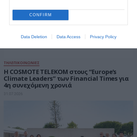
CONFIRM
Data Deletion
Data Access
Privacy Policy
ΤΗΛΕΠΙΚΟΙΝΩΝΙΕΣ
Η COSMOTE TELEKOM στους “Europe’s
Climate Leaders” των Financial Times για
4η συνεχόμενη χρονιά
31.07.2026