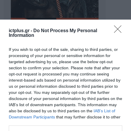
ictplus.gr -
Do Not Process My Personal
Information
If you wish to opt-out of the sale, sharing to third parties, or
processing of your personal or sensitive information for
targeted advertising by us, please use the below opt-out
section to confirm your selection. Please note that after your
opt-out request is processed you may continue seeing
interest-based ads based on personal information utilized by
ΡΟΗ ΕΙΔΗΣΕΩΝ
us or personal information disclosed to third parties prior to
your opt-out. You may separately opt-out of the further
Το χρηματοδοτούμενο
disclosure of your personal information by third parties on the
από την ΕΕ έργο “The
IAB’s list of downstream participants. This information may
Gaming Police”
also be disclosed by us to third parties on the
IAB’s List of
ενισχύει την ασφάλεια
Downstream Participants
that may further disclose it to other
31.07.2026
των παιδιών στο
third parties.
διαδίκτυο