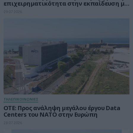
επιχειρηματικότητα στην εκπαίδευση με
τη δύναμη της Τεχνητής Νοημοσύνης
29.07.2026
ΤΗΛΕΠΙΚΟΙΝΩΝΙΕΣ
ΟΤΕ: Προς ανάληψη μεγάλου έργου Data
Centers του ΝΑΤΟ στην Ευρώπη
28.07.2026