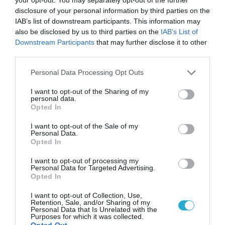
disclosure of your personal information by third parties on the
IAB’s list of downstream participants. This information may
also be disclosed by us to third parties on the
IAB’s List of
Downstream Participants
that may further disclose it to other
third parties.
ΡΟΗ ΕΙΔΗΣΕΩΝ
Please note that this website/app uses one or more Google
Personal Data Processing Opt Outs
services and may gather and store information including but
Το χρηματοδοτούμενο
not limited to your visit or usage behaviour. You may click to
I want to opt-out of the Sharing of my
από την ΕΕ έργο “The
personal data.
grant or deny consent to Google and its third-party tags to
Gaming Police”
Opted In
use your data for below specified purposes in below Google
ενισχύει την ασφάλεια
31.07.2026
consent section.
των παιδιών στο
I want to opt-out of the Sale of my
Personal Data.
διαδίκτυο
Opted In
ΑΑΔΕ: Διευκρινίσεις
για τα πρόστιμα σε
I want to opt-out of processing my
παραβάσεις που
Personal Data for Targeted Advertising.
αφορούν τους ΦΗΜ
Opted In
31.07.2026
I want to opt-out of Collection, Use,
Σ. Καλαφάτης: «Η
Retention, Sale, and/or Sharing of my
Personal Data that Is Unrelated with the
Τεχνητή Νοημοσύνη
Purposes for which it was collected.
δεν είναι απλώς μια
Opted Out