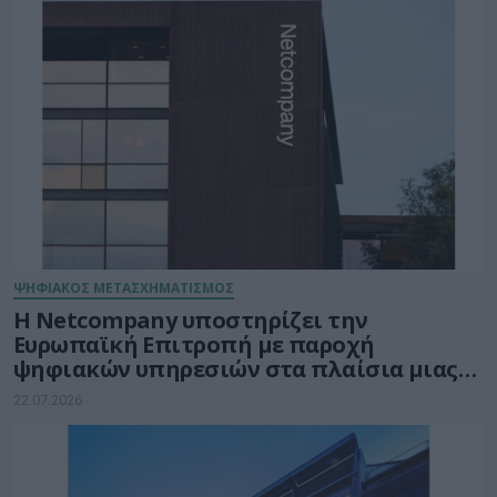
ΨΗΦΙΑΚΟΣ ΜΕΤΑΣΧΗΜΑΤΙΣΜΟΣ
Η Netcompany υποστηρίζει την
Ευρωπαϊκή Επιτροπή με παροχή
ψηφιακών υπηρεσιών στα πλαίσια μιας
μακρόχρονης και σταθερής συνεργασίας
22.07.2026