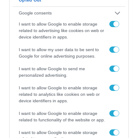
νέα τεχνολογία, είναι
31.07.2026
μια νέα βιομηχανική
Google consents
επανάσταση»
Νέος οδηγός του ΕΚΤ
I want to allow Google to enable storage
για τη χρηματοδότηση
related to advertising like cookies on web or
των ελληνικών
device identifiers in apps.
επιχειρήσεων στον
31.07.2026
χώρο της άμυνας
I want to allow my user data to be sent to
Η πιο ταξιδιάρικη
Google for online advertising purposes.
βαλίτσα του φετινού
καλοκαιριού έχει την
I want to allow Google to send me
υπογραφή της Xiaomi
personalized advertising.
31.07.2026
I want to allow Google to enable storage
ΟΛΗ Η ΡΟΗ ΕΙΔΗΣΕΩΝ
related to analytics like cookies on web or
device identifiers in apps.
I want to allow Google to enable storage
related to functionality of the website or app.
I want to allow Google to enable storage