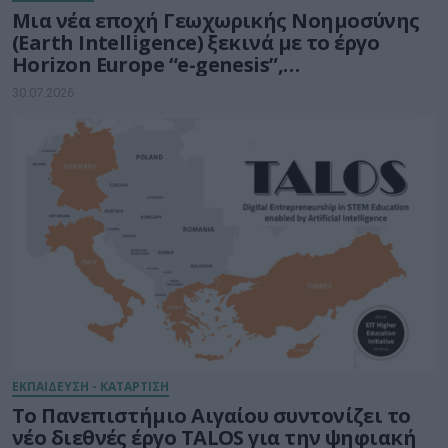
Μια νέα εποχή Γεωχωρικής Νοημοσύνης
(Earth Intelligence) ξεκινά με το έργο
Horizon Europe “e-genesis”,
προϋπολογισμού 7,5 εκατ. ευρώ
30.07.2026
ΕΚΠΑΙΔΕΥΣΗ - ΚΑΤΑΡΤΙΣΗ
Το Πανεπιστήμιο Αιγαίου συντονίζει το
νέο διεθνές έργο TALOS για την ψηφιακή