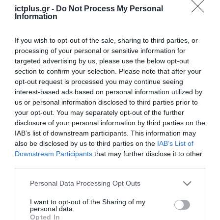
ictplus.gr -
Do Not Process My Personal
Information
ΡΟΗ ΕΙΔΗΣΕΩΝ
If you wish to opt-out of the sale, sharing to third parties, or
processing of your personal or sensitive information for
Το χρηματοδοτούμενο
targeted advertising by us, please use the below opt-out
από την ΕΕ έργο “The
section to confirm your selection. Please note that after your
Gaming Police”
opt-out request is processed you may continue seeing
ενισχύει την ασφάλεια
31.07.2026
interest-based ads based on personal information utilized by
των παιδιών στο
us or personal information disclosed to third parties prior to
διαδίκτυο
your opt-out. You may separately opt-out of the further
ΑΑΔΕ: Διευκρινίσεις
disclosure of your personal information by third parties on the
για τα πρόστιμα σε
παραβάσεις που
IAB’s list of downstream participants. This information may
αφορούν τους ΦΗΜ
also be disclosed by us to third parties on the
IAB’s List of
31.07.2026
Downstream Participants
that may further disclose it to other
third parties.
Σ. Καλαφάτης: «Η
Τεχνητή Νοημοσύνη
Please note that this website/app uses one or more Google
Personal Data Processing Opt Outs
δεν είναι απλώς μια
services and may gather and store information including but
νέα τεχνολογία, είναι
not limited to your visit or usage behaviour. You may click to
I want to opt-out of the Sharing of my
31.07.2026
μια νέα βιομηχανική
personal data.
grant or deny consent to Google and its third-party tags to
επανάσταση»
Opted In