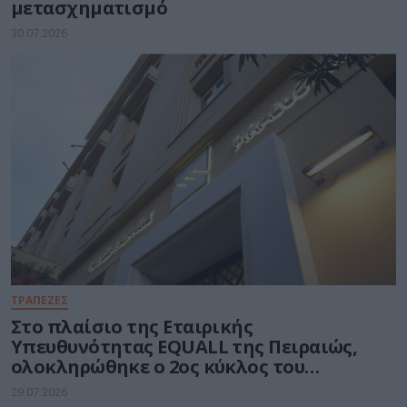
μετασχηματισμό
30.07.2026
ΤΡΑΠΕΖΕΣ
Στο πλαίσιο της Εταιρικής
Υπευθυνότητας EQUALL της Πειραιώς,
ολοκληρώθηκε ο 2ος κύκλος του
προγράμματος GenAI Empowered
29.07.2026
Educators