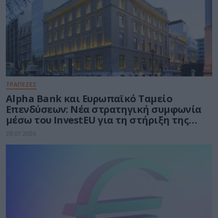
ΤΡΑΠΕΖΕΣ
Alpha Bank και Ευρωπαϊκό Ταμείο
Επενδύσεων: Νέα στρατηγική συμφωνία
μέσω του InvestEU για τη στήριξη της
ελληνικής επιχειρηματικότητας
28.07.2026