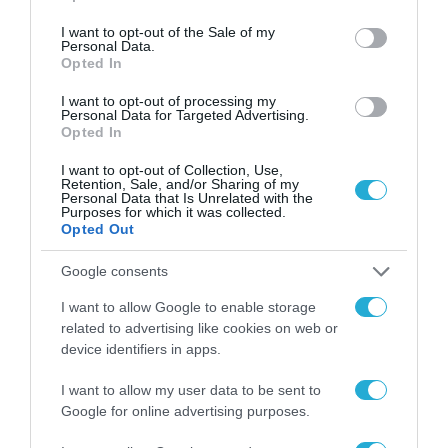
use your data for below specified purposes in below Google
Νέος οδηγός του ΕΚΤ
consent section.
για τη χρηματοδότηση
I want to opt-out of the Sale of my
Personal Data.
των ελληνικών
Opted In
επιχειρήσεων στον
31.07.2026
χώρο της άμυνας
I want to opt-out of processing my
Personal Data for Targeted Advertising.
Η πιο ταξιδιάρικη
Opted In
βαλίτσα του φετινού
καλοκαιριού έχει την
I want to opt-out of Collection, Use,
υπογραφή της Xiaomi
Retention, Sale, and/or Sharing of my
31.07.2026
Personal Data that Is Unrelated with the
Purposes for which it was collected.
Opted Out
ΟΛΗ Η ΡΟΗ ΕΙΔΗΣΕΩΝ
Google consents
I want to allow Google to enable storage
related to advertising like cookies on web or
device identifiers in apps.
I want to allow my user data to be sent to
Google for online advertising purposes.