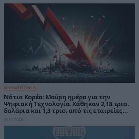
ΧΡΗΜΑΤΙΣΤΗΡΙΟ
Νότια Κορέα: Μαύρη ημέρα για την
Ψηφιακή Τεχνολογία. Χάθηκαν 2,18 τρισ.
δολάρια και 1,3 τρισ. από τις εταιρείες
ημιαγωγών
30.07.2026