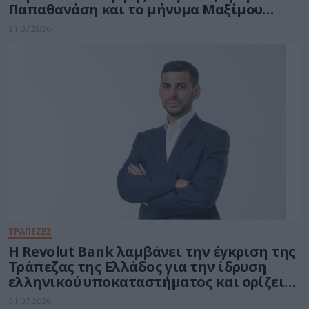
Παπαθανάση και το μήνυμα Μαξίμου
στους υπουργούς
31.07.2026
ΤΡΑΠΕΖΕΣ
Η Revolut Bank λαμβάνει την έγκριση της
Τράπεζας της Ελλάδος για την ίδρυση
ελληνικού υποκαταστήματος και ορίζει
τον Βασίλη Αμεράνη Γενικό Διευθυντή
31.07.2026