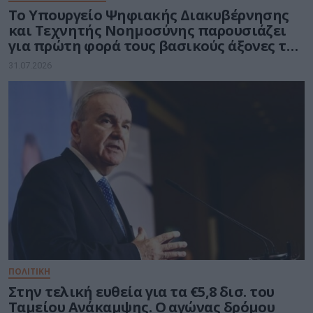
Το Υπουργείο Ψηφιακής Διακυβέρνησης
και Τεχνητής Νοημοσύνης παρουσιάζει
για πρώτη φορά τους βασικούς άξονες του
νέου Εθνικού Διαστημικού Προγράμματος
31.07.2026
ΠΟΛΙΤΙΚΗ
Στην τελική ευθεία για τα €5,8 δισ. του
Ταμείου Ανάκαμψης. Ο αγώνας δρόμου