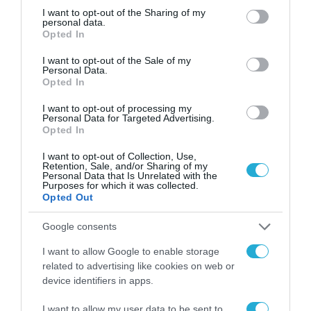
not limited to your visit or usage behaviour. You may click to
I want to opt-out of the Sharing of my
Σ. Καλαφάτης: «Η
personal data.
grant or deny consent to Google and its third-party tags to
Τεχνητή Νοημοσύνη
Opted In
use your data for below specified purposes in below Google
δεν είναι απλώς μια
consent section.
νέα τεχνολογία, είναι
I want to opt-out of the Sale of my
31.07.2026
Personal Data.
μια νέα βιομηχανική
Opted In
επανάσταση»
Νέος οδηγός του ΕΚΤ
I want to opt-out of processing my
για τη χρηματοδότηση
Personal Data for Targeted Advertising.
των ελληνικών
Opted In
επιχειρήσεων στον
31.07.2026
χώρο της άμυνας
I want to opt-out of Collection, Use,
Retention, Sale, and/or Sharing of my
Personal Data that Is Unrelated with the
Η πιο ταξιδιάρικη
Purposes for which it was collected.
βαλίτσα του φετινού
Opted Out
καλοκαιριού έχει την
υπογραφή της Xiaomi
31.07.2026
Google consents
I want to allow Google to enable storage
ΟΛΗ Η ΡΟΗ ΕΙΔΗΣΕΩΝ
related to advertising like cookies on web or
device identifiers in apps.
I want to allow my user data to be sent to