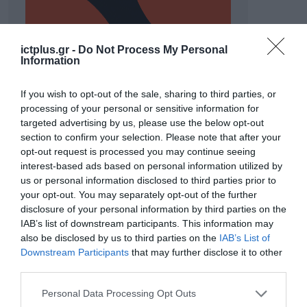
ictplus.gr -
Do Not Process My Personal
Information
If you wish to opt-out of the sale, sharing to third parties, or
processing of your personal or sensitive information for
targeted advertising by us, please use the below opt-out
section to confirm your selection. Please note that after your
ΡΟΗ ΕΙΔΗΣΕΩΝ
opt-out request is processed you may continue seeing
interest-based ads based on personal information utilized by
Το χρηματοδοτούμενο
us or personal information disclosed to third parties prior to
από την ΕΕ έργο “The
your opt-out. You may separately opt-out of the further
Gaming Police”
disclosure of your personal information by third parties on the
ενισχύει την ασφάλεια
31.07.2026
των παιδιών στο
IAB’s list of downstream participants. This information may
διαδίκτυο
also be disclosed by us to third parties on the
IAB’s List of
ΑΑΔΕ: Διευκρινίσεις
Downstream Participants
that may further disclose it to other
για τα πρόστιμα σε
third parties.
παραβάσεις που
αφορούν τους ΦΗΜ
Please note that this website/app uses one or more Google
Personal Data Processing Opt Outs
31.07.2026
services and may gather and store information including but