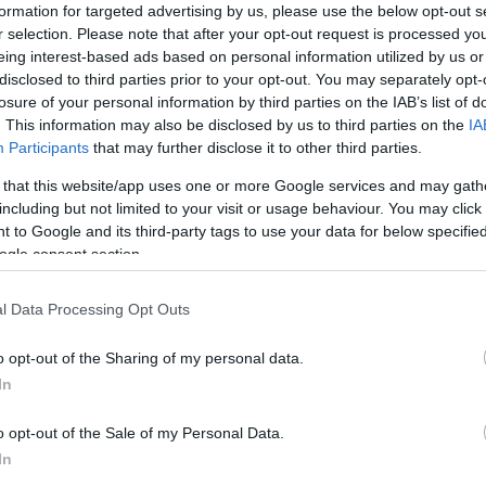
formation for targeted advertising by us, please use the below opt-out s
r selection. Please note that after your opt-out request is processed y
eing interest-based ads based on personal information utilized by us or
disclosed to third parties prior to your opt-out. You may separately opt-
losure of your personal information by third parties on the IAB’s list of
. This information may also be disclosed by us to third parties on the
IA
Participants
that may further disclose it to other third parties.
εία του Ομίλου Quest, πιστοποιήθηκε από το
Gre
 that this website/app uses one or more Google services and may gath
including but not limited to your visit or usage behaviour. You may click 
ασίστηκε στην ανώνυμη και εμπιστευτική
 to Google and its third-party tags to use your data for below specifi
οτελέσματα της έρευνας αναδεικνύουν ένα ισχ
ogle consent section.
μπερίληψης, αφού πάνω από το 80% των εργαζο
l Data Processing Opt Outs
εξαρτήτως εθνικότητας, φύλου ή και σεξουαλικο
 επίδοση και σε άλλους σημαντικούς τομείς, όπ
o opt-out of the Sharing of my personal data.
ηση ουσιαστικής συνεισφοράς στην εταιρεία, καθ
In
o opt-out of the Sale of my Personal Data.
In
α των εργαζομένων της εταιρείας
και
αναδεικν