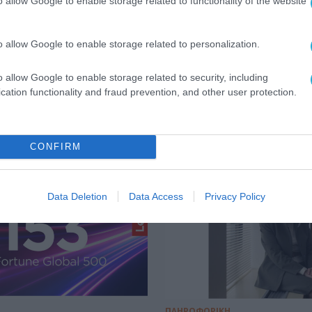
o allow Google to enable storage related to functionality of the website
o allow Google to enable storage related to personalization.
o allow Google to enable storage related to security, including
cation functionality and fraud prevention, and other user protection.
Σ
CONFIRM
Data Deletion
Data Access
Privacy Policy
ΠΛΗΡΟΦΟΡΙΚΗ