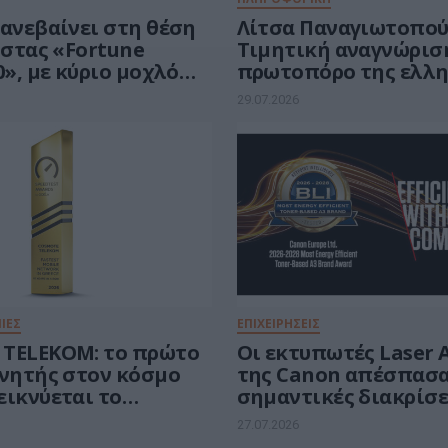
 ανεβαίνει στη θέση
Λίτσα Παναγιωτοπού
ίστας «Fortune
Τιμητική αναγνώριση
0», με κύριο μοχλό
πρωτοπόρο της ελλη
ς την Τεχνητή
Πληροφορικής
29.07.2026
νη
ΙΕΣ
ΕΠΙΧΕΙΡΗΣΕΙΣ
TELEKOM: το πρώτο
Οι εκτυπωτές Laser A
ινητής στον κόσμο
της Canon απέσπασ
εικνύεται το
σημαντικές διακρίσε
 επί 10 συνεχόμενα
ενεργειακής απόδοσ
27.07.2026
την Keypoint Intelli