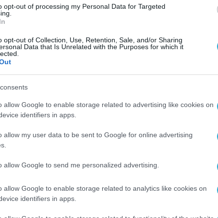
ς
που έχει διαμορφώσει η ACS μέσα από τη
to opt-out of processing my Personal Data for Targeted
ing.
 Παράλληλα, επιβεβαιώνει τη σταθερή δέσμευσ
In
ου περιβάλλοντος εργασίας, που στηρίζεται στη
o opt-out of Collection, Use, Retention, Sale, and/or Sharing
ersonal Data that Is Unrelated with the Purposes for which it
τα
, την
ισότιμη συμμετοχή
και τη
συνεχή εξέλιξ
lected.
Out
ος Γεωργαντζής
, δήλωσε:
«Η Πιστοποίηση της A
consents
α εμάς μια σημαντική αναγνώριση, καθώς βασίζεται
o allow Google to enable storage related to advertising like cookies on
evice identifiers in apps.
 αποτυπώνει την εμπιστοσύνη τους στο εργασιακό
σκονται στο επίκεντρο της λειτουργίας, της ανάπτ
o allow my user data to be sent to Google for online advertising
s.
ίζουμε να επενδύουμε στη διαμόρφωση ενός
ασία, την υπευθυνότητα, την αξιοκρατία και τη συ
to allow Google to send me personalized advertising.
σο για τους εργαζομένους μας, όσο και για τους
o allow Google to enable storage related to analytics like cookies on
evice identifiers in apps.
ση Great Place To Work® είναι διαθέσιμες στο