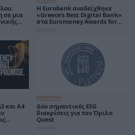
λου:
Η Eurobank αναδείχθηκε
 σε μια
«Greece’s Best Digital Bank»
νικής
στα Euromoney Awards for
Excellence 2026
28.07.2026
ΕΠΙΧΕΙΡΗΣΕΙΣ
3 και A4
Δύο σημαντικές ESG
αν
διακρίσεις για τον Όμιλο
ις
Quest
ης από
23.07.2026
gence