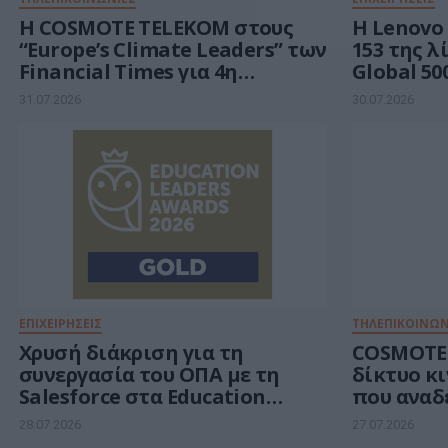
Η COSMOTE TELEKOM στους
Η Lenovo
“Europe’s Climate Leaders” των
153 της λ
Financial Times για 4η
Global 50
συνεχόμενη χρονιά
ανάπτυξη
31.07.2026
30.07.2026
Νοημοσύ
ΕΠΙΧΕΙΡΗΣΕΙΣ
ΤΗΛΕΠΙΚΟΙΝΩΝ
Χρυσή διάκριση για τη
COSMOTE 
συνεργασία του ΟΠΑ με τη
δίκτυο κ
Salesforce στα Education
που αναδ
Leaders Awards 2026
ταχύτερο
28.07.2026
27.07.2026
χρόνια