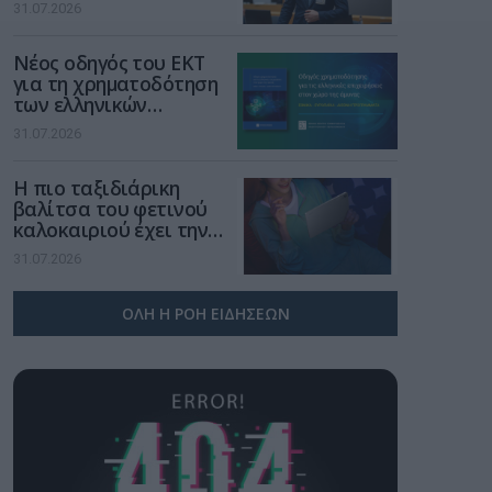
νέα τεχνολογία, είναι
31.07.2026
μια νέα βιομηχανική
επανάσταση»
Νέος οδηγός του ΕΚΤ
για τη χρηματοδότηση
των ελληνικών
επιχειρήσεων στον
31.07.2026
χώρο της άμυνας
Η πιο ταξιδιάρικη
βαλίτσα του φετινού
καλοκαιριού έχει την
υπογραφή της Xiaomi
31.07.2026
ΟΛΗ Η ΡΟΗ ΕΙΔΗΣΕΩΝ