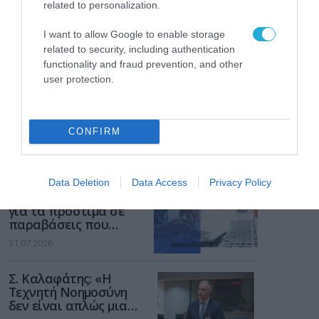
related to personalization.
I want to allow Google to enable storage
related to security, including authentication
functionality and fraud prevention, and other
user protection.
ΡΟΗ ΕΙΔΗΣΕΩΝ
Το χρηματοδοτούμενο
από την ΕΕ έργο “The
CONFIRM
Gaming Police”
ενισχύει την ασφάλεια
31.07.2026
των παιδιών στο
διαδίκτυο
Data Deletion
Data Access
Privacy Policy
ΑΑΔΕ: Διευκρινίσεις
για τα πρόστιμα σε
παραβάσεις που
αφορούν τους ΦΗΜ
31.07.2026
Σ. Καλαφάτης: «Η
Τεχνητή Νοημοσύνη
δεν είναι απλώς μια