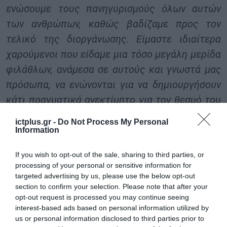
ενώσουμε τους πανηγυρισμούς όλων αυτών
των ανθρώπων, καθώς βαδίζαμε προς τον
τελικό της διοργάνωσης. Είμαστε ιδιαίτερα
χαρούμενοι που είδαμε μια τόσο μεγάλη μερίδα
φιλάθλων, ανάμεσα σε αυτούς και γνωστά μας
πρόσωπα, να ενώνονται για να δημιουργήσουν
κάτι πραγματικά ανεκτίμητο για τον θεσμό του
UEFA Champions League. Μια μεγάλη γιορτή,
ictplus.gr -
Do Not Process My Personal
την οποία δεν θα ξεχάσουμε ποτέ».
Information
Το UEFA Champions League ολοκληρώθηκε
If you wish to opt-out of the sale, sharing to third parties, or
processing of your personal or sensitive information for
την 23η Αυγούστου με τον τελικό της
targeted advertising by us, please use the below opt-out
διοργάνωσης, στον οποίο συμμετείχαν η
section to confirm your selection. Please note that after your
opt-out request is processed you may continue seeing
Μπάγερν Μονάχου και η Παρί Σεν-Ζερμέν, με
interest-based ads based on personal information utilized by
την πρώτη να στέφεται πρωταθλήτρια
us or personal information disclosed to third parties prior to