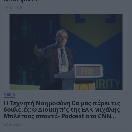
28.07.2026
MEDIA
Η Τεχνητή Νοημοσύνη θα μας πάρει τις
δουλειές; Ο Διοικητής της ΕΑΚ Μιχάλης
Μπλέτσας απαντά- Podcast στο CNN
Greece
28.07.2026