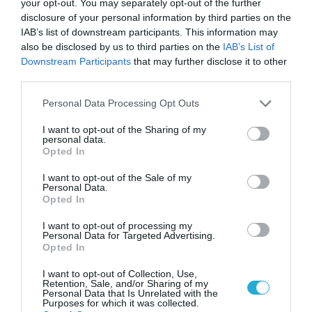
your opt-out. You may separately opt-out of the further
Ευρώπης για την σεζόν 2019/20.
disclosure of your personal information by third parties on the
IAB’s list of downstream participants. This information may
Για να δεις μερικές από τις πιο ευφάνταστες
also be disclosed by us to third parties on the
IAB’s List of
κοινοποιήσεις των φιλάθλων στα πλαίσια
Downstream Participants
that may further disclose it to other
third parties.
του #PricelessWave challenge, μπορείς να
Please note that this website/app uses one or more Google
επισκεφθείς τη σελίδα Priceless.com, καθώς
Personal Data Processing Opt Outs
services and may gather and store information including but
και μέσα από το παρακάτω link:
not limited to your visit or usage behaviour. You may click to
I want to opt-out of the Sharing of my
personal data.
https://vimeo.com/studiolaplage/review/45155
grant or deny consent to Google and its third-party tags to
Opted In
use your data for below specified purposes in below Google
9404/f6b0f30e34
consent section.
I want to opt-out of the Sale of my
Personal Data.
Opted In
TAGS:
MASTERCARD
PRICELESSWAVE
UEFA CHAMPIONS
I want to opt-out of processing my
LEAGUE
Personal Data for Targeted Advertising.
Opted In
I want to opt-out of Collection, Use,
Retention, Sale, and/or Sharing of my
Personal Data that Is Unrelated with the
Purposes for which it was collected.