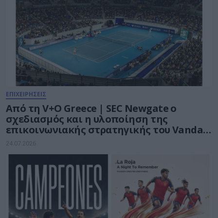
ΕΠΙΧΕΙΡΗΣΕΙΣ
Από τη V+O Greece | SEC Newgate ο
σχεδιασμός και η υλοποίηση της
επικοινωνιακής στρατηγικής του Vanda
Pharmaceuticals Athens Open WTA 250
24.07.2026