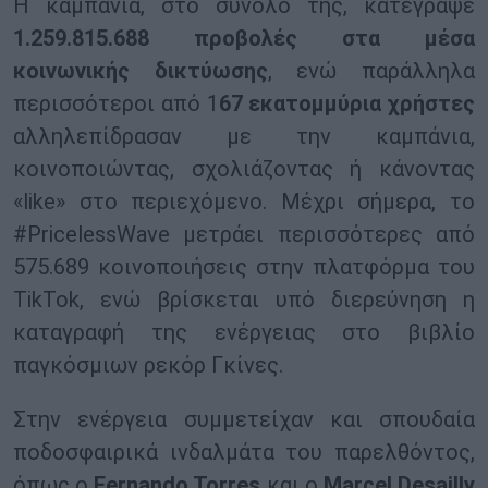
Η καμπάνια, στο σύνολο της, κατέγραψε
1.259.815.688 προβολές στα μέσα
κοινωνικής δικτύωσης
, ενώ παράλληλα
περισσότεροι από 1
67 εκατομμύρια χρήστες
αλληλεπίδρασαν με την καμπάνια,
κοινοποιώντας, σχολιάζοντας ή κάνοντας
«like» στο περιεχόμενο. Μέχρι σήμερα, το
#PricelessWave μετράει περισσότερες από
575.689 κοινοποιήσεις στην πλατφόρμα του
TikTok, ενώ βρίσκεται υπό διερεύνηση η
καταγραφή της ενέργειας στο βιβλίο
παγκόσμιων ρεκόρ Γκίνες.
Στην ενέργεια συμμετείχαν και σπουδαία
ποδοσφαιρικά ινδαλμάτα του παρελθόντος,
όπως ο
Fernando Torres
και ο
Marcel Desailly