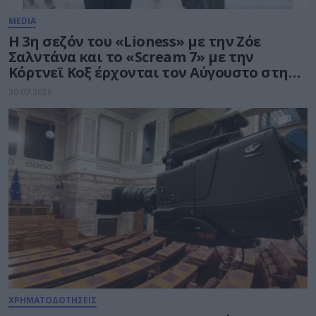
MEDIA
Η 3η σεζόν του «Lioness» με την Ζόε
Σαλντάνα και το «Scream 7» με την
Κόρτνεϊ Κοξ έρχονται τον Αύγουστο στην
COSMOTE TV
30.07.2026
ΧΡΗΜΑΤΟΔΟΤΗΣΕΙΣ