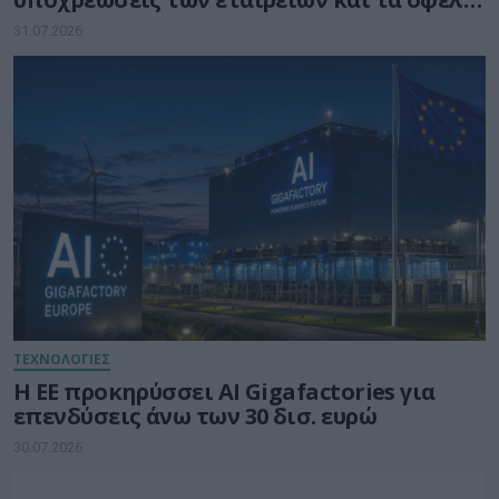
για τους καταναλωτές
31.07.2026
ΤΕΧΝΟΛΟΓΙΕΣ
Η ΕΕ προκηρύσσει AI Gigafactories για
επενδύσεις άνω των 30 δισ. ευρώ
30.07.2026