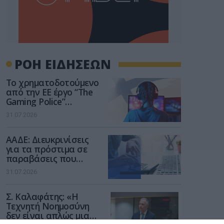
ΡΟΗ ΕΙΔΗΣΕΩΝ
Το χρηματοδοτούμενο
από την ΕΕ έργο “The
Gaming Police”
ενισχύει την ασφάλεια
31.07.2026
των παιδιών στο
διαδίκτυο
ΑΑΔΕ: Διευκρινίσεις
για τα πρόστιμα σε
παραβάσεις που
αφορούν τους ΦΗΜ
31.07.2026
Σ. Καλαφάτης: «Η
Τεχνητή Νοημοσύνη
δεν είναι απλώς μια