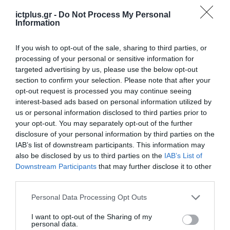
νέα τεχνολογία, είναι
31.07.2026
μια νέα βιομηχανική
ictplus.gr -
Do Not Process My Personal
επανάσταση»
Information
Νέος οδηγός του ΕΚΤ
για τη χρηματοδότηση
If you wish to opt-out of the sale, sharing to third parties, or
των ελληνικών
επιχειρήσεων στον
processing of your personal or sensitive information for
31.07.2026
χώρο της άμυνας
targeted advertising by us, please use the below opt-out
section to confirm your selection. Please note that after your
Η πιο ταξιδιάρικη
opt-out request is processed you may continue seeing
βαλίτσα του φετινού
interest-based ads based on personal information utilized by
καλοκαιριού έχει την
us or personal information disclosed to third parties prior to
υπογραφή της Xiaomi
31.07.2026
your opt-out. You may separately opt-out of the further
disclosure of your personal information by third parties on the
IAB’s list of downstream participants. This information may
ΟΛΗ Η ΡΟΗ ΕΙΔΗΣΕΩΝ
also be disclosed by us to third parties on the
IAB’s List of
Downstream Participants
that may further disclose it to other
third parties.
Please note that this website/app uses one or more Google
Personal Data Processing Opt Outs
services and may gather and store information including but
not limited to your visit or usage behaviour. You may click to
I want to opt-out of the Sharing of my
personal data.
grant or deny consent to Google and its third-party tags to