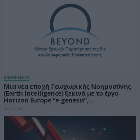
ΔΙΕΘΝΗ ΕΡΓΑ
Μια νέα εποχή Γεωχωρικής Νοημοσύνης
(Earth Intelligence) ξεκινά με το έργο
Horizon Europe “e-genesis”,
προϋπολογισμού 7,5 εκατ. ευρώ
30.07.2026