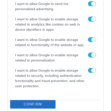
I want to allow Google to send me
ΕΥΡΩΠΑΪΚΗ ΕΠΙΤΡΟΠΗ
personalized advertising.
Το χρηματοδοτούμενο από την ΕΕ έργο
I want to allow Google to enable storage
“The Gaming Police” ενισχύει την
related to analytics like cookies on web or
ασφάλεια των παιδιών στο διαδίκτυο
device identifiers in apps.
31.07.2026
I want to allow Google to enable storage
related to functionality of the website or app.
I want to allow Google to enable storage
related to personalization.
I want to allow Google to enable storage
related to security, including authentication
functionality and fraud prevention, and other
user protection.
CONFIRM
ΣΥΝΕΝΤΕΥΞΕΙΣ