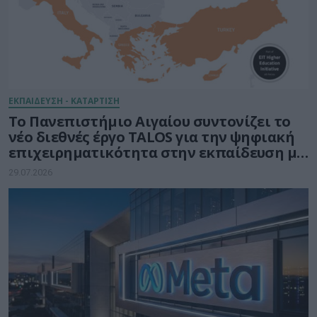
ΕΚΠΑΙΔΕΥΣΗ - ΚΑΤΑΡΤΙΣΗ
Το Πανεπιστήμιο Αιγαίου συντονίζει το
νέο διεθνές έργο TALOS για την ψηφιακή
επιχειρηματικότητα στην εκπαίδευση με
τη δύναμη της Τεχνητής Νοημοσύνης
29.07.2026