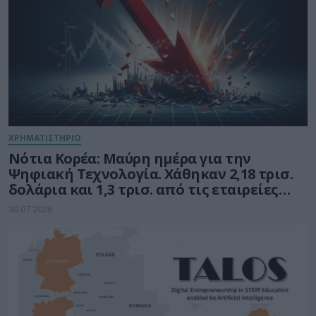
ΧΡΗΜΑΤΙΣΤΗΡΙΟ
Νότια Κορέα: Μαύρη ημέρα για την
Ψηφιακή Τεχνολογία. Χάθηκαν 2,18 τρισ.
δολάρια και 1,3 τρισ. από τις εταιρείες
ημιαγωγών
30.07.2026