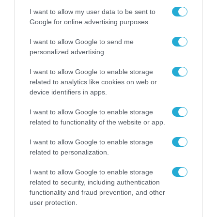
επιχείρησή σας
I want to allow my user data to be sent to
Google for online advertising purposes.
09.01.2025
I want to allow Google to send me
personalized advertising.
I want to allow Google to enable storage
related to analytics like cookies on web or
device identifiers in apps.
I want to allow Google to enable storage
related to functionality of the website or app.
I want to allow Google to enable storage
related to personalization.
APPS
I want to allow Google to enable storage
TikTok – Εκλογές στη Ρουμανία:
related to security, including authentication
«Αποτρέψαμε δεκάδες χιλιάδες
functionality and fraud prevention, and other
user protection.
ψεύτικους λογαριασμούς»