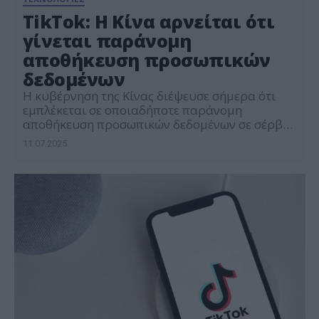
TikTok: Η Κίνα αρνείται ότι
γίνεται παράνομη
αποθήκευση προσωπικών
δεδομένων
Η κυβέρνηση της Κίνας διέψευσε σήμερα ότι
εμπλέκεται σε οποιαδήποτε παράνομη
αποθήκευση προσωπικών δεδομένων σε σέρβερ
που βρίσκονται στο κινεζικό έδαφος, αφού η ΕΕ
11.07.2025
ξεκίνησε έρευνα για το TikTok. «Η κινεζική
κυβέρνηση αποδίδει μεγάλη σημασία στην
εμπιστευτικότητα και την ασφάλεια των
δεδομένων και τα προστατεύει, όπως
προβλέπει ο νόμος», δήλωσε η Μάο Νινγκ
εκπρόσωπος του […]