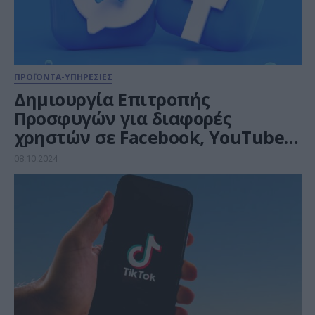
ΠΡΟΪΟΝΤΑ-ΥΠΗΡΕΣΙΕΣ
Δημιουργία Επιτροπής
Προσφυγών για διαφορές
χρηστών σε Facebook, YouTube
και TikTok
08.10.2024