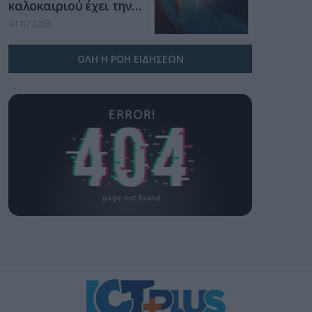
καλοκαιριού έχει την
υπογραφή της Xiaomi
31.07.2026
ΟΛΗ Η ΡΟΗ ΕΙΔΗΣΕΩΝ