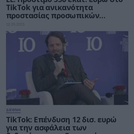
TikTok για ανικανότητα
προστασίας προσωπικών
δεδομένων
02.05.2025
ΔΙΕΘΝΗ
TikTok: Επένδυση 12 δισ. ευρώ
για την ασφάλεια των