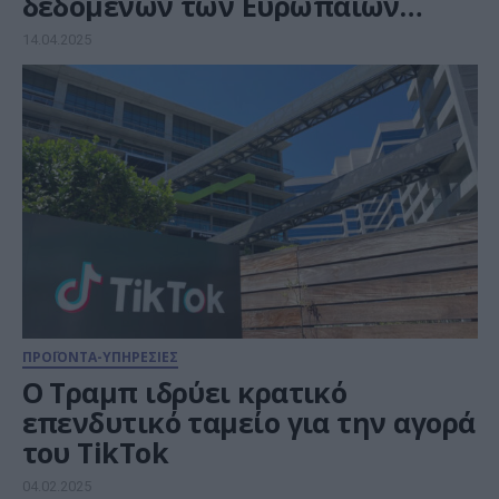
δεδομένων των Ευρωπαίων
χρηστών
14.04.2025
ΠΡΟΪΟΝΤΑ-ΥΠΗΡΕΣΙΕΣ
Ο Τραμπ ιδρύει κρατικό
επενδυτικό ταμείο για την αγορά
του TikTok
04.02.2025