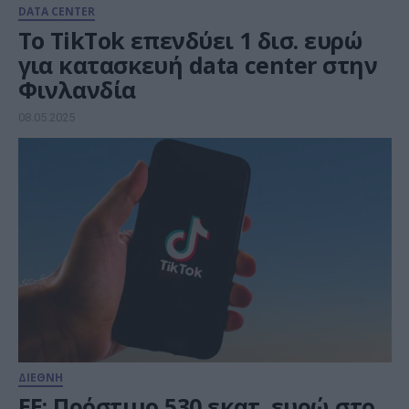
DATA CENTER
To TikTok επενδύει 1 δισ. ευρώ
για κατασκευή data center στην
Φινλανδία
08.05.2025
ΔΙΕΘΝΗ
ΕΕ: Πρόστιμο 530 εκατ. ευρώ στο