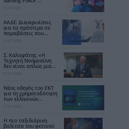
Gaming Police”
ενισχύει την ασφάλεια
31.07.2026
των παιδιών στο
διαδίκτυο
ΑΑΔΕ: Διευκρινίσεις
για τα πρόστιμα σε
παραβάσεις που
αφορούν τους ΦΗΜ
31.07.2026
Σ. Καλαφάτης: «Η
Τεχνητή Νοημοσύνη
δεν είναι απλώς μια
νέα τεχνολογία, είναι
31.07.2026
μια νέα βιομηχανική
επανάσταση»
Νέος οδηγός του ΕΚΤ
για τη χρηματοδότηση
των ελληνικών
επιχειρήσεων στον
31.07.2026
χώρο της άμυνας
Η πιο ταξιδιάρικη
βαλίτσα του φετινού