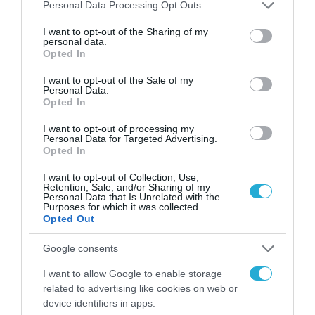
Please note that this website/app uses one or more Google
Personal Data Processing Opt Outs
Frank McCourt: Ποιος είναι ο
services and may gather and store information including but
δισεκατομμυριούχος που θέλει
not limited to your visit or usage behaviour. You may click to
I want to opt-out of the Sharing of my
personal data.
να αγοράσει το TikTok
grant or deny consent to Google and its third-party tags to
Opted In
use your data for below specified purposes in below Google
16.01.2025
consent section.
I want to opt-out of the Sale of my
Personal Data.
Opted In
I want to opt-out of processing my
Personal Data for Targeted Advertising.
Opted In
I want to opt-out of Collection, Use,
Retention, Sale, and/or Sharing of my
Personal Data that Is Unrelated with the
Purposes for which it was collected.
Opted Out
Google consents
ΕΠΙΧΕΙΡΗΣΕΙΣ
I want to allow Google to enable storage
related to advertising like cookies on web or
TikTok: Οι νέες τάσεις για το 2025
device identifiers in apps.
– Πώς θα αναδείξετε την