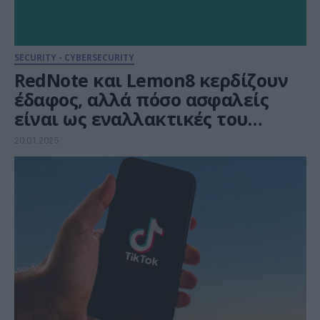
SECURITY - CYBERSECURITY
RedNote και Lemon8 κερδίζουν
έδαφος, αλλά πόσο ασφαλείς
είναι ως εναλλακτικές του
TikTok
20.01.2025