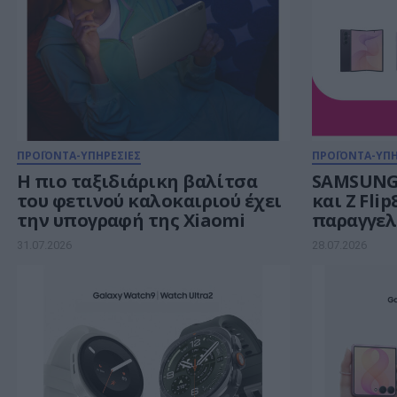
ΠΡΟΪΟΝΤΑ-ΥΠΗΡΕΣΙΕΣ
ΠΡΟΪΟΝΤΑ-ΥΠΗ
Η πιο ταξιδιάρικη βαλίτσα
SAMSUNG G
του φετινού καλοκαιριού έχει
και Ζ Fli
την υπογραφή της Xiaomi
παραγγελ
TELEKOM 
31.07.2026
28.07.2026
payzy ca