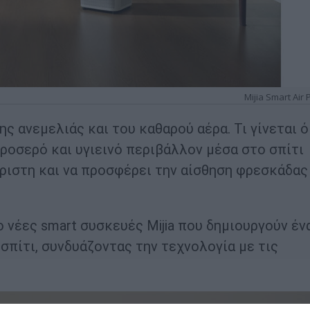
Mijia Smart Air P
ης ανεμελιάς και του καθαρού αέρα. Τι γίνεται 
δροσερό και υγιεινό περιβάλλον μέσα στο σπίτι
άριστη και να προσφέρει την αίσθηση φρεσκάδας
ο νέες smart συσκευές Mijia που δημιουργούν έν
 σπίτι, συνδυάζοντας την τεχνολογία με τις