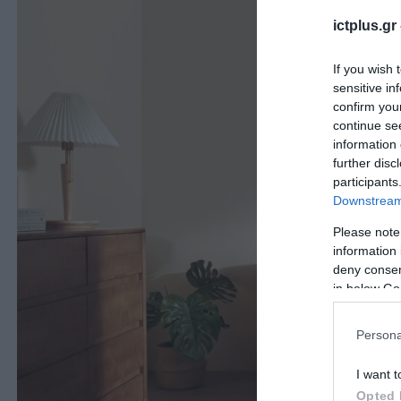
ictplus.gr
If you wish 
sensitive in
confirm you
continue se
information 
further disc
participants
Downstream 
Please note
information 
deny consent
in below Go
Persona
I want t
Opted 