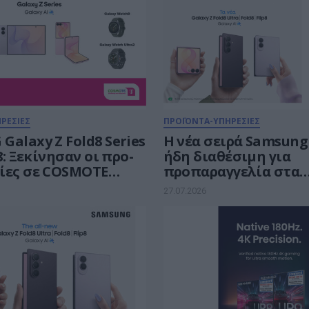
ΡΕΣΙΕΣ
ΠΡΟΪΟΝΤΑ-ΥΠΗΡΕΣΙΕΣ
alaxy Z Fold8 Series
Η νέα σειρά Samsung
p8: Ξεκίνησαν οι προ-
ήδη διαθέσιμη για
ίες σε COSMOTE
προπαραγγελία στα
και ΓΕΡΜΑΝΟ με 20%
καταστήματα Nova κ
27.07.2026
shback
nova.gr