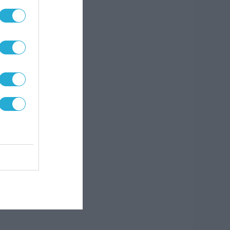
να
τικά
η
ς με
ς την
έρα