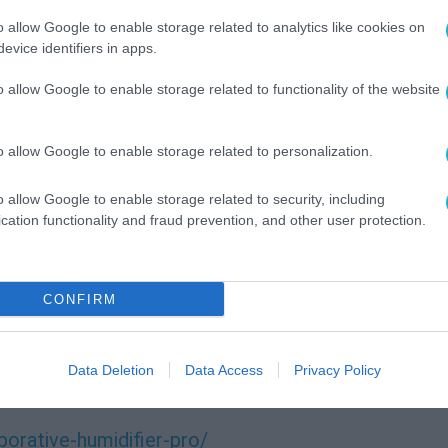
ακόμα και μικροσκοπικούς ρύπους (αλλεργιογό
o allow Google to enable storage related to analytics like cookies on
 σύστημα φιλτραρίσματος και την έξυπνη
evice identifiers in apps.
αγματικό χρόνο, το σύστημα λειτουργεί διακρι
o allow Google to enable storage related to functionality of the website
ον όπου κάθε ανάσα γίνεται πιο ευχάριστη.
o allow Google to enable storage related to personalization.
ικοσυστήματος smart home της Xiaomi και
ιτρέποντας τον εύκολο έλεγχο από το κινητό, τ
o allow Google to enable storage related to security, including
ένη διαχείριση. Παράλληλα, η συμβατότητά του
cation functionality and fraud prevention, and other user protection.
τότητα υποστήριξης φωνητικού ελέγχου, κάνοντα
CONFIRM
τάται μόνο από τη θερμοκρασία. Ξεκινά από τον α
γούμε και την άνεση που επιλέγουμε να
Data Deletion
Data Access
Privacy Policy
orative-humidifier-pro/