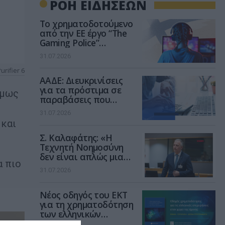
ΡΟΗ ΕΙΔΗΣΕΩΝ
Το χρηματοδοτούμενο
από την ΕΕ έργο “The
Gaming Police”
ενισχύει την ασφάλεια
31.07.2026
των παιδιών στο
διαδίκτυο
urifier 6
ΑΑΔΕ: Διευκρινίσεις
για τα πρόστιμα σε
όμως
παραβάσεις που
αφορούν τους ΦΗΜ
31.07.2026
 και
Σ. Καλαφάτης: «Η
Τεχνητή Νοημοσύνη
δεν είναι απλώς μια
α πιο
νέα τεχνολογία, είναι
31.07.2026
μια νέα βιομηχανική
επανάσταση»
Νέος οδηγός του ΕΚΤ
για τη χρηματοδότηση
των ελληνικών
επιχειρήσεων στον