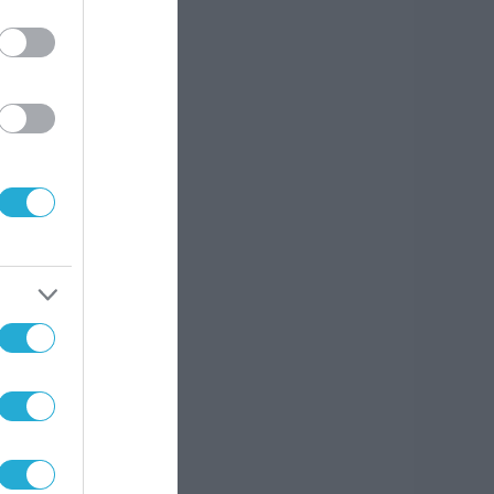
 τους
ρό,
ται
ργούν