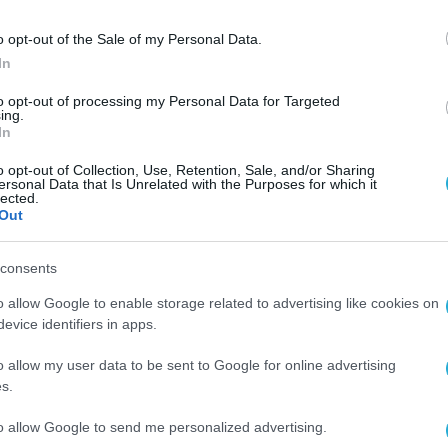
o opt-out of the Sale of my Personal Data.
In
to opt-out of processing my Personal Data for Targeted
ing.
In
o opt-out of Collection, Use, Retention, Sale, and/or Sharing
οσφέρει φυσική ύγρανση, χωρίς ορατό ατμό,
ersonal Data that Is Unrelated with the Purposes for which it
lected.
οπημένης ατμόσφαιρας. Είναι ιδιαίτερα χρήσιμο
Out
ου κλιματισμού μπορεί να κάνει τον αέρα πιο ξη
αι την αίσθηση φρεσκάδας της επιδερμίδας. Η
consents
inimal σχεδιασμός του, το κάνουν να ενσωματώνε
o allow Google to enable storage related to advertising like cookies on
evice identifiers in apps.
o allow my user data to be sent to Google for online advertising
ροντίζει ώστε ο αέρας του σπιτιού να παραμένει
s.
ασία καθαρισμού της εσωτερικής του σπιτιού
to allow Google to send me personalized advertising.
εί, καθώς οι 5 αισθητήρες της συσκευής λειτου