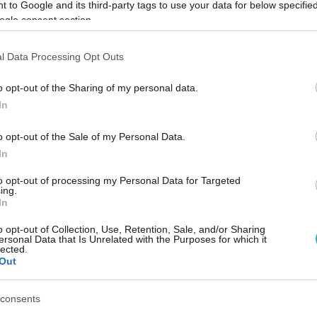
 to Google and its third-party tags to use your data for below specifi
μογής, η έναρξη ισχύος των νέων κανόνων, το
ogle consent section.
αραστατικών διακίνησης, οι υποχρεώσεις και 
αγγελματίες και επιχειρήσεις κατά τη ψηφιακή
l Data Processing Opt Outs
ηση αγαθών.
o opt-out of the Sharing of my personal data.
In
τα και τα οικοδομικά υλικά όπου εντοπίζονται
o opt-out of the Sale of my Personal Data.
In
ολής μέσω της πλατφόρμας myDATA όλα τα στοι
to opt-out of processing my Personal Data for Targeted
 Με τον τρόπο αυτό θα ελέγχεται η διακίνηση τ
ing.
In
ουν σε πραγματικό χρόνο τι διακινείται και πού
o opt-out of Collection, Use, Retention, Sale, and/or Sharing
ersonal Data that Is Unrelated with the Purposes for which it
lected.
Out
τα όπλα που ρίχνει στη μάχη κατά της φοροδιαφ
 μηχανισμού περιλαμβάνεται και το ψηφιακό
consents
ός του έτους σε συνεργεία αυτοκινήτων,