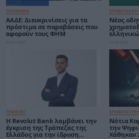
ΟΙΚΟΝΟΜΙΑ
ΧΡΗΜΑΤΟΔΟΤΗ
ΑΑΔΕ: Διευκρινίσεις για τα
Νέος οδηγ
πρόστιμα σε παραβάσεις που
χρηματο
αφορούν τους ΦΗΜ
ελληνικώ
στον χώρ
31.07.2026
31.07.2026
ΤΡΑΠΕΖΕΣ
ΧΡΗΜΑΤΙΣΤΗΡΙ
Η Revolut Bank λαμβάνει την
Νότια Κο
έγκριση της Τράπεζας της
την Ψηφι
Ελλάδος για την ίδρυση
Χάθηκαν 2