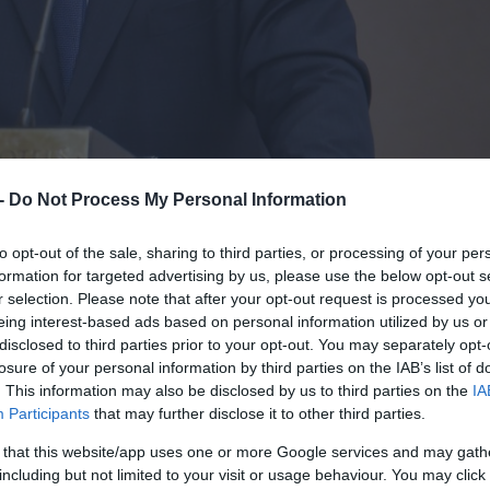
 εντός της εβδομάδας, το σχέδιο της υπουργική
 -
Do Not Process My Personal Information
σύμφωνα με τον διοικητή της ΑΑΔΕ, Γιώργο Πιτ
to opt-out of the sale, sharing to third parties, or processing of your per
formation for targeted advertising by us, please use the below opt-out s
φυγή και τη διακίνηση αγαθών χωρίς παραστατι
r selection. Please note that after your opt-out request is processed y
ει η ΑΑΔΕ. Μέσω του ψηφιακού δελτίου αποστολ
eing interest-based ads based on personal information utilized by us or
disclosed to third parties prior to your opt-out. You may separately opt-
τότητα να παρακολουθεί σε πραγματικό χρόνο τ
losure of your personal information by third parties on the IAB’s list of
υς να επικεντρώνονται στη διακίνηση αγροτικώ
. This information may also be disclosed by us to third parties on the
IA
Participants
that may further disclose it to other third parties.
οπίζονται τα περισσότερα κρούσματα
 that this website/app uses one or more Google services and may gath
including but not limited to your visit or usage behaviour. You may click 