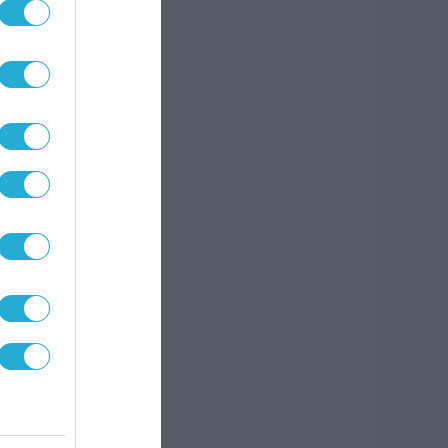
ών.
θετα
ουν»
η
axis
άει