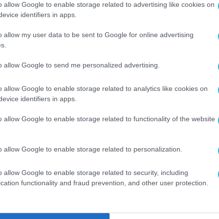
o allow Google to enable storage related to advertising like cookies on
ήσεις διοργάνωσης εκδηλώσεων αλλά και εκδρομ
evice identifiers in apps.
ελματίες οι οποίοι στο παρελθόν τηρούσαν πρόσ
o allow my user data to be sent to Google for online advertising
γιατροί, φυσικοθεραπευτές – αισθητικοί,
s.
νοικίασης οχημάτων, φροντιστήρια.
to allow Google to send me personalized advertising.
κές αρχές θα έχουν τη δυνατότητα να «ανιχνεύ
o allow Google to enable storage related to analytics like cookies on
τις φορολογικές δηλώσεις για να εντοπίζουν
evice identifiers in apps.
ς θα είναι υποχρεωμένοι να τηρούν το ψηφιακό
o allow Google to enable storage related to functionality of the website
λεγχο και να συγκρίνεται με τα δηλωθέντα
γιστικό πρόγραμμα που θα είναι ανοικτό κατά τ
o allow Google to enable storage related to personalization.
ατάστασης και θα είναι διασυνδεδεμένο με το Τ
αι να αλλοιωθούν τα δεδομένα.
o allow Google to enable storage related to security, including
cation functionality and fraud prevention, and other user protection.
μός των πελατών κάθε επαγγελματία και θα
αροχής υπηρεσιών που θα εκδίδεται και θα περν