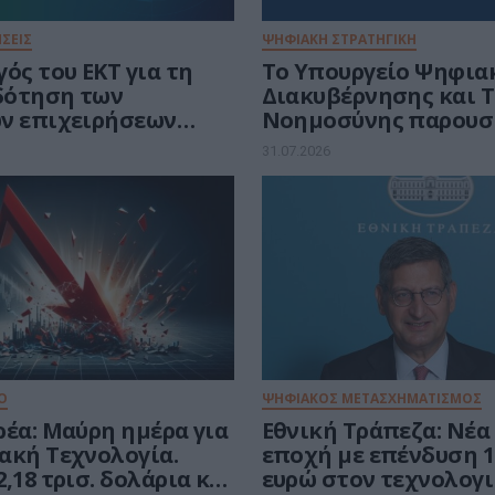
ΣΕΙΣ
ΨΗΦΙΑΚΗ ΣΤΡΑΤΗΓΙΚΗ
ός του ΕΚΤ για τη
Το Υπουργείο Ψηφια
δότηση των
Διακυβέρνησης και 
ν επιχειρήσεων
Νοημοσύνης παρουσι
ο της άμυνας
πρώτη φορά τους βα
31.07.2026
άξονες του νέου Εθνι
Διαστημικού Προγρά
Ο
ΨΗΦΙΑΚΟΣ ΜΕΤΑΣΧΗΜΑΤΙΣΜΟΣ
ρέα: Μαύρη ημέρα για
Εθνική Τράπεζα: Νέ
ακή Τεχνολογία.
εποχή με επένδυση 1 
,18 τρισ. δολάρια και
ευρώ στον τεχνολογ