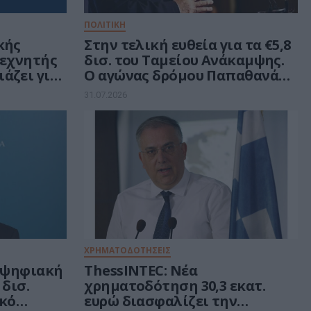
ΠΟΛΙΤΙΚΗ
κής
Στην τελική ευθεία για τα €5,8
Τεχνητής
δισ. του Ταμείου Ανάκαμψης.
άζει για
Ο αγώνας δρόμου Παπαθανάση
σικούς
και το μήνυμα Μαξίμου στους
31.07.2026
κού
υπουργούς
μματος
ΧΡΗΜΑΤΟΔΟΤΗΣΕΙΣ
α ψηφιακή
ThessINTEC: Νέα
δισ.
χρηματοδότηση 30,3 εκατ.
ικό
ευρώ διασφαλίζει την