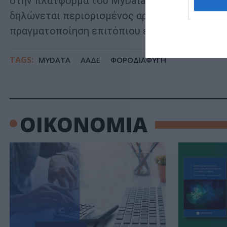
στην πλατφόρμα του MyData. Εφόσον διαπιστ
δηλώνεται περιορισμένος αριθμός πελατών, τ
πραγματοποίηση επιτόπιου ελέγχου.
TAGS:
MYDATA
ΑΑΔΕ
ΦΟΡΟΔΙΑΦΥΓΗ
ΟΙΚΟΝΟΜΙΑ