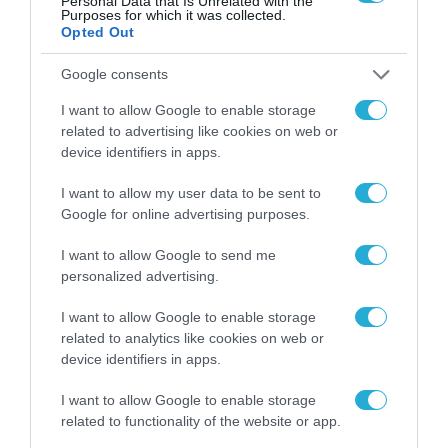
Personal Data that Is Unrelated with the
Purposes for which it was collected.
Opted Out
Google consents
I want to allow Google to enable storage
related to advertising like cookies on web or
device identifiers in apps.
ΡΟΗ ΕΙΔΗΣΕΩΝ
I want to allow my user data to be sent to
Google for online advertising purposes.
Το χρηματοδοτούμενο
από την ΕΕ έργο “The
Gaming Police”
I want to allow Google to send me
ενισχύει την ασφάλεια
personalized advertising.
31.07.2026
των παιδιών στο
διαδίκτυο
I want to allow Google to enable storage
ΑΑΔΕ: Διευκρινίσεις
related to analytics like cookies on web or
για τα πρόστιμα σε
device identifiers in apps.
παραβάσεις που
αφορούν τους ΦΗΜ
31.07.2026
I want to allow Google to enable storage
related to functionality of the website or app.
Σ. Καλαφάτης: «Η