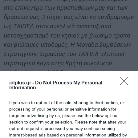
στο επίκεντρο των προσπαθειών μας και των
δράσεων μας. Στόχος μας είναι να συνδράμουμε
ως ΤΑΙΠΕΔ στον συνολικό αναπτυξιακό
μετασχηματισμό του νησιού με βιώσιμο τρόπο
και βιώσιμες υποδομές. Η Μονάδα Συμβάσεων
Στρατηγικής Σημασίας του ΤΑΙΠΕΔ υλοποιεί
στρατηγικά έργα στην Κρήτη συνολικού
προϋπολογισμού 46,5 εκατ. ευρώ, με απτό
κοινωνικό, οικονομικό και περιβαλλοντικό
ictplus.gr -
Do Not Process My Personal
Information
πρόσημο για όλους τους πολίτες».
If you wish to opt-out of the sale, sharing to third parties, or
TAGS:
processing of your personal or sensitive information for
7Η Υ.ΠΕ.
ΑΔΩΝΙΣ
ΥΠΟΥΡΓΕΙΟ
targeted advertising by us, please use the below opt-out
ΚΡΗΤΗΣ
ΓΕΩΡΓΙΑΔΗΣ
ΥΓΕΙΑΣ
section to confirm your selection. Please note that after your
opt-out request is processed you may continue seeing
interest-based ads based on personal information utilized by