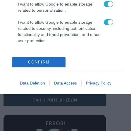
I want to allow Google to enable storage
Τεχνητή Νοημοσύνη
δεν είναι απλώς μια
related to personalization.
νέα τεχνολογία, είναι
31.07.2026
μια νέα βιομηχανική
I want to allow Google to enable storage
επανάσταση»
related to security, including authentication
Νέος οδηγός του ΕΚΤ
functionality and fraud prevention, and other
για τη χρηματοδότηση
user protection.
των ελληνικών
επιχειρήσεων στον
31.07.2026
χώρο της άμυνας
CONFIRM
Η πιο ταξιδιάρικη
βαλίτσα του φετινού
καλοκαιριού έχει την
υπογραφή της Xiaomi
Data Deletion
Data Access
Privacy Policy
31.07.2026
ΟΛΗ Η ΡΟΗ ΕΙΔΗΣΕΩΝ