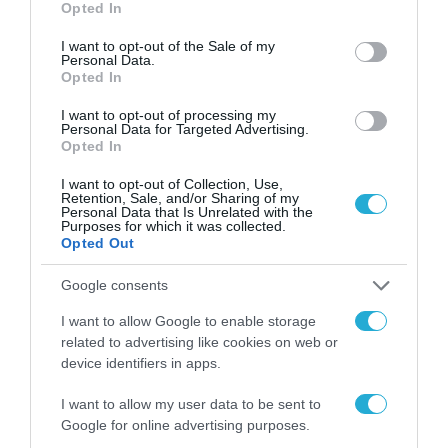
νέα τεχνολογία, είναι
Opted In
31.07.2026
use your data for below specified purposes in below Google
μια νέα βιομηχανική
consent section.
επανάσταση»
I want to opt-out of the Sale of my
Personal Data.
Νέος οδηγός του ΕΚΤ
Opted In
για τη χρηματοδότηση
των ελληνικών
I want to opt-out of processing my
επιχειρήσεων στον
Personal Data for Targeted Advertising.
31.07.2026
χώρο της άμυνας
Opted In
Η πιο ταξιδιάρικη
I want to opt-out of Collection, Use,
βαλίτσα του φετινού
Retention, Sale, and/or Sharing of my
Personal Data that Is Unrelated with the
καλοκαιριού έχει την
Purposes for which it was collected.
υπογραφή της Xiaomi
Opted Out
31.07.2026
Google consents
ΟΛΗ Η ΡΟΗ ΕΙΔΗΣΕΩΝ
I want to allow Google to enable storage
related to advertising like cookies on web or
device identifiers in apps.
I want to allow my user data to be sent to
Google for online advertising purposes.