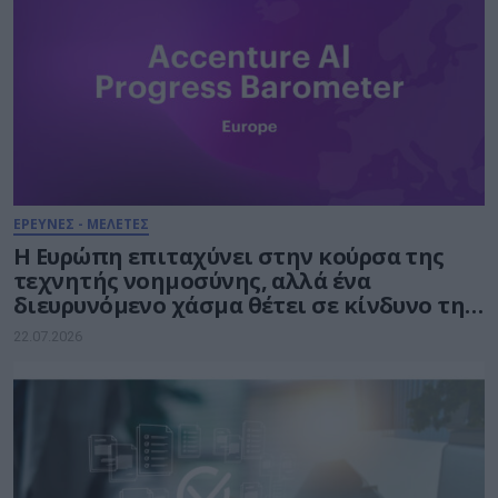
ΕΡΕΥΝΕΣ - ΜΕΛΕΤΕΣ
Η Ευρώπη επιταχύνει στην κούρσα της
τεχνητής νοημοσύνης, αλλά ένα
διευρυνόμενο χάσμα θέτει σε κίνδυνο την
πρόοδό της
22.07.2026