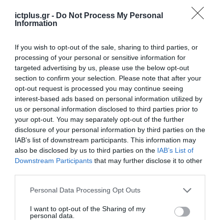
ictplus.gr -
Do Not Process My Personal
Information
If you wish to opt-out of the sale, sharing to third parties, or
processing of your personal or sensitive information for
ΡΟΗ ΕΙΔΗΣΕΩΝ
targeted advertising by us, please use the below opt-out
section to confirm your selection. Please note that after your
Το χρηματοδοτούμενο
opt-out request is processed you may continue seeing
από την ΕΕ έργο “The
interest-based ads based on personal information utilized by
Gaming Police”
us or personal information disclosed to third parties prior to
ενισχύει την ασφάλεια
31.07.2026
your opt-out. You may separately opt-out of the further
των παιδιών στο
διαδίκτυο
disclosure of your personal information by third parties on the
ΑΑΔΕ: Διευκρινίσεις
IAB’s list of downstream participants. This information may
για τα πρόστιμα σε
also be disclosed by us to third parties on the
IAB’s List of
παραβάσεις που
Downstream Participants
that may further disclose it to other
αφορούν τους ΦΗΜ
third parties.
31.07.2026
Please note that this website/app uses one or more Google
Personal Data Processing Opt Outs
Σ. Καλαφάτης: «Η
services and may gather and store information including but
Τεχνητή Νοημοσύνη
not limited to your visit or usage behaviour. You may click to
I want to opt-out of the Sharing of my
δεν είναι απλώς μια
personal data.
grant or deny consent to Google and its third-party tags to