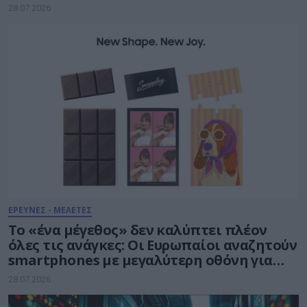
ναυπηγοεπισκευαστικό κόμβο
28.07.2026
ΕΡΕΥΝΕΣ - ΜΕΛΕΤΕΣ
Το «ένα μέγεθος» δεν καλύπτει πλέον
όλες τις ανάγκες: Οι Ευρωπαίοι αναζητούν
smartphones με μεγαλύτερη οθόνη για
την ολοκλήρωση πολύπλοκων εργασιών
28.07.2026