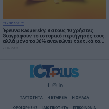
ΤΕΧΝΟΛΟΓΙΕΣ
Έρευνα Kaspersky: 8 στους 10 χρήστες
διαγράφουν το ιστορικό περιήγησής τους,
αλλά μόνο το 36% ανανεώνει τακτικά τους
κωδικούς πρόσβασης
21.07.2026
ΤΑΥΤΟΤΗΤΑ
Η ΕΤΑΙΡΕΙΑ
Η ΟΜΑΔΑ
ΟΡΟΙ ΧΡΗΣΗΣ
ΙΔΙΩΤΙΚΟΤΗΤΑ
ΕΠΙΚΟΙΝΩΝΙΑ