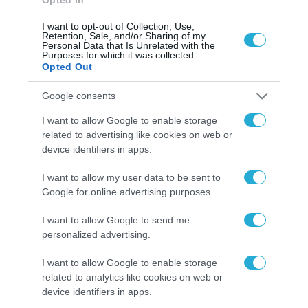
Χρονιάς, 5.000 δολαρίων (USD) στον νικητή
I want to opt-out of Collection, Use,
Retention, Sale, and/or Sharing of my
του διαγωνισμού Single Image και 5.000
Personal Data that Is Unrelated with the
Purposes for which it was collected.
δολαρίων (USD) στον νικητή του Βραβείου
Opted Out
Βιωσιμότητας. Ο νικητής του τίτλου
Google consents
Φωτογράφος της Χρονιάς θα τιμηθεί επίσης
με μια ατομική παρουσίαση του έργου του
I want to allow Google to enable storage
related to advertising like cookies on web or
στο πλαίσιο της έκθεσης Sony World
device identifiers in apps.
Photography Awards στο Λονδίνο τον
I want to allow my user data to be sent to
επόμενο χρόνο. Όλα τα έργα των νικητών και
Google for online advertising purposes.
των φωτογράφων που θα επιλεγούν θα
I want to allow Google to send me
εκτεθούν στην ετήσια έκθεση Sony World
personalized advertising.
Photography Awards στο Λονδίνο και στη
I want to allow Google to enable storage
συνέχεια θα περιοδεύσουν διεθνώς. Οι
related to analytics like cookies on web or
βραβευμένες φωτογραφίες θα δημοσιευτούν
device identifiers in apps.
επίσης στο ετήσιο βιβλίο των Βραβείων.