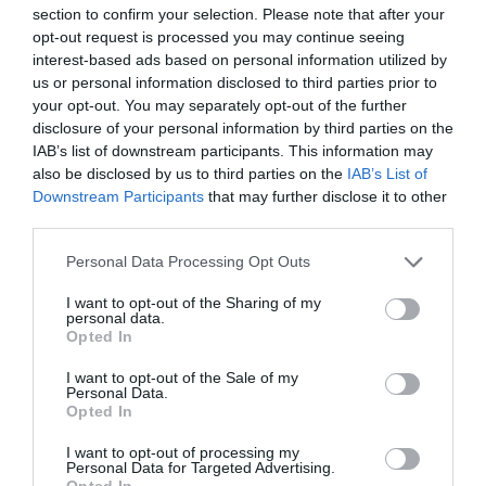
Οι προθεσμίες υποβολής για τους τέσσερις
section to confirm your selection. Please note that after your
opt-out request is processed you may continue seeing
διαγωνισμούς των Βραβείων είναι:
interest-based ads based on personal information utilized by
us or personal information disclosed to third parties prior to
Series: 12 Ιανουαρίου 2027, 13:00 GMT
your opt-out. You may separately opt-out of the further
disclosure of your personal information by third parties on the
IAB’s list of downstream participants. This information may
Single Image: 5 Ιανουαρίου 2027, 13:00 GMT
also be disclosed by us to third parties on the
IAB’s List of
Downstream Participants
that may further disclose it to other
Student: 27 Νοεμβρίου 2026, 13:00 GMT
third parties.
Please note that this website/app uses one or more Google
Personal Data Processing Opt Outs
Youth: 5 Ιανουαρίου2027, 13:00 GMT
services and may gather and store information including but
not limited to your visit or usage behaviour. You may click to
I want to opt-out of the Sharing of my
Όλοι οι νικητές των κατηγοριών των
personal data.
grant or deny consent to Google and its third-party tags to
Opted In
use your data for below specified purposes in below Google
διαγωνισμών Series, Single Image, Youth και
consent section.
I want to opt-out of the Sale of my
Student θα λάβουν εξοπλισμό ψηφιακής
Personal Data.
Opted In
απεικόνισης από τη Sony. Επιπλέον, θα
απονεμηθούν χρηματικά έπαθλα ύψους
I want to opt-out of processing my
Personal Data for Targeted Advertising.
25.000 δολαρίων (USD) στον Φωτογράφο της
Opted In