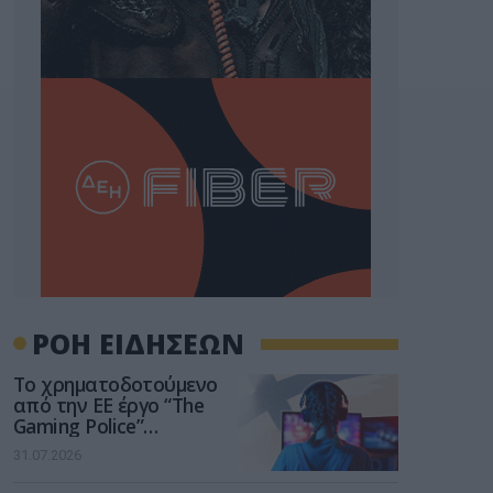
ΡΟΗ ΕΙΔΗΣΕΩΝ
Το χρηματοδοτούμενο
από την ΕΕ έργο “The
Gaming Police”
ενισχύει την ασφάλεια
31.07.2026
των παιδιών στο
διαδίκτυο