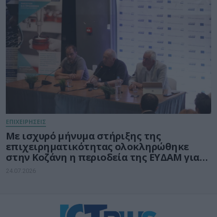
ΕΠΙΧΕΙΡΗΣΕΙΣ
Με ισχυρό μήνυμα στήριξης της
επιχειρηματικότητας ολοκληρώθηκε
στην Κοζάνη η περιοδεία της ΕΥΔΑΜ για
τις νέες δράσεις ύψους 140 εκατ. ευρώ
24.07.2026