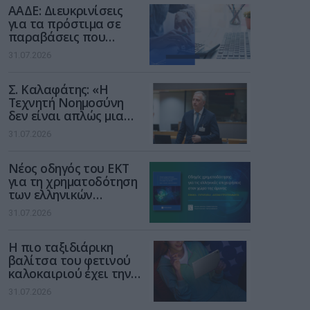
ΑΑΔΕ: Διευκρινίσεις
για τα πρόστιμα σε
παραβάσεις που
αφορούν τους ΦΗΜ
31.07.2026
Σ. Καλαφάτης: «Η
Τεχνητή Νοημοσύνη
δεν είναι απλώς μια
νέα τεχνολογία, είναι
31.07.2026
μια νέα βιομηχανική
επανάσταση»
Νέος οδηγός του ΕΚΤ
για τη χρηματοδότηση
των ελληνικών
επιχειρήσεων στον
31.07.2026
χώρο της άμυνας
Η πιο ταξιδιάρικη
βαλίτσα του φετινού
καλοκαιριού έχει την
υπογραφή της Xiaomi
31.07.2026