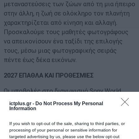
μεταναστεύσεις των ζώων από τη μια ήπειρο
στην άλλη, η ζωή σε ολόκληρο τον πλανήτη
χαρακτηρίζεται από κίνηση και αλλαγή.
Προσκαλούμε τους μαθητές φωτογράφους
να απεικονίσουν ένα ταξίδι της επιλογής
τους, μέσω μιας φωτογραφικής σειράς
πέντε έως δέκα εικόνων.
2027 ΕΠΑΘΛΑ ΚΑΙ ΠΡΟΘΕΣΜΙΕΣ
Οι υποβολές στο διαγωνισμό Sony World
Photography Awards ξεκίνησαν την 1η Ιουνίου
ictplus.gr -
Do Not Process My Personal
Information
2026. Μπορείτε να βρείτε την πλήρη
περιγραφή του διαγωνισμού και των
If you wish to opt-out of the sale, sharing to third parties, or
κατηγοριών στο
worldphoto.org
.
processing of your personal or sensitive information for
targeted advertising by us, please use the below opt-out