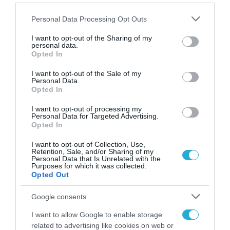
καταναλωτικών αγαθών επισημαίνουν την
Please note that this website/app uses one or more Google
αυξανόμενη εξάρτησή τους από την AI για να
Personal Data Processing Opt Outs
services and may gather and store information including but
διαχειριστούν την πολυπλοκότητα της
not limited to your visit or usage behaviour. You may click to
I want to opt-out of the Sharing of my
personal data.
grant or deny consent to Google and its third-party tags to
καινοτομίας. Και στις δύο πλευρές –
Opted In
use your data for below specified purposes in below Google
λιανεμπόριο και παραγωγή – υπάρχει ευρεία
consent section.
I want to opt-out of the Sale of my
συναίνεση ότι η συνεργασία στην
Personal Data.
Opted In
ενσωμάτωση της τεχνητής νοημοσύνης και
I want to opt-out of processing my
της αυτοματοποίησης είναι κρίσιμη για τη
Personal Data for Targeted Advertising.
Opted In
δημιουργία κοινής αξίας (64% των
λιανεμπόρων, 61% των εταιρειών του
I want to opt-out of Collection, Use,
Retention, Sale, and/or Sharing of my
κλάδου).
Personal Data that Is Unrelated with the
Purposes for which it was collected.
Opted Out
Στρατηγικές επανατοποθέτησης
Google consents
Η έκθεση συνοψίζει
πέντε στρατηγικές-
κλειδιά
που μπορούν να ενισχύσουν τη
I want to allow Google to enable storage
related to advertising like cookies on web or