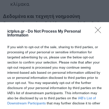
κλίμακα.
Δεδομένα και τεχνητή νοημοσύνη
Οι τεχνολογικές εξελίξεις στην AI βοηθούν
τις εταιρείες καταναλωτικών προϊόντων να
ictplus.gr -
Do Not Process My Personal
Information
διατηρήσουν τη θέση τους στην αγορά,
μειώνοντας τις χρονοβόρες διαδικασίες
If you wish to opt-out of the sale, sharing to third parties, or
ανάπτυξης νέων προϊόντων και
processing of your personal or sensitive information for
targeted advertising by us, please use the below opt-out
εντοπίζοντας πιο αποδοτικές επενδυτικές
section to confirm your selection. Please note that after your
ευκαιρίες. Η
AI
, τα
δεδομένα
και τα
analytics
opt-out request is processed you may continue seeing
interest-based ads based on personal information utilized by
αποτελούν στρατηγική προτεραιότητα για το
us or personal information disclosed to third parties prior to
52% των λιανεμπόρων και το 45% των
your opt-out. You may separately opt-out of the further
disclosure of your personal information by third parties on the
εταιρειών, για την ενίσχυση της
IAB’s list of downstream participants. This information may
επιχειρησιακής τους απόδοσης την επόμενη
also be disclosed by us to third parties on the
IAB’s List of
τριετία. Παράλληλα, το 76% των παραγωγών
Downstream Participants
that may further disclose it to other
third parties.