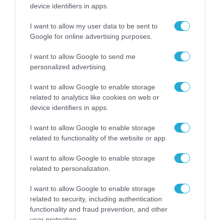
συνάφεια και την αποδοτικότητα των
device identifiers in apps.
εταιρειών καταναλωτικών προϊόντων:
I want to allow my user data to be sent to
Χαρτοφυλάκιο καινοτομίας
Google for online advertising purposes.
Συγχωνεύσεις και εξαγορές
I want to allow Google to send me
personalized advertising.
Λειτουργικά μοντέλα με βάση την
τεχνολογία
I want to allow Google to enable storage
related to analytics like cookies on web or
Εμπορική αριστεία
device identifiers in apps.
Marketing και τεχνητή νοημοσύνη
I want to allow Google to enable storage
related to functionality of the website or app.
Σχολιάζοντας τα ευρήματα της έκθεσης, ο
I want to allow Google to enable storage
Θάνος Μαύρος
, Εταίρος της EY Ελλάδος και
related to personalization.
Επικεφαλής Τομέα Καταναλωτικών
I want to allow Google to enable storage
Προϊόντων και Λιανεμπορίου της ΕΥ στη
related to security, including authentication
Νοτιοανατολική Ευρώπη, δήλωσε: «
Οι
functionality and fraud prevention, and other
user protection.