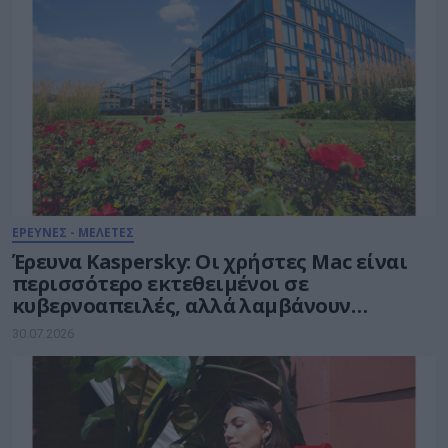
ΕΡΕΥΝΕΣ - ΜΕΛΕΤΕΣ
Έρευνα Kaspersky: Οι χρήστες Mac είναι
περισσότερο εκτεθειμένοι σε
κυβερνοαπειλές, αλλά λαμβάνουν
λιγότερα μέτρα προστασίας
30.07.2026