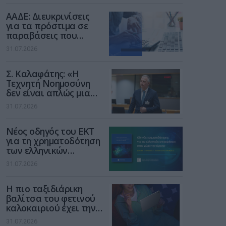
διαδίκτυο
ΑΑΔΕ: Διευκρινίσεις
για τα πρόστιμα σε
παραβάσεις που
αφορούν τους ΦΗΜ
31.07.2026
Σ. Καλαφάτης: «Η
Τεχνητή Νοημοσύνη
δεν είναι απλώς μια
νέα τεχνολογία, είναι
31.07.2026
μια νέα βιομηχανική
επανάσταση»
Νέος οδηγός του ΕΚΤ
για τη χρηματοδότηση
των ελληνικών
επιχειρήσεων στον
31.07.2026
χώρο της άμυνας
Η πιο ταξιδιάρικη
βαλίτσα του φετινού
καλοκαιριού έχει την
υπογραφή της Xiaomi
31.07.2026