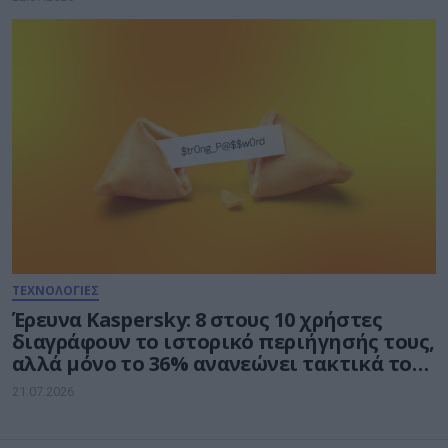
ΤΕΧΝΟΛΟΓΙΕΣ
Έρευνα Kaspersky: 8 στους 10 χρήστες
διαγράφουν το ιστορικό περιήγησής τους,
αλλά μόνο το 36% ανανεώνει τακτικά τους
κωδικούς πρόσβασης
21.07.2026