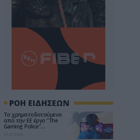
ΡΟΗ ΕΙΔΗΣΕΩΝ
Το χρηματοδοτούμενο
από την ΕΕ έργο “The
Gaming Police”
ενισχύει την ασφάλεια
31.07.2026
των παιδιών στο