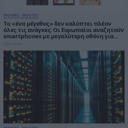
ΕΡΕΥΝΕΣ - ΜΕΛΕΤΕΣ
Το «ένα μέγεθος» δεν καλύπτει πλέον
όλες τις ανάγκες: Οι Ευρωπαίοι αναζητούν
smartphones με μεγαλύτερη οθόνη για
την ολοκλήρωση πολύπλοκων εργασιών
28.07.2026