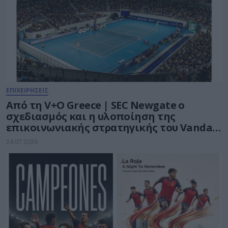
ΕΠΙΧΕΙΡΗΣΕΙΣ
Από τη V+O Greece | SEC Newgate ο
σχεδιασμός και η υλοποίηση της
επικοινωνιακής στρατηγικής του Vanda
Pharmaceuticals Athens Open WTA 250
24.07.2026