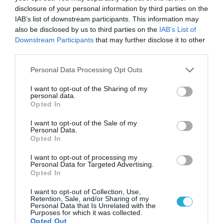
μια νέα βιομηχανική
disclosure of your personal information by third parties on the
επανάσταση»
Νέος οδηγός του ΕΚΤ
IAB’s list of downstream participants. This information may
για τη χρηματοδότηση
also be disclosed by us to third parties on the
IAB’s List of
των ελληνικών
Downstream Participants
that may further disclose it to other
επιχειρήσεων στον
third parties.
31.07.2026
χώρο της άμυνας
Please note that this website/app uses one or more Google
Personal Data Processing Opt Outs
Η πιο ταξιδιάρικη
services and may gather and store information including but
βαλίτσα του φετινού
not limited to your visit or usage behaviour. You may click to
I want to opt-out of the Sharing of my
καλοκαιριού έχει την
personal data.
grant or deny consent to Google and its third-party tags to
υπογραφή της Xiaomi
Opted In
use your data for below specified purposes in below Google
31.07.2026
consent section.
I want to opt-out of the Sale of my
Personal Data.
ΟΛΗ Η ΡΟΗ ΕΙΔΗΣΕΩΝ
Opted In
I want to opt-out of processing my
Personal Data for Targeted Advertising.
Opted In
I want to opt-out of Collection, Use,
Retention, Sale, and/or Sharing of my
Personal Data that Is Unrelated with the
Purposes for which it was collected.
Opted Out