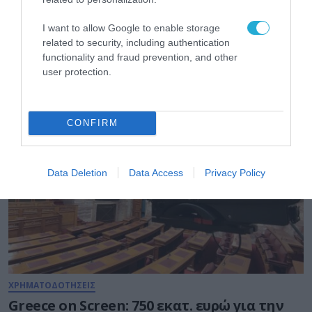
MEDIA
Η 3η σεζόν του «Lioness» με την Ζόε
I want to allow Google to enable storage
Σαλντάνα και το «Scream 7» με την
related to security, including authentication
Κόρτνεϊ Κοξ έρχονται τον Αύγουστο στην
functionality and fraud prevention, and other
user protection.
COSMOTE TV
30.07.2026
CONFIRM
Data Deletion
Data Access
Privacy Policy
ΧΡΗΜΑΤΟΔΟΤΗΣΕΙΣ
Greece on Screen: 750 εκατ. ευρώ για την