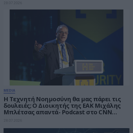
28.07.2026
MEDIA
Η Τεχνητή Νοημοσύνη θα μας πάρει τις
δουλειές; Ο Διοικητής της ΕΑΚ Μιχάλης
Μπλέτσας απαντά- Podcast στο CNN
Greece
28.07.2026