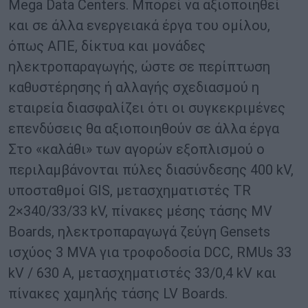
Μega
D
ata
C
enter
s
. Μπορεί να αξιοποιηθεί
και σε άλλα ενεργειακά έργα του ομίλου,
όπως ΑΠΕ, δίκτυα και μονάδες
ηλεκτροπαραγωγής, ώστε σε περίπτωση
καθυστέρησης ή αλλαγής σχεδιασμού η
εταιρεία διασφαλίζει ότι οι συγκεκριμένες
επενδύσεις θα αξιοποιηθούν σε άλλα έργα
Στο «καλάθι» των αγορών εξοπλισμού ο
περιλαμβάνονται πύλες διασύνδεσης 400 kV,
υποσταθμοί GIS, μετασχηματιστές TR
2×340/33/33 kV, πίνακες μέσης τάσης MV
Boards, ηλεκτροπαραγωγά ζεύγη Gensets
ισχύος 3 MVA για τροφοδοσία DCC, RMUs 33
kV / 630 A, μετασχηματιστές 33/0,4 kV και
πίνακες χαμηλής τάσης LV Boards.