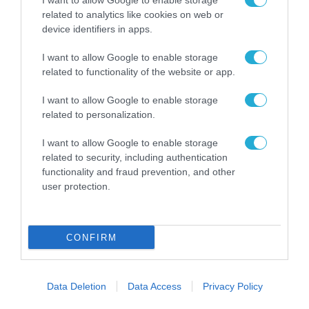
I want to allow Google to enable storage
ενισχύει την ασφάλεια
31.07.2026
related to analytics like cookies on web or
των παιδιών στο
device identifiers in apps.
διαδίκτυο
ΑΑΔΕ: Διευκρινίσεις
για τα πρόστιμα σε
I want to allow Google to enable storage
παραβάσεις που
related to functionality of the website or app.
αφορούν τους ΦΗΜ
31.07.2026
I want to allow Google to enable storage
related to personalization.
Σ. Καλαφάτης: «Η
Τεχνητή Νοημοσύνη
I want to allow Google to enable storage
δεν είναι απλώς μια
related to security, including authentication
νέα τεχνολογία, είναι
31.07.2026
functionality and fraud prevention, and other
μια νέα βιομηχανική
user protection.
επανάσταση»
Νέος οδηγός του ΕΚΤ
για τη χρηματοδότηση
των ελληνικών
CONFIRM
επιχειρήσεων στον
31.07.2026
χώρο της άμυνας
Η πιο ταξιδιάρικη
Data Deletion
Data Access
Privacy Policy
βαλίτσα του φετινού
καλοκαιριού έχει την