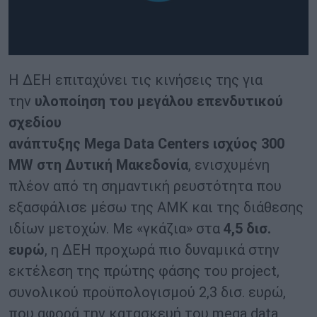
Η ΔΕΗ επιταχύνει τις κινήσεις της για
την
υλοποίηση του μεγάλου επενδυτικού
σχεδίου
ανάπτυξης
M
ega
D
ata
C
enter
s
ισχύος 300
MW στη Δυτική Μακεδονία
, ενισχυμένη
πλέον από τη σημαντική ρευστότητα που
εξασφάλισε μέσω της ΑΜΚ και της διάθεσης
ιδίων μετοχών. Με «γκάζια» στα
4,5 δισ.
ευρώ
, η ΔΕΗ προχωρά πιο δυναμικά στην
εκτέλεση της πρώτης φάσης του project,
συνολικού προϋπολογισμού 2,3 δισ. ευρώ,
που αφορά την κατασκευή του mega data