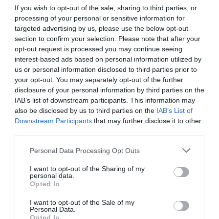
Μιλάνο, αλλά και σε περιοχές που
If you wish to opt-out of the sale, sharing to third parties, or
αναπτύσσονται έργα ΑΠΕ, αποθήκευσης
processing of your personal or sensitive information for
targeted advertising by us, please use the below opt-out
ενέργειας και ευέλικτης ηλεκτροπαραγωγής.
section to confirm your selection. Please note that after your
opt-out request is processed you may continue seeing
TAGS:
DATA CENTERS
ΔΕΗ
ΠΤΟΛΕΜΑΪΔΑ
interest-based ads based on personal information utilized by
us or personal information disclosed to third parties prior to
your opt-out. You may separately opt-out of the further
disclosure of your personal information by third parties on the
IAB’s list of downstream participants. This information may
also be disclosed by us to third parties on the
IAB’s List of
Downstream Participants
that may further disclose it to other
third parties.
Please note that this website/app uses one or more Google
Personal Data Processing Opt Outs
services and may gather and store information including but
not limited to your visit or usage behaviour. You may click to
I want to opt-out of the Sharing of my
personal data.
grant or deny consent to Google and its third-party tags to
Opted In
use your data for below specified purposes in below Google
consent section.
I want to opt-out of the Sale of my
Personal Data.
Opted In