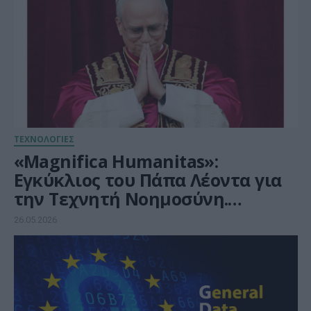
ΤΕΧΝΟΛΟΓΙΕΣ
«Magnifica Humanitas»:
Εγκύκλιος του Πάπα Λέοντα για
την Τεχνητή Νοημοσύνη.
Πολιτικό, ιδεολογικό και ηθικό
26.05.2026
μανιφέστο.