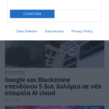
21.05.2026
CONFIRM
Data Deletion
Data Access
Privacy Policy
ΕΠΙΧΕΙΡΗΣΕΙΣ
Google και Blackstone
επενδύουν 5 δισ. δολάρια σε νέα
εταιρεία AI cloud
20.05.2026