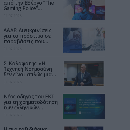
από την ΕΕ έργο “The
Gaming Police”
ενισχύει την ασφάλεια
31.07.2026
των παιδιών στο
διαδίκτυο
ΑΑΔΕ: Διευκρινίσεις
για τα πρόστιμα σε
παραβάσεις που
αφορούν τους ΦΗΜ
31.07.2026
Σ. Καλαφάτης: «Η
Τεχνητή Νοημοσύνη
δεν είναι απλώς μια
νέα τεχνολογία, είναι
31.07.2026
μια νέα βιομηχανική
επανάσταση»
Νέος οδηγός του ΕΚΤ
για τη χρηματοδότηση
των ελληνικών
επιχειρήσεων στον
31.07.2026
χώρο της άμυνας
Η πιο ταξιδιάρικη