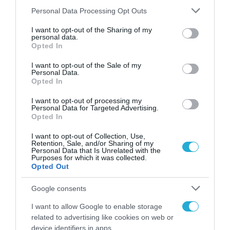
AI που θα κερδίζει Νόμπελ – Οι
Please note that this website/app uses one or more Google
Personal Data Processing Opt Outs
τολμηρές προβλέψεις της
services and may gather and store information including but
not limited to your visit or usage behaviour. You may click to
I want to opt-out of the Sharing of my
Anthropic και οι φόβοι για
personal data.
grant or deny consent to Google and its third-party tags to
Opted In
ανεξέλεγκτη ΤΝ
use your data for below specified purposes in below Google
21.05.2026
consent section.
I want to opt-out of the Sale of my
Personal Data.
Opted In
I want to opt-out of processing my
Personal Data for Targeted Advertising.
Opted In
I want to opt-out of Collection, Use,
Retention, Sale, and/or Sharing of my
Personal Data that Is Unrelated with the
Purposes for which it was collected.
Opted Out
Google consents
ΔΙΕΘΝΗ
I want to allow Google to enable storage
Τραμπ: Νέο πλαίσιο εποπτείας
related to advertising like cookies on web or
για την AI – Στο μικροσκόπιο τα
device identifiers in apps.