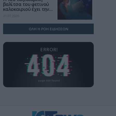
βαλίτσα του φετινού
καλοκαιριού έχει την
υπογραφή της Xiaomi
31.07.2026
ΟΛΗ Η ΡΟΗ ΕΙΔΗΣΕΩΝ