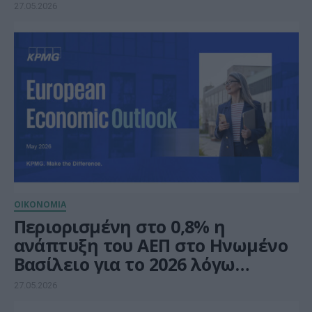
κλιματική αλλαγή στα σχολεία
27.05.2026
ΟΙΚΟΝΟΜΙΑ
Περιορισμένη στο 0,8% η
ανάπτυξη του ΑΕΠ στο Ηνωμένο
Βασίλειο για το 2026 λόγω
αυξημένων πληθωριστικών και
27.05.2026
αναπτυξιακών κινδύνων