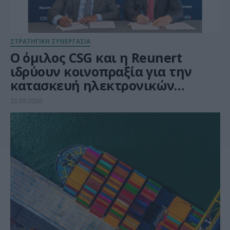
ΣΤΡΑΤΗΓΙΚΗ ΣΥΝΕΡΓΑΣΙΑ
Ο όμιλος CSG και η Reunert
ιδρύουν κοινοπραξία για την
κατασκευή ηλεκτρονικών
πυροκροτητών για πυρομαχικά
22.05.2026
μεγάλου διαμετρήματος