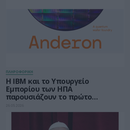
ΠΛΗΡΟΦΟΡΙΚΗ
Η IBM και το Υπουργείο
Εμπορίου των ΗΠΑ
παρουσιάζουν το πρώτο
Quantum Foundry στην Αμερική
26.05.2026