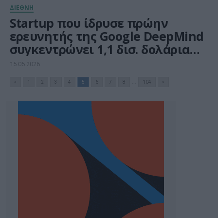
ΔΙΕΘΝΗ
Startup που ίδρυσε πρώην
ερευνητής της Google DeepMind
συγκεντρώνει 1,1 δισ. δολάρια
για ανάπτυξη «υπερ-
15.05.2026
νοημοσύνης»
«
1
2
3
4
5
6
7
8
...
104
»