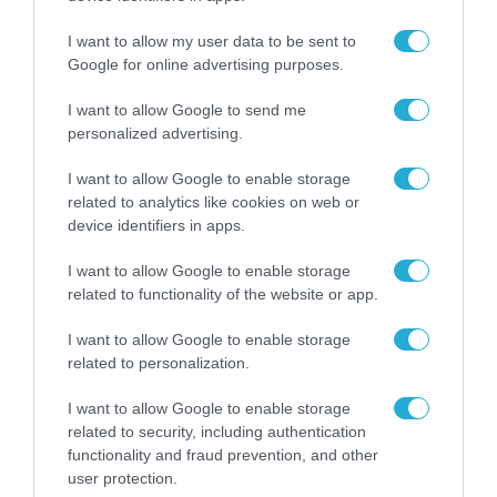
ισχυρά μοντέλα τεχνητής
I want to allow my user data to be sent to
νοημοσύνης
21.05.2026
Google for online advertising purposes.
I want to allow Google to send me
personalized advertising.
I want to allow Google to enable storage
related to analytics like cookies on web or
device identifiers in apps.
I want to allow Google to enable storage
related to functionality of the website or app.
I want to allow Google to enable storage
related to personalization.
ΕΠΙΧΕΙΡΗΣΕΙΣ
Η είσοδος της SpaceX στη Wall
I want to allow Google to enable storage
related to security, including authentication
Street μπορεί να κάνει τον Έλον
functionality and fraud prevention, and other
Μασκ τρισεκατομμυριούχο
user protection.