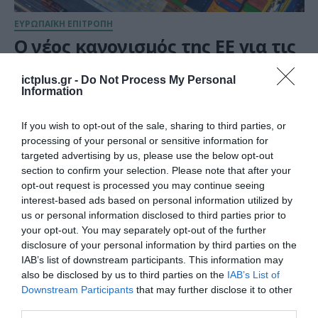
ΕΥΡΩΠΑΪΚΗ ΕΠΙΤΡΟΠΗ
Ο νέος κανονισμός της ΕΕ για τις
μεταφορές αποβλήτων και η
ψηφιακή πλατφόρμα DIWASS
ictplus.gr -
Do Not Process My Personal
Information
τίθενται σε λειτουργία
21.05.2026
If you wish to opt-out of the sale, sharing to third parties, or
processing of your personal or sensitive information for
targeted advertising by us, please use the below opt-out
section to confirm your selection. Please note that after your
opt-out request is processed you may continue seeing
interest-based ads based on personal information utilized by
us or personal information disclosed to third parties prior to
your opt-out. You may separately opt-out of the further
disclosure of your personal information by third parties on the
IAB’s list of downstream participants. This information may
also be disclosed by us to third parties on the
IAB’s List of
Downstream Participants
that may further disclose it to other
third parties.
ΔΙΕΘΝΗ