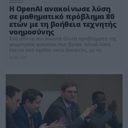
Η OpenAI ανακοίνωσε λύση
σε μαθηματικό πρόβλημα 80
ετών με τη βοήθεια τεχνητής
νοημοσύνης
Ένα από τα πιο γνωστά άλυτα προβλήματα της
γεωμετρίας φαίνεται πως βρήκε τελικά λύση
έπειτα από σχεδόν οκτώ δεκαετίες, με τη
βοήθεια μοντέλου τεχνητής νοημοσύνης της
02.06.2026
OpenAI. Σύμφωνα με την εταιρεία, ένα μεγάλο
γλωσσικό μοντέλο που αναπτύχθηκε για γενική
συλλογιστική κατάφερε να βρει
αντιπαράδειγμα σε μια εικασία που είχε
διατυπώσει το 1946 ο Ούγγρος μαθηματικός
[…]