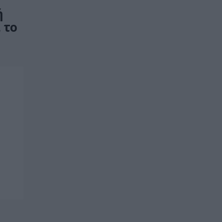
ή
 το