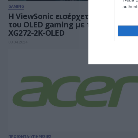
GAMING
authenti
Η ViewSonic εισέρχεται στον κόσμ
του OLED gaming με το monitor
XG272-2K-OLED
08.04.2024
ΠΡΟΪΟΝΤΑ-ΥΠΗΡΕΣΙΕΣ