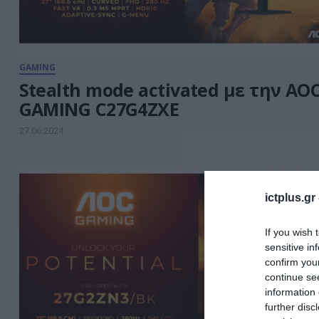
GAMING
Stealth mode activated με την AO
GAMING C27G4ZXE
27.06.2024
ictplus.gr
If you wish 
sensitive in
confirm you
continue se
information 
further disc