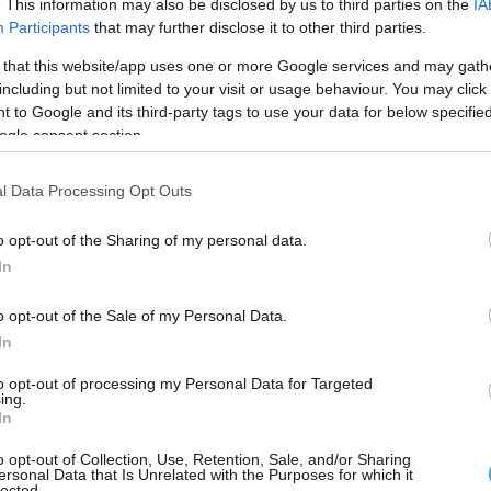
. This information may also be disclosed by us to third parties on the
IA
Participants
that may further disclose it to other third parties.
 that this website/app uses one or more Google services and may gath
ΚΑΤΑΝΑΛΩΤΙΚΕΣ ΣΥΣΚΕΥΕΣ
including but not limited to your visit or usage behaviour. You may click 
Ανακαλύψτε ευκρίνεια QHD και
 to Google and its third-party tags to use your data for below specifi
ρυθμό ανανέωσης 100 Hz με τη ν
ogle consent section.
USB-C οθόνη της AOC Q27B3CF2 γ
σπίτια και επιχειρήσεις
l Data Processing Opt Outs
23.05.2024
o opt-out of the Sharing of my personal data.
In
o opt-out of the Sale of my Personal Data.
In
to opt-out of processing my Personal Data for Targeted
ing.
In
o opt-out of Collection, Use, Retention, Sale, and/or Sharing
ersonal Data that Is Unrelated with the Purposes for which it
lected.