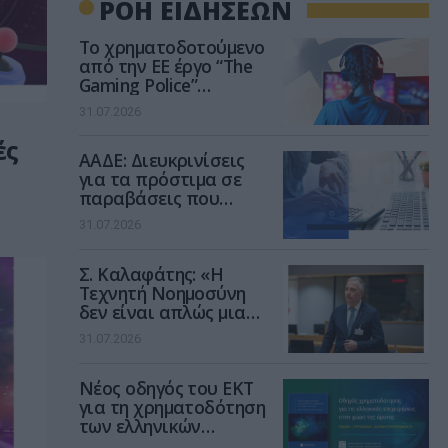
ΡΟΗ ΕΙΔΗΣΕΩΝ
Το χρηματοδοτούμενο
από την ΕΕ έργο “The
Gaming Police”
ενισχύει την ασφάλεια
31.07.2026
των παιδιών στο
διαδίκτυο
ές
ΑΑΔΕ: Διευκρινίσεις
για τα πρόστιμα σε
παραβάσεις που
αφορούν τους ΦΗΜ
31.07.2026
Σ. Καλαφάτης: «Η
Τεχνητή Νοημοσύνη
δεν είναι απλώς μια
νέα τεχνολογία, είναι
31.07.2026
μια νέα βιομηχανική
επανάσταση»
Νέος οδηγός του ΕΚΤ
για τη χρηματοδότηση
των ελληνικών
επιχειρήσεων στον