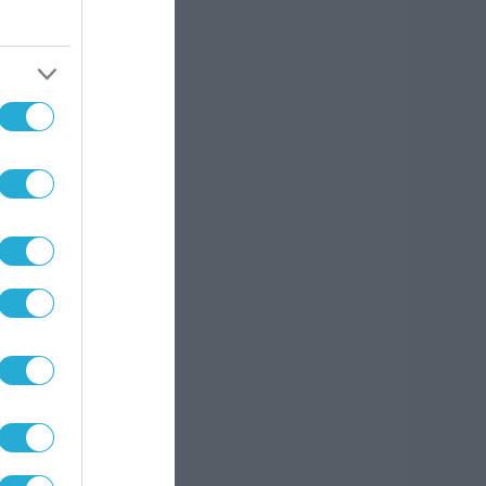
στην
τη