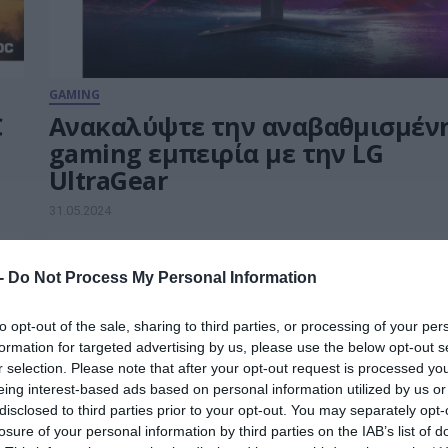
GAMING
C
Ανακαλύψτε την αναβαθμισμέν
gaming εμπειρία με την LG
UltraGear
31.05.2024
 -
Do Not Process My Personal Information
to opt-out of the sale, sharing to third parties, or processing of your per
formation for targeted advertising by us, please use the below opt-out s
r selection. Please note that after your opt-out request is processed y
eing interest-based ads based on personal information utilized by us or
disclosed to third parties prior to your opt-out. You may separately opt-
losure of your personal information by third parties on the IAB’s list of