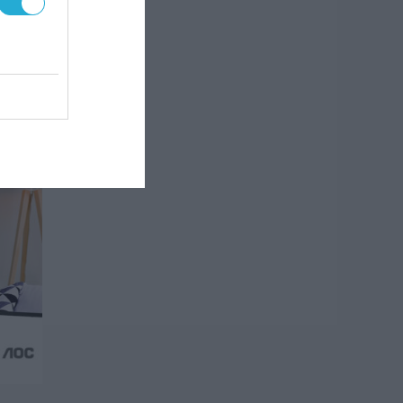
ζί
nes
ν