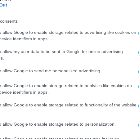
Out
ΠΡΟΪΟΝΤΑ-ΥΠΗΡΕΣΙΕΣ
Η Kaizen Gaming πρωτοστατεί 
consents
ς
ανάπτυξη ταλέντων, επενδύει σ
o allow Google to enable storage related to advertising like cookies on
διεθνή αγορά
evice identifiers in apps.
18.04.2024
o allow my user data to be sent to Google for online advertising
s.
to allow Google to send me personalized advertising.
o allow Google to enable storage related to analytics like cookies on
evice identifiers in apps.
o allow Google to enable storage related to functionality of the website
o allow Google to enable storage related to personalization.
o allow Google to enable storage related to security, including