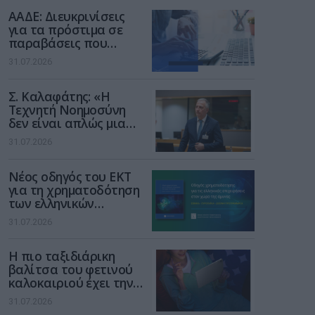
διαδίκτυο
ΑΑΔΕ: Διευκρινίσεις
για τα πρόστιμα σε
παραβάσεις που
αφορούν τους ΦΗΜ
31.07.2026
Σ. Καλαφάτης: «Η
Τεχνητή Νοημοσύνη
δεν είναι απλώς μια
νέα τεχνολογία, είναι
31.07.2026
μια νέα βιομηχανική
επανάσταση»
Νέος οδηγός του ΕΚΤ
για τη χρηματοδότηση
των ελληνικών
επιχειρήσεων στον
31.07.2026
χώρο της άμυνας
Η πιο ταξιδιάρικη
βαλίτσα του φετινού
καλοκαιριού έχει την
υπογραφή της Xiaomi
31.07.2026