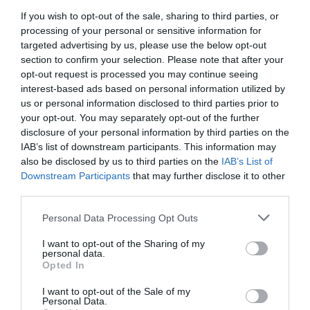
If you wish to opt-out of the sale, sharing to third parties, or
processing of your personal or sensitive information for
targeted advertising by us, please use the below opt-out
section to confirm your selection. Please note that after your
opt-out request is processed you may continue seeing
interest-based ads based on personal information utilized by
us or personal information disclosed to third parties prior to
your opt-out. You may separately opt-out of the further
disclosure of your personal information by third parties on the
IAB’s list of downstream participants. This information may
also be disclosed by us to third parties on the
IAB’s List of
Downstream Participants
that may further disclose it to other
ΕΚΔΗΛΩΣΕΙΣ
third parties.
“Let’s have some digital fun”: Μια
Please note that this website/app uses one or more Google
εορταστική virtual συνάντηση
Personal Data Processing Opt Outs
services and may gather and store information including but
της Bayer Hellas για να
not limited to your visit or usage behaviour. You may click to
I want to opt-out of the Sharing of my
ατενίσουμε με αισιοδοξία τις
personal data.
grant or deny consent to Google and its third-party tags to
26.02.2021
Opted In
μέρες που έρχονται
use your data for below specified purposes in below Google
consent section.
I want to opt-out of the Sale of my
Personal Data.