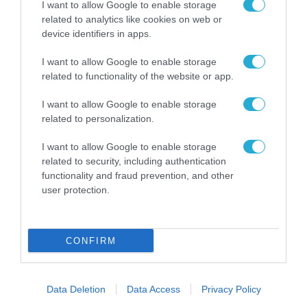
I want to allow Google to enable storage
related to analytics like cookies on web or
device identifiers in apps.
I want to allow Google to enable storage
related to functionality of the website or app.
I want to allow Google to enable storage
ΤΗΛΕΠΙΚΟΙΝΩΝΙΕΣ
related to personalization.
Huawei: O COVID-19 έκλεισε
I want to allow Google to enable storage
πολλές πόρτες, αλλά η
related to security, including authentication
καινοτομία προσφέρει ένα
functionality and fraud prevention, and other
παράθυρο ελπίδας
user protection.
26.02.2021
CONFIRM
Data Deletion
Data Access
Privacy Policy