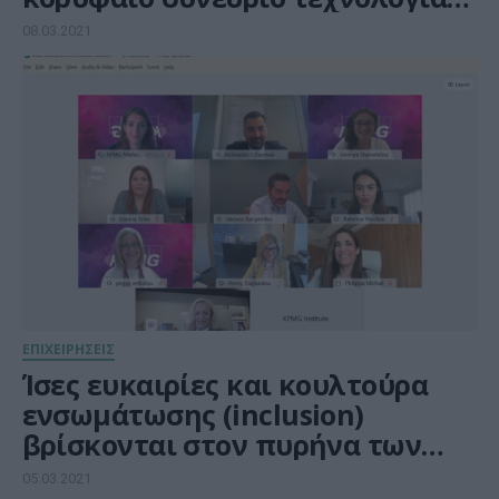
της Microsoft
08.03.2021
ΕΠΙΧΕΙΡΗΣΕΙΣ
Ίσες ευκαιρίες και κουλτούρα
ενσωμάτωσης (inclusion)
βρίσκονται στον πυρήνα των
προτεραιοτήτων που θέτουν οι
05.03.2021