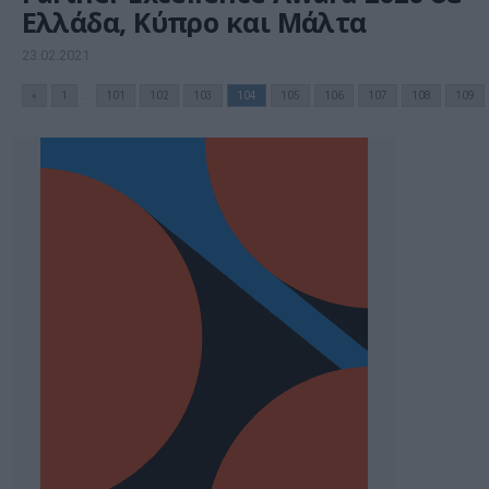
Ελλάδα, Κύπρο και Μάλτα
23.02.2021
«
1
...
101
102
103
104
105
106
107
108
109