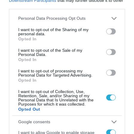
Downstream Participants
that may further disclose it to other
third parties.
Please note that this website/app uses one or more Google
Personal Data Processing Opt Outs
ΨΗΦΙΑΚΗ ΣΤΡΑΤΗΓΙΚΗ
services and may gather and store information including but
Ο Δήμαρχος Θεσσαλονίκης
not limited to your visit or usage behaviour. You may click to
I want to opt-out of the Sharing of my
personal data.
Κωνσταντίνος Ζέρβας ξενάγησε
grant or deny consent to Google and its third-party tags to
Opted In
use your data for below specified purposes in below Google
τον Πρέσβη των ΗΠΑ στην
consent section.
I want to opt-out of the Sale of my
Ελλάδα Τζέφρι Πάιατ στον χώρο
Personal Data.
10.07.2020
Opted In
όπου διαμορφώνεται το Διεθνές
Κέντρο Επιτάχυνσης Ψηφιακού
I want to opt-out of processing my
Personal Data for Targeted Advertising.
Μετασχηματισμού
Opted In
I want to opt-out of Collection, Use,
Retention, Sale, and/or Sharing of my
Personal Data that Is Unrelated with the
Purposes for which it was collected.
Opted Out
Google consents
I want to allow Google to enable storage