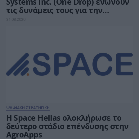
Systems Inc. (One Drop) ενώνουν
τις δυνάμεις τους για την
ανάπτυξη ψηφιακών προϊόντων
31.08.2020
υγείας για διάφορους
θεραπευτικούς τομείς
ΨΗΦΙΑΚΗ ΣΤΡΑΤΗΓΙΚΗ
Η Space Hellas ολοκλήρωσε το
δεύτερο στάδιο επένδυσης στην
AgroApps