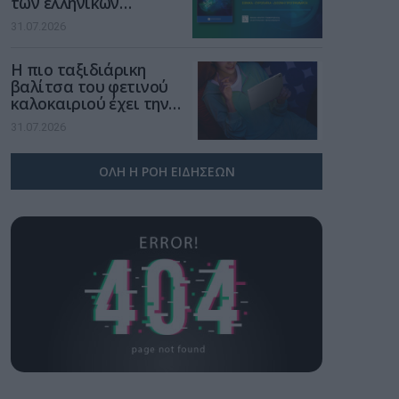
των ελληνικών
επιχειρήσεων στον
31.07.2026
χώρο της άμυνας
Η πιο ταξιδιάρικη
βαλίτσα του φετινού
καλοκαιριού έχει την
υπογραφή της Xiaomi
31.07.2026
ΟΛΗ Η ΡΟΗ ΕΙΔΗΣΕΩΝ