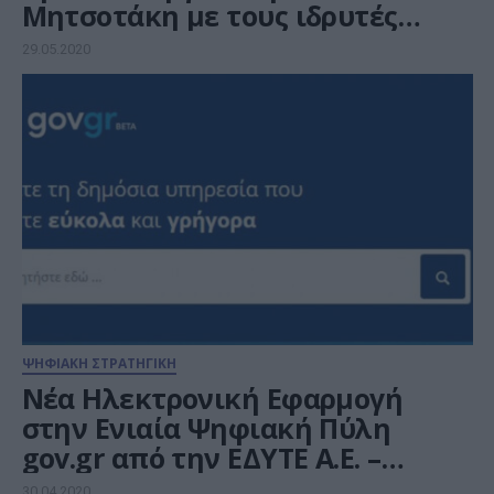
Μητσοτάκη με τους ιδρυτές
ελληνικών επιχειρήσεων
29.05.2020
τεχνολογίας
ΨΗΦΙΑΚΗ ΣΤΡΑΤΗΓΙΚΗ
Νέα Ηλεκτρονική Εφαρμογή
στην Ενιαία Ψηφιακή Πύλη
gov.gr από την ΕΔΥΤΕ Α.Ε. –
GRNET
30.04.2020