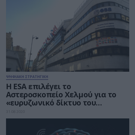
ΨΗΦΙΑΚΗ ΣΤΡΑΤΗΓΙΚΗ
H ESA επιλέγει το
Αστεροσκοπείο Χελμού για το
«ευρυζωνικό δίκτυο του
Διαστήματος»
31.08.2020