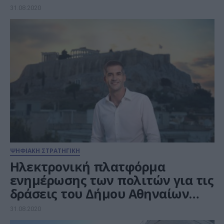
31.08.2020
ΨΗΦΙΑΚΗ ΣΤΡΑΤΗΓΙΚΗ
Ηλεκτρονική πλατφόρμα
ενημέρωσης των πολιτών για τις
δράσεις του Δήμου Αθηναίων
στις 129 γειτονιές της πόλης
31.08.2020