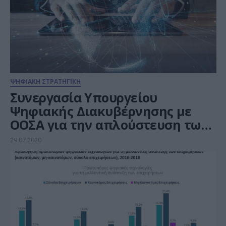
ΨΗΦΙΑΚΗ ΣΤΡΑΤΗΓΙΚΗ
Συνεργασία Υπουργείου
Ψηφιακής Διακυβέρνησης με
ΟΟΣΑ για την απλούστευση των
διαδικασιών και τη μείωση της
29.07.2020
γραφειοκρατίας