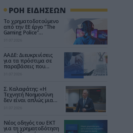
ΡΟΗ ΕΙΔΗΣΕΩΝ
Το χρηματοδοτούμενο
από την ΕΕ έργο “The
Gaming Police”
ενισχύει την ασφάλεια
31.07.2026
των παιδιών στο
διαδίκτυο
ΑΑΔΕ: Διευκρινίσεις
για τα πρόστιμα σε
παραβάσεις που
αφορούν τους ΦΗΜ
31.07.2026
Σ. Καλαφάτης: «Η
Τεχνητή Νοημοσύνη
δεν είναι απλώς μια
νέα τεχνολογία, είναι
31.07.2026
μια νέα βιομηχανική
επανάσταση»
Νέος οδηγός του ΕΚΤ
για τη χρηματοδότηση