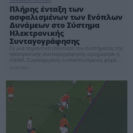
Πλήρης ένταξη των
ασφαλισμένων των Ενόπλων
Δυνάμεων στο Σύστημα
Ηλεκτρονικής
Συνταγογράφησης
Σε μια σημαντική επέκταση του συστήματος της
ηλεκτρονικής συνταγογράφησης προχώρησε η
ΗΔΙΚΑ. Συγκεκριμένα, ο εποπτευόμενος φορέας
του Υπουργείου Ψηφιακής Διακυβέρνησης
03.09.2020
ολοκλήρωσε σε συνεργασία με το Υπουργείο
Εθνικής Άμυνας τη διαδικασία ένταξης στο
σύστημα των ασφαλισμένων που ανήκουν
στους τρεις κλάδους των Ενόπλων Δυνάμεων.
Από τις αρχές του έτους το σύστημα
εφαρμόστηκε πιλοτικά, για την καταχώριση […]